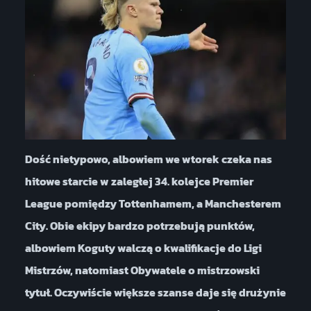
Dość nietypowo, albowiem we wtorek czeka nas
hitowe starcie w zaległej 34. kolejce Premier
League pomiędzy Tottenhamem, a Manchesterem
City. Obie ekipy bardzo potrzebują punktów,
albowiem Koguty walczą o kwalifikacje do Ligi
Mistrzów, natomiast Obywatele o mistrzowski
tytuł. Oczywiście większe szanse daje się drużynie