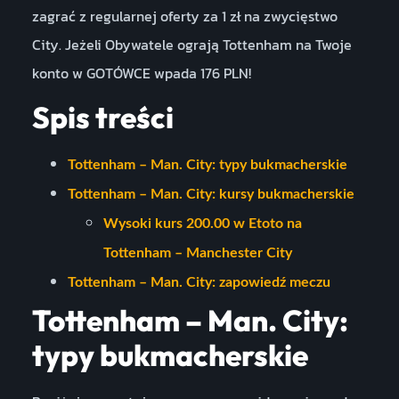
zagrać z regularnej oferty za 1 zł na zwycięstwo
City. Jeżeli Obywatele ograją Tottenham na Twoje
konto w GOTÓWCE wpada 176 PLN!
Spis treści
Tottenham – Man. City: typy bukmacherskie
Tottenham – Man. City: kursy bukmacherskie
Wysoki kurs 200.00 w Etoto na
Tottenham – Manchester City
Tottenham – Man. City: zapowiedź meczu
Tottenham – Man. City:
typy bukmacherskie