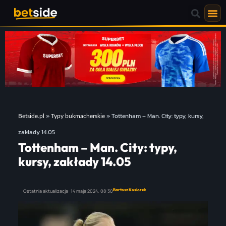
»
»
Tottenham – Man. City: typy, kursy,
Betside.pl
Typy bukmacherskie
zakłady 14.05
Tottenham – Man. City: typy,
kursy, zakłady 14.05
Bartosz Kosiorek
Ostatnia aktualizacja:
14 maja 2024,
08:30