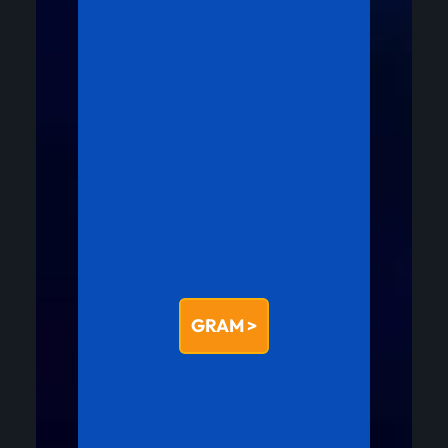
GRAM >