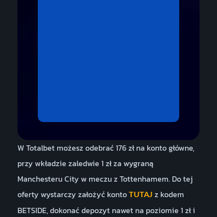
W Totalbet możesz odebrać 176 zł na konto główne,
przy wkładzie zaledwie 1 zł za wygraną
Manchesteru City w meczu z Tottenhamem. Do tej
oferty wystarczy założyć konto
z kodem
TUTAJ
BETSIDE, dokonać depozyt nawet na poziomie 1 zł i