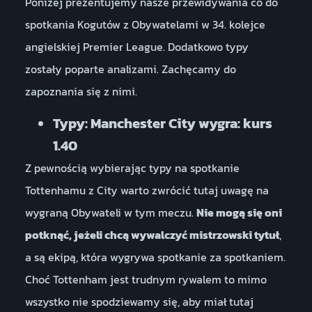
Poniżej prezentujemy nasze przewidywania co do
spotkania Kogutów z Obywatelami w 34. kolejce
angielskiej Premier League. Dodatkowo typy
zostały poparte analizami. Zachęcamy do
zapoznania się z nimi.
Typy: Manchester City wygra: kurs
1.40
Z pewnością wybierając typy na spotkanie
Tottenhamu z City warto zwrócić tutaj uwagę na
wygraną Obywateli w tym meczu.
Nie mogą się oni
potknąć, jeżeli chcą wywalczyć mistrzowski tytuł
,
a są ekipą, która wygrywa spotkanie za spotkaniem.
Choć Tottenham jest trudnym rywalem to mimo
wszystko nie spodziewamy się, aby miał tutaj