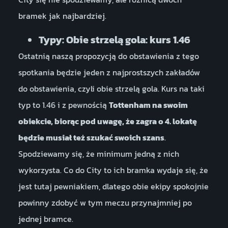
bramek jak najbardziej.
Typy: Obie strzelą gola: kurs 1.46
Ostatnią naszą propozycją do obstawienia z tego
spotkania będzie jeden z najprostszych zakładów
do obstawienia, czyli obie strzelą gola. Kurs na taki
typ to 1.46 i z pewnością
Tottenham na swoim
obiekcie, biorąc pod uwagę, że zagra o 4. lokatę
będzie musiał też szukać swoich szans
.
Spodziewamy się, że minimum jedną z nich
wykorzysta. Co do City to ich bramka wydaje się, że
jest tutaj pewniakiem, dlatego obie ekipy spokojnie
powinny zdobyć w tym meczu przynajmniej po
jednej bramce.