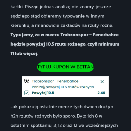
kartki. Pisząc jednak analizę nie znamy jeszcze
sędziego stąd obieramy typowanie w innym
kierunku, a mianowicie zakładów na rzuty rożne.
Typujemy, że w meczu Trabzonspor – Fenerbahce
będzie powyżej 10.5 rzutu rożnego, czyli minimum
11 lub więcej.
TYPUJ KUPON W BETFAN
Jak pokazują ostatnie mecze tych dwóch drużyn
h2h rzutów rożnych było sporo. Było ich 8 w
ostatnim spotkaniu, 3, 12 oraz 12 we wcześniejszych