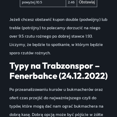
powyżej 10.5
2.46
Obst
a
wiaj
Jeżeli chcesz obstawić kupon double (podwójny) lub
treble (potrójny) to polecamy dorzucić na niego
over 9.5 rzutu rożnego po dobrej stawce 1.93.
Liczymy, że będzie to spotkanie, w którym będzie
sporo rzutów rożnych.
Typy na Trabzonspor –
Fenerbahce (24.12.2022)
Po przeanalizowaniu kursów u bukmacherów oraz
ofert czas przejść do najważniejszego czyli do
typów, które mogą dać nam ograć bukmachera na
dobrą kasę. Dobrą opcją może być pójście w żółte