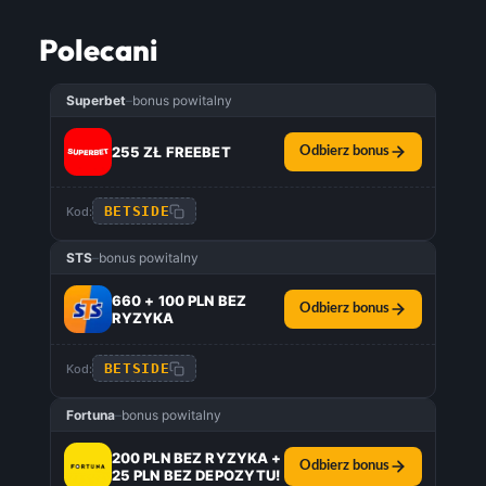
Polecani
Superbet
–
bonus powitalny
255 ZŁ FREEBET
Odbierz bonus
BETSIDE
Kod:
STS
–
bonus powitalny
660 + 100 PLN BEZ
Odbierz bonus
RYZYKA
BETSIDE
Kod:
Fortuna
–
bonus powitalny
200 PLN BEZ RYZYKA +
Odbierz bonus
25 PLN BEZ DEPOZYTU!