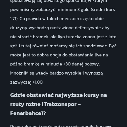
spodziewają się otwartego spotkania, w którym
powinniśmy zobaczyć minimum 3 gole (średni kurs
1.71). Co prawda w takich meczach często obie
drużyny wychodzą nastawione defensywnie aby
nie stracić bramek, ale liga turecka znana jest z late
goli i tutaj również możemy się ich spodziewać. Być
może jest to dobra opcja do obstawiania live na
późną bramkę w minucie +30 danej połowy.
Mnożniki są wtedy bardzo wysokie i wynoszą
zazwyczaj +1.80.
Gdzie obstawiać najwyższe kursy na
rzuty rożne (Trabzonspor –
Fenerbahce)?
Przeszukując i porównując współczynniki kursowe