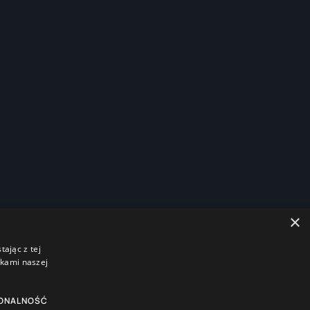
×
ając z tej
nkami naszej
ONALNOŚĆ