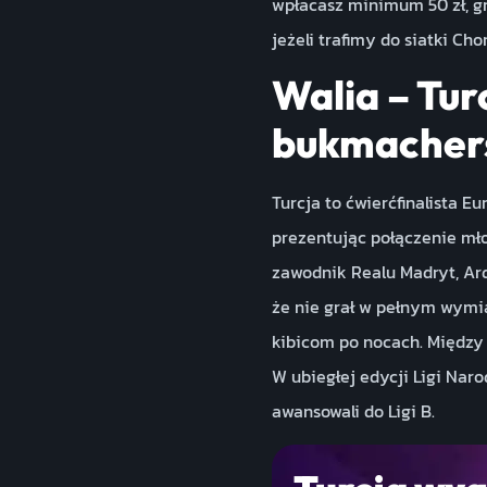
wpłacasz minimum 50 zł, gra
jeżeli trafimy do siatki Ch
Walia – Tur
bukmacher
Turcja to ćwierćfinalista E
prezentując połączenie mł
zawodnik Realu Madryt, Arda
że nie grał w pełnym wymi
kibicom po nocach. Między 
W ubiegłej edycji Ligi Naro
awansowali do Ligi B.