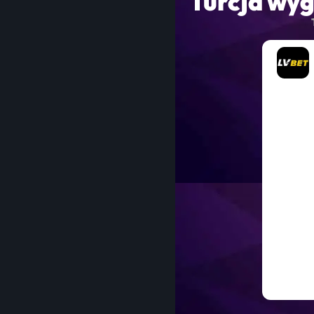
Turcja wy