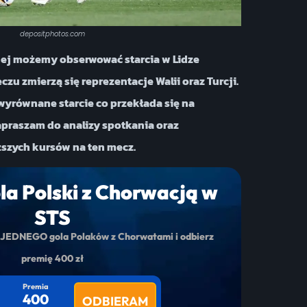
depositphotos.com
nej możemy obserwować starcia w Lidze
u zmierzą się reprezentacje Walii oraz Turcji.
yrównane starcie co przekłada się na
praszam do analizy spotkania oraz
szych kursów na ten mecz.
ola Polski z Chorwacją w
STS
by JEDNEGO gola Polaków z Chorwatami i odbierz
premię 400 zł
Premia
400
ODBIERAM