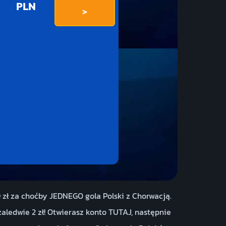
PLN
>
zł za choćby JEDNEGO gola Polski z Chorwacją.
aledwie 2 zł! Otwierasz konto TUTAJ, następnie