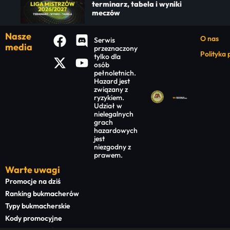
terminarz, tabela i wyniki
meczów
Nasze
O nas
Serwis
media
przeznaczony
Polityka
tylko dla
osób
pełnoletnich.
Hazard jest
związany z
ryzykiem.
Udział w
nielegalnych
grach
hazardowych
jest
niezgodny z
prawem.
Warte uwagi
Promocje na dziś
Ranking bukmacherów
Typy bukmacherskie
Kody promocyjne