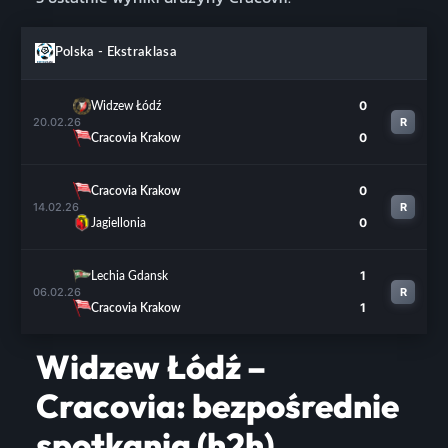
Polska - Ekstraklasa
0
Widzew Łódź
20.02.26
R
0
Cracovia Krakow
0
Cracovia Krakow
14.02.26
R
0
Jagiellonia
1
Lechia Gdansk
06.02.26
R
1
Cracovia Krakow
Widzew Łódź –
Cracovia: bezpośrednie
spotkania (h2h)