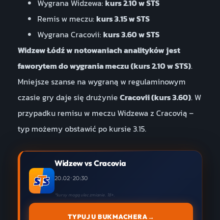
Wygrana Widzewa:
kurs 2.10 w STS
Remis w meczu:
kurs 3.15 w STS
Wygrana Cracovii:
kurs 3.60 w STS
Widzew Łódź w notowaniach analityków jest
faworytem do wygrania meczu (kurs 2.10 w STS)
.
Mniejsze szanse na wygraną w regulaminowym
czasie gry daje się drużynie
Cracovii (kurs 3.60)
. W
przypadku remisu w meczu Widzewa z Cracovią –
typ możemy obstawić po kursie 3.15.
Widzew vs Cracovia
20.02 · 20:30
*kursy mogą ulec zmianie. 18+.
TYPUJ U BUKMACHERA
→