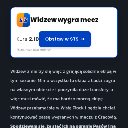
Widzew wygra mecz
Kurs
2.10
Obstaw w STS
➜
*kurs może ulec zmianie
Widzew zmierzy się więc z grającą solidnie ekipą w
tym sezonie. Mimo wszystko to ekipa z Łodzi zagra
na własnym obiekcie i poczyniła duże transfery, a
więc musi mówić, że ma bardzo mocną ekipę.
Widzew przełamał się w Wisłą Płock i będzie chciał
kontynuować passę wygranych w meczu z Cracovią.
Spodziewam się, że stać ich na ogranie Pasów i na