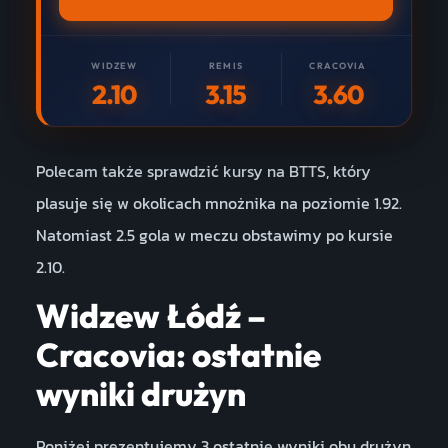
WIDZEW
REMIS
CRACOVIA
2.10
3.15
3.60
Polecam także sprawdzić kursy na BTTS, który
plasuje się w okolicach mnożnika na poziomie 1.92.
Natomiast 2.5 gola w meczu obstawimy po kursie
2.10.
Widzew Łódź –
Cracovia: ostatnie
wyniki drużyn
Poniżej prezentujemy 3 ostatnie wyniki obu drużyn