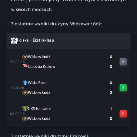
w swoich meczach:
3 ostatnie wyniki drużyny Widzewa Łódź:
Polska - Ekstraklasa
0
Widzew Łódź
20.02.26
R
0
Cracovia Krakow
0
Wisla Plock
14.02.26
Z
2
Widzew Łódź
1
GKS Katowice
08.02.26
P
0
Widzew Łódź
3 ostatnie wyniki drużyny Cracovii: