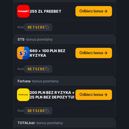
255 ZŁ FREEBET
Odbierz bonus
BETSIDE
Kod:
STS
–
bonus powitalny
660 + 100 PLN BEZ
Odbierz bonus
RYZYKA
BETSIDE
Kod:
Fortuna
–
bonus powitalny
200 PLN BEZ RYZYKA +
Odbierz bonus
25 PLN BEZ DEPOZYTU!
BETSIDE
Kod:
TOTALbet
–
bonus powitalny