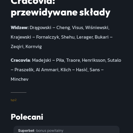
Cracovia:
przewidywane składy
Widzew:
Drągowski – Cheng, Visus, Wiśniewski,
Krajewski – Fornalczyk, Shehu, Lerager, Bukari –
Zeqiri, Kornvig
Cracovia
: Madejski – Piła, Traore, Henriksson, Sutalo
– Praszelik, Al Ammari, Klich – Hasić, Sans –
Minchev
typ2
Polecani
Superbet
–
bonus powitalny