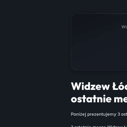
Wi
Widzew Łódź
ostatnie m
Poniżej prezentujemy 3 os