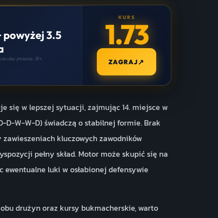
KURS
1.73
+ powyżej 3.5
a
że ulec zmianie. 18+.
↗
ZAGRAJ
uje się w lepszej sytuacji, zajmując 14. miejsce w
 (D-D-W-W-D) świadczą o stabilnej formie. Brak
zy zawieszeniach kluczowych zawodników
yspozycji pełny skład. Motor może skupić się na
ąc ewentualne luki w osłabionej defensywie
 obu drużyn oraz kursy bukmacherskie, warto