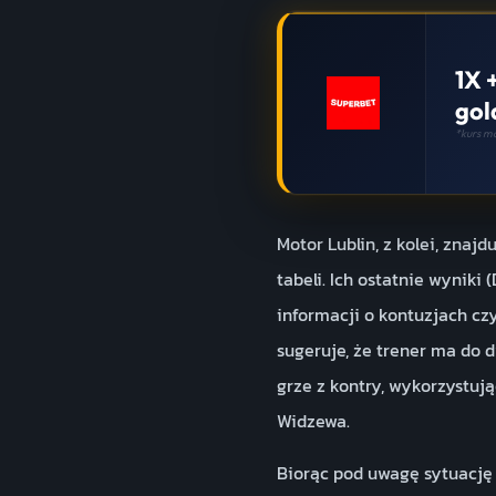
1X 
gol
*kurs mo
Motor Lublin, z kolei, znajd
tabeli. Ich ostatnie wyniki
informacji o kontuzjach c
sugeruje, że trener ma do d
grze z kontry, wykorzystuj
Widzewa.
Biorąc pod uwagę sytuację