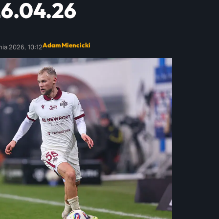
26.04.26
Adam Miencicki
nia 2026,
10:12