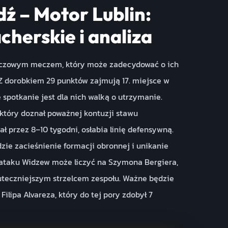
ź – Motor Lublin:
herskie i analiza
luczowym meczem, który może zadecydować o ich
. Z dorobkiem 29 punktów zajmują 17. miejsce w
e spotkanie jest dla nich walką o utrzymanie.
który doznał poważnej kontuzji stawu
ł przez 8–10 tygodni, osłabia linię defensywną.
zie zacieśnienie formacji obronnej i unikanie
ataku Widzew może liczyć na Szymona Bergiera,
skuteczniejszym strzelcem zespołu. Ważne będzie
Filipa Alvareza, który do tej pory zdobył 7