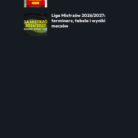
Liga Mistrzów 2026/2027:
terminarz, tabela i wyniki
meczów