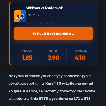
Widzew vs Radomiak
17.10 · 20:30
*kursy mogą ulec zmianie. 18+.
TYPUJ U BUKMACHERA
→
WIDZEW
REMIS
RADOMIAK
1.85
3.90
4.10
Na rynku bramkowym analitycy spodziewają się
otwartego spotkania.
Kurs 1.80 w LvBet na ponad
2.5 gola
sugeruje, że możemy zobaczyć ofensywne
widowisko, a
linia BTTS wyceniona na 1.72 w STS