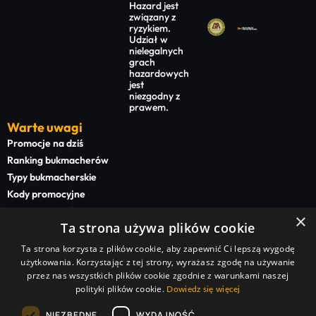
Hazard jest
związany z
ryzykiem.
Udział w
nielegalnych
grach
hazardowych
jest
niezgodny z
prawem.
Warte uwagi
Promocje na dziś
Ranking bukmacherów
Typy bukmacherskie
Kody promocyjne
Bonusy powitalne
×
Ta strona używa plików cookie
Newsy bukmacherskie
Ta strona korzysta z plików cookie, aby zapewnić Ci lepszą wygodę
Na start
użytkowania. Korzystając z tej strony, wyrażasz zgodę na używanie
Superbet kod promocyjny
przez nas wszystkich plików cookie zgodnie z warunkami naszej
polityki plików cookie.
STS kod promocyjny
Dowiedz się więcej
BETFAN kod promocyjny
NIEZBĘDNE
WYDAJNOŚĆ