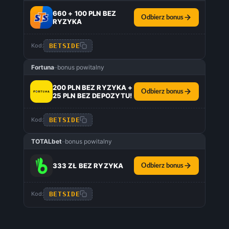
660 + 100 PLN BEZ
Odbierz bonus
RYZYKA
BETSIDE
Kod:
Fortuna
–
bonus powitalny
200 PLN BEZ RYZYKA +
Odbierz bonus
25 PLN BEZ DEPOZYTU!
BETSIDE
Kod:
TOTALbet
–
bonus powitalny
333 ZŁ BEZ RYZYKA
Odbierz bonus
BETSIDE
Kod: