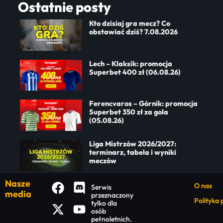
Ostatnie posty
Kto dzisiaj gra mecz? Co
obstawiać dziś? 7.08.2026
Lech – Klaksik: promocja
Superbet 400 zł (06.08.26)
Ferencvaros – Górnik: promocja
Superbet 350 zł za gola
(05.08.26)
Liga Mistrzów 2026/2027:
terminarz, tabela i wyniki
meczów
Nasze
O nas
Serwis
media
przeznaczony
Polityka
tylko dla
osób
pełnoletnich.