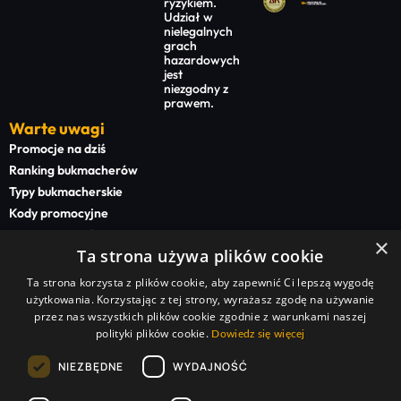
ryzykiem.
Udział w
nielegalnych
grach
hazardowych
jest
niezgodny z
prawem.
Warte uwagi
Promocje na dziś
Ranking bukmacherów
Typy bukmacherskie
Kody promocyjne
Bonusy powitalne
×
Ta strona używa plików cookie
Newsy bukmacherskie
Ta strona korzysta z plików cookie, aby zapewnić Ci lepszą wygodę
Na start
użytkowania. Korzystając z tej strony, wyrażasz zgodę na używanie
Superbet kod promocyjny
przez nas wszystkich plików cookie zgodnie z warunkami naszej
polityki plików cookie.
STS kod promocyjny
Dowiedz się więcej
BETFAN kod promocyjny
NIEZBĘDNE
WYDAJNOŚĆ
TOTALbet kod promocyjny