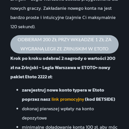
nowych graczy. Zakładanie nowego konta na jest
bardzo proste i intuicyjne (zajmie Ci maksymalnie
120 sekund).
ODBIERAM 200 ZŁ PRZY WKŁADZIE 1 ZŁ ZA
WYGRANĄ LEGII ZE ZRINJSKIM W ETOTO
Krok po kroku odebrać 2 nagrody o wartości 200
zł na Zrinjski – Legia Warszawa w ETOTO+ nowy
pakiet Etoto 2222 zł:
zarejestruj nowe konto typera w Etoto
poprzez nasz
(kod BETSIDE)
link promocyjny
dokonaj pierwszej wpłaty na konto
depozytowe
minimalne doładowanie konta 100 zł, aby móc