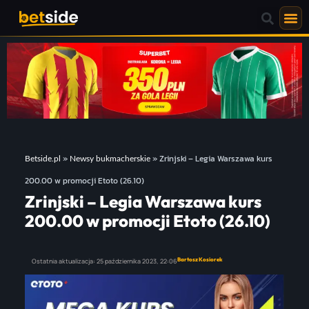
»
»
Zrinjski – Legia Warszawa kurs
Betside.pl
Newsy bukmacherskie
200.00 w promocji Etoto (26.10)
Zrinjski – Legia Warszawa kurs
200.00 w promocji Etoto (26.10)
Bartosz Kosiorek
Ostatnia aktualizacja:
25 października 2023,
22:06