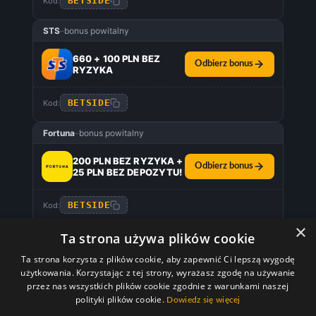
BETSIDE
Kod:
STS
–
bonus powitalny
660 + 100 PLN BEZ
Odbierz bonus
RYZYKA
BETSIDE
Kod:
Fortuna
–
bonus powitalny
200 PLN BEZ RYZYKA +
Odbierz bonus
25 PLN BEZ DEPOZYTU!
BETSIDE
Kod:
×
TOTALbet
–
bonus powitalny
Ta strona używa plików cookie
Ta strona korzysta z plików cookie, aby zapewnić Ci lepszą wygodę
333 ZŁ BEZ RYZYKA
Odbierz bonus
użytkowania. Korzystając z tej strony, wyrażasz zgodę na używanie
przez nas wszystkich plików cookie zgodnie z warunkami naszej
polityki plików cookie.
Dowiedz się więcej
BETSIDE
Kod: