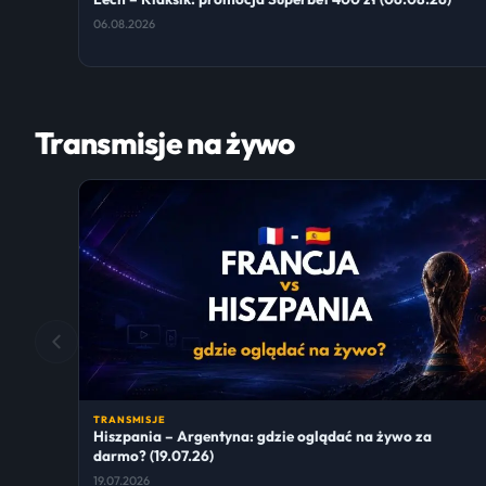
06.08.2026
Transmisje na żywo
TRANSMISJE
Hiszpania – Argentyna: gdzie oglądać na żywo za
darmo? (19.07.26)
19.07.2026