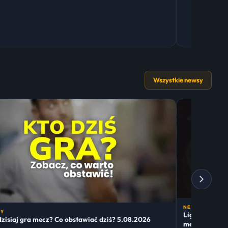
Wszystkie newsy
NEWSY
Y
Liga Mistrzów
dzisiaj gra mecz? Co obstawiać dziś? 5.08.2026
meczów