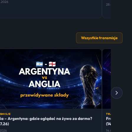
.2026
28.07.2026
Wszystkie transmisje
SMISJE
TRANSMISJE
ia – Argentyna: gdzie oglądać na żywo za darmo?
Francja – His
7.26)
(14.07.26)
.2026
14.07.2026