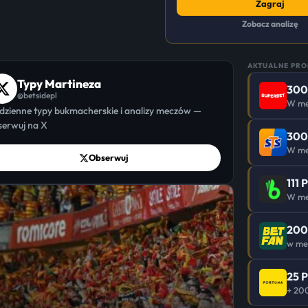
Zagraj
Zobacz analizę
AKTUALNE PR
Typy Martineza
300
@betsidepl
W me
dzienne typy bukmacherskie i analizy meczów —
serwuj na X
300
W me
Obserwuj
111
W me
200
w me
25 
+ 20