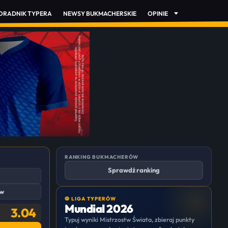
ORADNIK TYPERA
NEWSY BUKMACHERSKIE
OPINIE
RANKING BUKMACHERÓW
Sprawdź ranking
ów
⚽ LIGA TYPERÓW
Mundial 2026
3.04
Typuj wyniki Mistrzostw Świata, zbieraj punkty