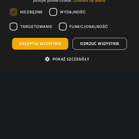
Jagiellonia: ostatnie
polityki plików cookie.
Dowiedz się więcej
wyniki
NIEZBĘDNE
WYDAJNOŚĆ
TARGETOWANIE
FUNKCJONALNOŚĆ
w ostatnim czasie wpadła w
Jagiellonia Białystok
bardzo słabą formę. Przegrali oni pięć spotkań pod
AKCEPTUJ WSZYSTKIE
ODRZUĆ WSZYSTKIE
rząd i niewątpliwie jest to zła informacja dla
zespołu z Białegostoku. Ajax natomiast ograł
POKAŻ SZCZEGÓŁY
pewnie Jagę w pierwszym meczu, ale w weekend w
lidze przegrał dość niespodziewanie z Bredą.
Poniżej prezentujemy 3 ostatnie wyniki obu
klubów.
3 ostatnie wyniki Ajaxu:
22.08.24: Jagiellonia 1:4 Ajax (Z)
18.08.24: Breda 2:1 Ajax (P)