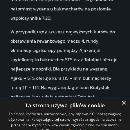
natomiast wycena u bukmacherów na poziomie
współczynnika 7.20.
W przypadku gdy szukasz najwyższych kursów do
obstawiania rewanżowego meczu 4. rundy
eliminacji Ligi Europy pomiędzy Ajaxem, a
Jagiellonią to bukmacher STS oraz Totalbet oferuje
najlepsze mnożniki. Dla przykładu na wygraną
Ajaxu – STS oferuje kurs 1.15 – inni bukmacherzy
mają 1.11 – 1.14. Na wygraną Jagiellonii Białystok
najlepsze kursy daje natomiast Totalbet –
×
Ta strona używa plików cookie
współczynnik 13.00, a pozostali 10.00 – 12.50.
Ta strona korzysta z plików cookie, aby zapewnić Ci lepszą wygodę
Ajax Amsterdam –
użytkowania. Korzystając z tej strony, wyrażasz zgodę na używanie
przez nas wszystkich plików cookie zgodnie z warunkami naszej