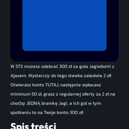
W STS możesz odebrać 300 zł za gola Jagiellonii z
Ajaxem. Wystarczy do tego stawka zaledwie 2 zł!
Otwierasz konto TUTAJ, następnie wpłacasz
minimum 50 zł, grasz z regularnej oferty za 2 zł na
choćby JEDNĄ bramkę Jagi, a ich gol w tym
spotkaniu to na Twoje konto 300 zł!
Spis treści