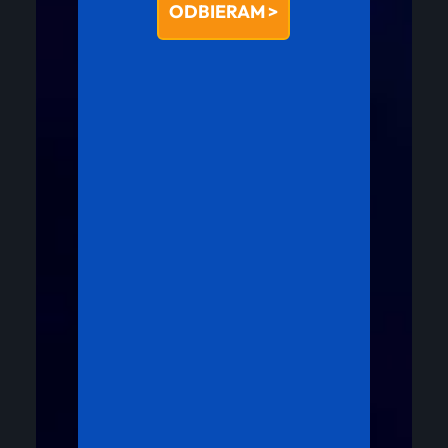
ODBIERAM >