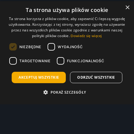
×
Największe ryzyko, a jednocześnie najwyższą
Ta strona używa plików cookie
potencjalną wygraną, niesie za sobą obstawienie
Ta strona korzysta z plików cookie, aby zapewnić Ci lepszą wygodę
użytkowania. Korzystając z tej strony, wyrażasz zgodę na używanie
zwycięstwa Albanii, na które kurs wynosi 7.25 w STS.
przez nas wszystkich plików cookie zgodnie z warunkami naszej
Bukmacherzy oceniają szanse Albanii na
polityki plików cookie.
Dowiedz się więcej
zwycięstwo jako najmniejsze spośród dostępnych
NIEZBĘDNE
WYDAJNOŚĆ
opcji.
TARGETOWANIE
FUNKCJONALNOŚĆ
Albania – Hiszpania: wysoki
kurs 100.00 w Superbet
AKCEPTUJ WSZYSTKIE
ODRZUĆ WSZYSTKIE
W Superbet możesz typować mecz
Albania –
POKAŻ SZCZEGÓŁY
Hiszpania z wysokim kursem 100.00
. Dzięki temu
przy wkładzie zaledwie 2 zł w zwycięstwo
Hiszpanów w tym meczu odbierzesz 200 zł!