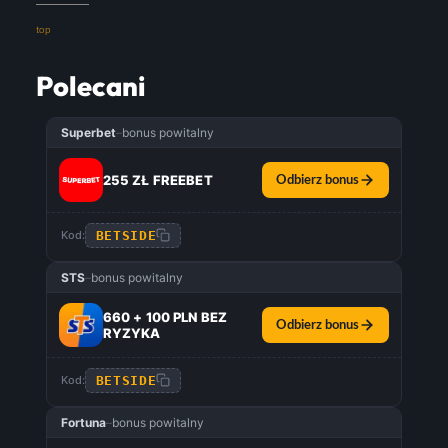
top
Polecani
Superbet
–
bonus powitalny
255 ZŁ FREEBET
Odbierz bonus
BETSIDE
Kod:
STS
–
bonus powitalny
660 + 100 PLN BEZ
Odbierz bonus
RYZYKA
BETSIDE
Kod:
Fortuna
–
bonus powitalny