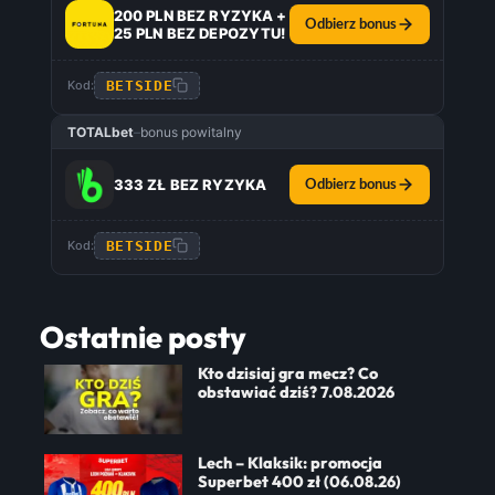
200 PLN BEZ RYZYKA +
Odbierz bonus
25 PLN BEZ DEPOZYTU!
BETSIDE
Kod:
TOTALbet
–
bonus powitalny
333 ZŁ BEZ RYZYKA
Odbierz bonus
BETSIDE
Kod:
Ostatnie posty
Kto dzisiaj gra mecz? Co
obstawiać dziś? 7.08.2026
Lech – Klaksik: promocja
Superbet 400 zł (06.08.26)