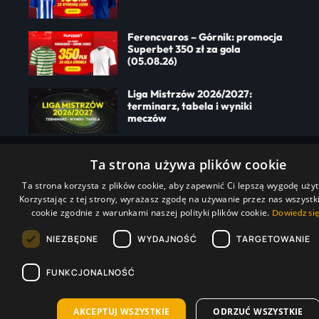
Ferencvaros – Górnik: promocja
Superbet 350 zł za gola
(05.08.26)
Liga Mistrzów 2026/2027:
terminarz, tabela i wyniki
meczów
Nasze
O nas
Serwis
Ta strona używa plików cookie
media
przeznaczony
Polityka
tylko dla
Ta strona korzysta z plików cookie, aby zapewnić Ci lepszą wygodę uży
osób
Korzystając z tej strony, wyrażasz zgodę na używanie przez nas wszystk
pełnoletnich.
Hazard jest
cookie zgodnie z warunkami naszej polityki plików cookie.
Dowiedz się
związany z
ryzykiem.
NIEZBĘDNE
WYDAJNOŚĆ
TARGETOWANIE
Udział w
nielegalnych
grach
FUNKCJONALNOŚĆ
hazardowych
jest
niezgodny z
AKCEPTUJ WSZYSTKIE
ODRZUĆ WSZYSTKIE
prawem.