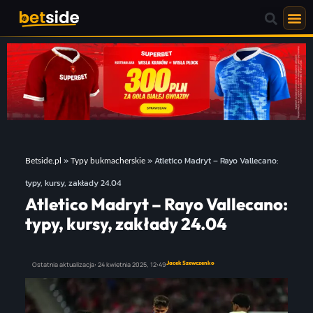
»
»
Atletico Madryt – Rayo Vallecano:
Betside.pl
Typy bukmacherskie
typy, kursy, zakłady 24.04
Atletico Madryt – Rayo Vallecano:
typy, kursy, zakłady 24.04
Jacek Szewczenko
Ostatnia aktualizacja:
24 kwietnia 2025,
12:49