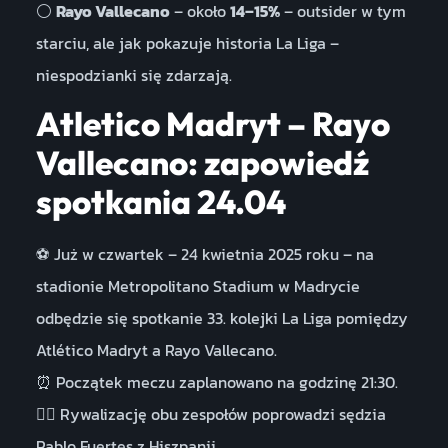
⚪
Rayo Vallecano
– około
14–15%
– outsider w tym
starciu, ale jak pokazuje historia La Liga –
niespodzianki się zdarzają.
Atletico Madryt – Rayo
Vallecano: zapowiedź
spotkania 24.04
⚽ Już w czwartek – 24 kwietnia 2025 roku – na
stadionie Metropolitano Stadium w Madrycie
odbędzie się spotkanie 33. kolejki La Liga pomiędzy
Atlético Madryt a Rayo Vallecano.
⏰ Początek meczu zaplanowano na godzinę 21:30.
🧑‍⚖️ Rywalizację obu zespołów poprowadzi sędzia
Pablo Fuertes z Hiszpanii.