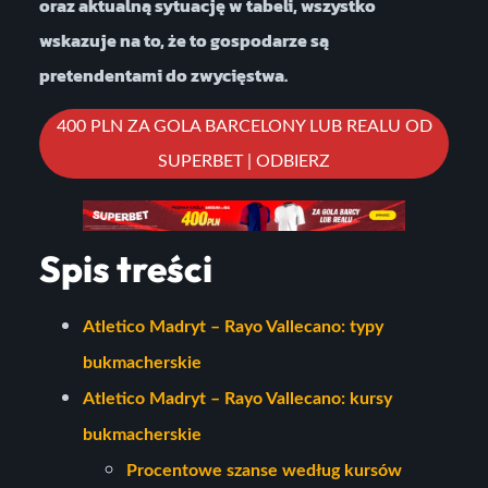
oraz aktualną sytuację w tabeli, wszystko
wskazuje na to, że to gospodarze są
pretendentami do zwycięstwa.
400 PLN ZA GOLA BARCELONY LUB REALU OD
SUPERBET | ODBIERZ
Spis treści
Atletico Madryt – Rayo Vallecano: typy
bukmacherskie
Atletico Madryt – Rayo Vallecano: kursy
bukmacherskie
Procentowe szanse według kursów