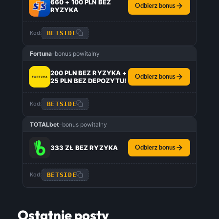
660 + 100 PLN BEZ
Odbierz bonus
RYZYKA
BETSIDE
Kod:
Fortuna
–
bonus powitalny
200 PLN BEZ RYZYKA +
Odbierz bonus
25 PLN BEZ DEPOZYTU!
BETSIDE
Kod:
TOTALbet
–
bonus powitalny
333 ZŁ BEZ RYZYKA
Odbierz bonus
BETSIDE
Kod:
Ostatnie posty