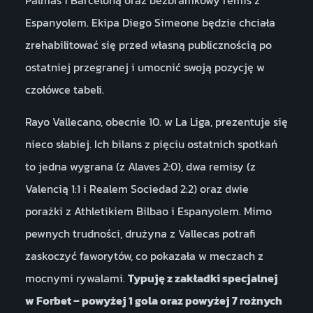
Espanyolem. Ekipa Diego Simeone będzie chciała
zrehabilitować się przed własną publicznością po
ostatniej przegranej i umocnić swoją pozycję w
czołówce tabeli.
Rayo Vallecano, obecnie 10. w La Liga, prezentuje się
nieco słabiej. Ich bilans z pięciu ostatnich spotkań
to jedna wygrana (z Alaves 2:0), dwa remisy (z
Valencią 1:1 i Realem Sociedad 2:2) oraz dwie
porażki z Athletikiem Bilbao i Espanyolem. Mimo
pewnych trudności, drużyna z Vallecas potrafi
zaskoczyć faworytów, co pokazała w meczach z
mocnymi rywalami.
Typuję z zakładki specjalnej
w Forbet – powyżej 1 gola oraz powyżej 7 rożnych