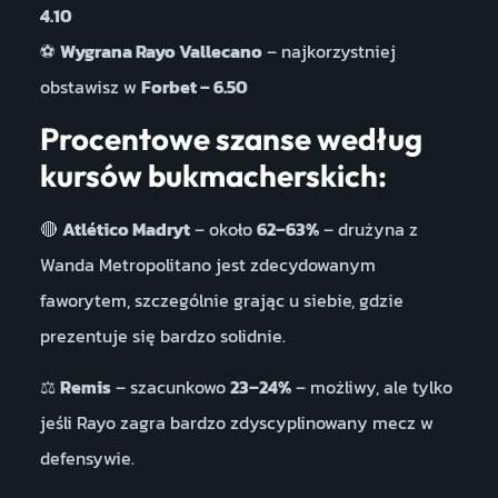
4.10
⚽
Wygrana Rayo Vallecano
– najkorzystniej
obstawisz w
Forbet – 6.50
Procentowe szanse według
kursów bukmacherskich:
🔴
Atlético Madryt
– około
62–63%
– drużyna z
Wanda Metropolitano jest zdecydowanym
faworytem, szczególnie grając u siebie, gdzie
prezentuje się bardzo solidnie.
⚖️
Remis
– szacunkowo
23–24%
– możliwy, ale tylko
jeśli Rayo zagra bardzo zdyscyplinowany mecz w
defensywie.