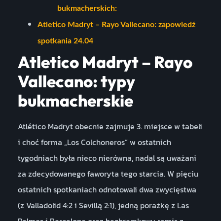
bukmacherskich:
Atletico Madryt – Rayo Vallecano: zapowiedź
spotkania 24.04
Atletico Madryt – Rayo
Vallecano: typy
bukmacherskie
Atlético Madryt obecnie zajmuje 3. miejsce w tabeli
i choć forma „Los Colchoneros” w ostatnich
tygodniach była nieco nierówna, nadal są uważani
za zdecydowanego faworyta tego starcia. W pięciu
ostatnich spotkaniach odnotowali dwa zwycięstwa
(z Valladolid 4:2 i Sevillą 2:1), jedną porażkę z Las
Palmas i Barceloną oraz bezbramkowy remis z