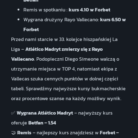
Remis w spotkaniu :
kurs 4.10 w Forbet
Wygrana drużyny Rayo Vallecano:
kurs 6.50 w
Forbet
Przed nami starcie w 33. kolejce hiszpańskiej La
Liga –
Atlético Madryt zmierzy się z Rayo
Vallecano
. Podopieczni Diego Simeone walczą o
utrzymanie miejsca w TOP 4, natomiast ekipa z
Vallecas szuka cennych punktów w dolnej części
tabeli. Sprawdźmy najwyższe kursy bukmacherskie
oraz procentowe szanse na każdy możliwy wynik.
✅
Wygrana Atlético Madryt
– najwyższy kurs
oferuje
Betfan – 1.54
🤝
Remis
– najlepszy kurs znajdziesz w
Forbet –