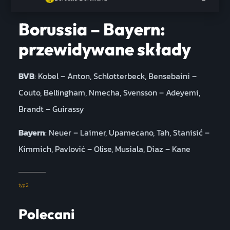
Borussia – Bayern:
przewidywane składy
BVB
: Kobel – Anton, Schlotterbeck, Bensebaini –
Couto, Bellingham, Nmecha, Svensson – Adeyemi,
Brandt – Guirassy
Bayern
: Neuer – Laimer, Upamecano, Tah, Stanisić –
Kimmich, Pavlović – Olise, Musiala, Diaz – Kane
typ2
Polecani