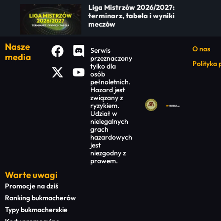
Liga Mistrzów 2026/2027:
terminarz, tabela i wyniki
meczów
Nasze
O nas
Serwis
media
przeznaczony
Polityka
tylko dla
osób
pełnoletnich.
Hazard jest
związany z
ryzykiem.
Udział w
nielegalnych
grach
hazardowych
jest
niezgodny z
prawem.
Warte uwagi
Promocje na dziś
Ranking bukmacherów
Typy bukmacherskie