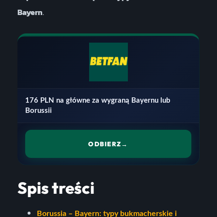
Bayern
.
176 PLN na główne za wygraną Bayernu lub
Borussii
ODBIERZ
→
Spis treści
Borussia – Bayern: typy bukmacherskie i