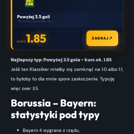
Powyżej 3.5 goli
*kurs może ulec zmianie. 18+.
1.85
↗
ZAGRAJ
KURS
Najlepszy typ: Powyżej 3.5 gola – kurs ok. 1.85
Jeśli ten Klassiker miałby się zamknąć na 1:0 albo 1:1,
to byłoby to dla mnie spore zaskoczenie. Typuję
więc over 3.5.
Borussia – Bayern:
statystyki pod typy
Bayern 4 wygrane z rzędu,