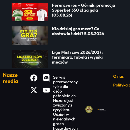
Ferencvaros – Górnik: promocja
Superbet 350 zł za gola
(05.08.26)
Kto dzisiaj gra mecz? Co
obstawiać dziś? 5.08.2026
Liga Mistrzów 2026/2027:
terminarz, tabela i wyniki
meczów
Nasze
O nas
Serwis
media
przeznaczony
Polityka
tylko dla
osób
pełnoletnich.
Hazard jest
związany z
ryzykiem.
Udział w
nielegalnych
grach
hazardowych