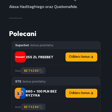
Alexa Haditaghiego oraz Quebonafide.
Polecani
Superbet
–
bonus powitalny
255 ZŁ FREEBET
Odbierz bonus
BETSIDE
Kod:
STS
–
bonus powitalny
660 + 100 PLN BEZ
Odbierz bonus
RYZYKA
BETSIDE
Kod: