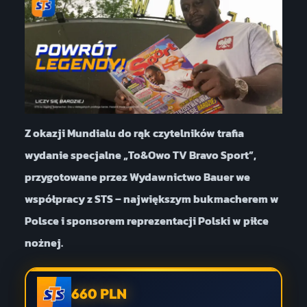
Z okazji Mundialu do rąk czytelników trafia
wydanie specjalne „To&Owo TV Bravo Sport”,
przygotowane przez Wydawnictwo Bauer we
współpracy z STS – największym bukmacherem w
Polsce i sponsorem reprezentacji Polski w piłce
nożnej.
660 PLN