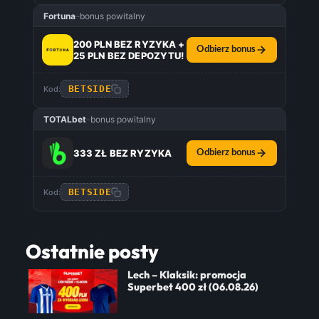
Fortuna
–
bonus powitalny
200 PLN BEZ RYZYKA +
Odbierz bonus
25 PLN BEZ DEPOZYTU!
BETSIDE
Kod:
TOTALbet
–
bonus powitalny
333 ZŁ BEZ RYZYKA
Odbierz bonus
BETSIDE
Kod:
Ostatnie posty
Lech – Klaksik: promocja
Superbet 400 zł (06.08.26)