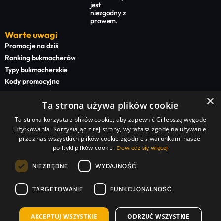
jest
niezgodny z
prawem.
Warte uwagi
Promocje na dziś
Ranking bukmacherów
Typy bukmacherskie
Kody promocyjne
Bonusy powitalne
×
Ta strona używa plików cookie
Newsy bukmacherskie
Ta strona korzysta z plików cookie, aby zapewnić Ci lepszą wygodę
Na start
użytkowania. Korzystając z tej strony, wyrażasz zgodę na używanie
Superbet kod promocyjny
przez nas wszystkich plików cookie zgodnie z warunkami naszej
polityki plików cookie.
STS kod promocyjny
Dowiedz się więcej
BETFAN kod promocyjny
NIEZBĘDNE
WYDAJNOŚĆ
TOTALbet kod promocyjny
TARGETOWANIE
FUNKCJONALNOŚĆ
Sponsorzy serwisu:
Superbet Zakłady Bukmacherskie Sp. z o.o. | STS Zakłady Bukmacherskie Sp. z o.o. |
TOTALbet Zakłady Bukmacherskie Sp. z o.o. | BETFAN Zakłady Bukmacherskie Polska Sp. z
o.o. | Betclic Zakłady Bukmacherskie Polska Sp. z o.o. | forBET Zakłady Bukmacherskie Sp. z
AKCEPTUJ WSZYSTKIE
ODRZUĆ WSZYSTKIE
o.o. | FORTUNA online zakłady bukmacherskie Sp. z o.o. | LV BET Zakłady Bukmacherskie Sp.