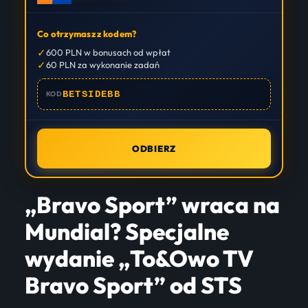
Co otrzymasz z kodem?
✓
600 PLN w bonusach od wpłat
✓
60 PLN za wykonanie zadań
BETSIDEBB
KOD
ODBIERZ
„Bravo Sport” wraca na
Mundial? Specjalne
wydanie „To&Owo TV
Bravo Sport” od STS