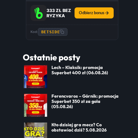
333 ZŁ BEZ
Odbierz bonus
RYZYKA
BETSIDE
Kod:
Ostatnie posty
Lech – Klaksik: promocja
Superbet 400 zł (06.08.26)
Ferencvaros – Górnik: promocja
Superbet 350 zł za gola
(05.08.26)
Kto dzisiaj gra mecz? Co
obstawiać dziś? 5.08.2026