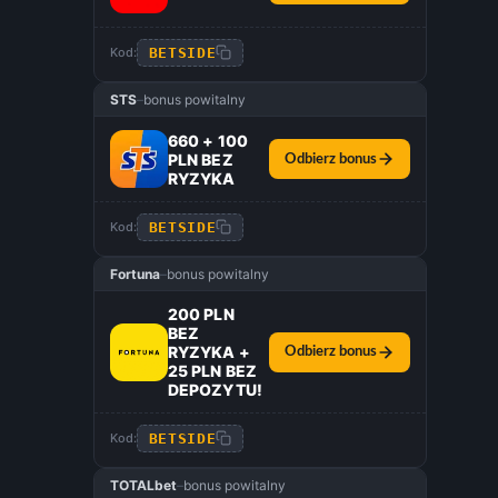
BETSIDE
Kod:
STS
–
bonus powitalny
660 + 100
PLN BEZ
Odbierz bonus
RYZYKA
BETSIDE
Kod:
Fortuna
–
bonus powitalny
200 PLN
BEZ
RYZYKA +
Odbierz bonus
25 PLN BEZ
DEPOZYTU!
BETSIDE
Kod:
TOTALbet
–
bonus powitalny