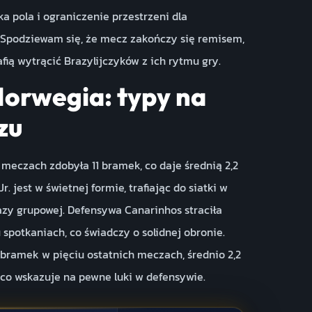
a pola i ograniczenie przestrzeni dla
. Spodziewam się, że mecz zakończy się remisem,
ią wytrącić Brazylijczyków z ich rytmu gry.
Norwegia: typy na
zu
 meczach zdobyła 11 bramek, co daje średnią 2,2
r. jest w świetnej formie, trafiając do siatki w
zy grupowej. Defensywa Canarinhos straciła
u spotkaniach, co świadczy o solidnej obronie.
11 bramek w pięciu ostatnich meczach, średnio 2,2
i, co wskazuje na pewne luki w defensywie.