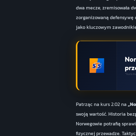
dwa mecze, zremisowała dwa
zorganizowaną defensywę o
jako kluczowym zawodniki
Nor
prz
*kurs mo
Patrząc na kurs 2.02 na
„No
swoją wartość. Historia be
Norwegowie potrafią sprawia
fizycznej przewadze. Takty