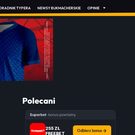
ORADNIK TYPERA
NEWSY BUKMACHERSKIE
OPINIE
Polecani
Superbet
–
bonus powitalny
255 ZŁ
Odbierz bonus
FREEBET