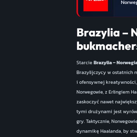
Norweg
Brazylia – 
bukmacher
Starcie
Brazylia – Norwegi
Brazylijczycy w ostatnich
i ofensywnej kreatywności,
Norwegowie, z Erlingiem Haa
zaskoczyć nawet największ
tymi drużynami jest wyrów
gry. Taktycznie, Norwegowi
dynamikę Haalanda, by stw