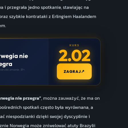
 i przegrała jedno spotkanie, stawiając na
raz szybkie kontrataki z Erlingiem Haalandem
em.
KURS
2.02
wegia nie
egra
że ulec zmianie. 18+.
↗
ZAGRAJ
rwegia nie przegra”
, można zauważyć, że ma on
zpośrednich spotkań często była wyrównana, a
ć niespodzianki dzięki swojej dyscyplinie i
cznie Norwegia może zniwelować atuty Brazylii