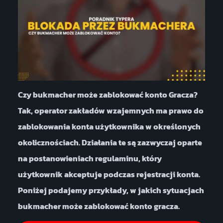
Czy bukmacher może zablokować konto Gracza?
Tak, operator zakładów wzajemnych ma prawo do
zablokowania konta użytkownika w określonych
okolicznościach. Działania te są zazwyczaj oparte
na postanowieniach regulaminu, który
użytkownik akceptuje podczas rejestracji konta.
Poniżej podajemy przykłady, w jakich sytuacjach
bukmacher może zablokować konto gracza.