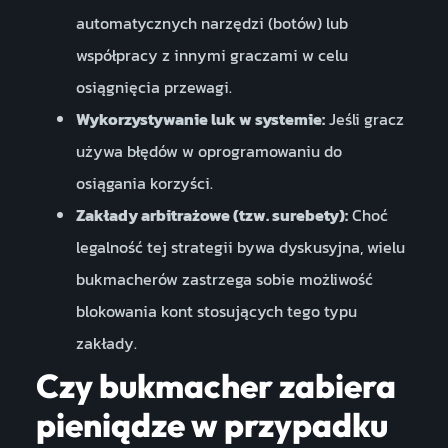
automatycznych narzędzi (botów) lub
współpracy z innymi graczami w celu
osiągnięcia przewagi.
Wykorzystywanie luk w systemie:
Jeśli gracz
używa błędów w oprogramowaniu do
osiągania korzyści.
Zakłady arbitrażowe (tzw. surebety):
Choć
legalność tej strategii bywa dyskusyjna, wielu
bukmacherów zastrzega sobie możliwość
blokowania kont stosujących tego typu
zakłady.
Czy bukmacher zabiera
pieniądze w przypadku