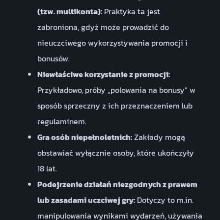
(tzw. multikonta):
Praktyka ta jest
zabroniona, gdyż może prowadzić do
nieuczciwego wykorzystywania promocji i
bonusów.
Niewłaściwe korzystanie z promocji:
Przykładowo, próby „polowania na bonusy” w
sposób sprzeczny z ich przeznaczeniem lub
regulaminem.
Gra osób niepełnoletnich:
Zakłady mogą
obstawiać wyłącznie osoby, które ukończyły
18 lat.
Podejrzenie działań niezgodnych z prawem
lub zasadami uczciwej gry:
Dotyczy to m.in.
manipulowania wynikami wydarzeń, używania