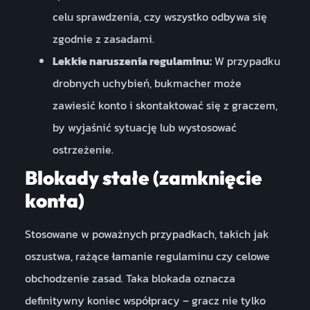
celu sprawdzenia, czy wszystko odbywa się
zgodnie z zasadami.
Lekkie naruszenia regulaminu:
W przypadku
drobnych uchybień, bukmacher może
zawiesić konto i skontaktować się z graczem,
by wyjaśnić sytuację lub wystosować
ostrzeżenie.
Blokady stałe (zamknięcie
konta)
Stosowane w poważnych przypadkach, takich jak
oszustwa, rażące łamanie regulaminu czy celowe
obchodzenie zasad. Taka blokada oznacza
definitywny koniec współpracy – gracz nie tylko