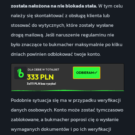
została nałożona na nie blokada stała.
W tym celu
należy się skontaktować z obsługą klienta lub
stosować do wytycznych, które zostały wysłane
drogą mailową. Jeśli naruszenie regulaminu nie
było znaczące to bukmacher maksymalnie po kilku
dniach powinien odblokować twoje konto.
DLA CIEBIE W TOTALBET
ODBIERAM ✅
333 PLN
3x111 PLN bez ryzyka!
Podobnie sytuacja się ma w przypadku weryfikacji
danych osobowych. Konto może zostać tymczasowo
zablokowane, a bukmacher poprosi cię o wysłanie
wymaganych dokumentów i po ich weryfikacji