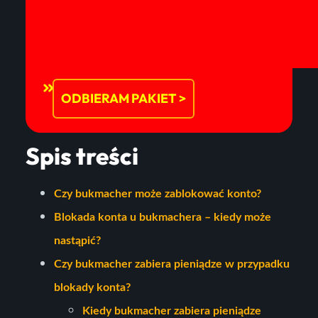
ODBIERAM PAKIET >
Spis treści
Czy bukmacher może zablokować konto?
Blokada konta u bukmachera – kiedy może
nastąpić?
Czy bukmacher zabiera pieniądze w przypadku
blokady konta?
Kiedy bukmacher zabiera pieniądze