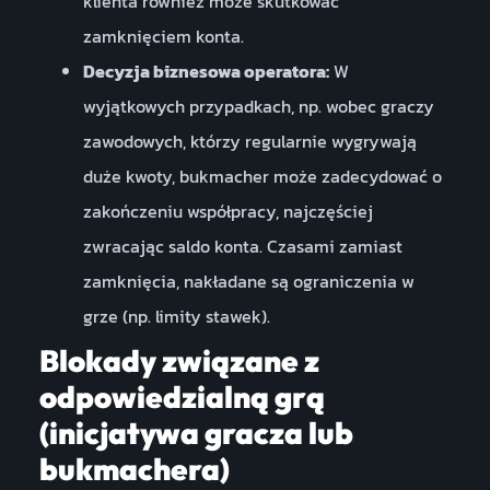
klienta również może skutkować
zamknięciem konta.
Decyzja biznesowa operatora:
W
wyjątkowych przypadkach, np. wobec graczy
zawodowych, którzy regularnie wygrywają
duże kwoty, bukmacher może zadecydować o
zakończeniu współpracy, najczęściej
zwracając saldo konta. Czasami zamiast
zamknięcia, nakładane są ograniczenia w
grze (np. limity stawek).
Blokady związane z
odpowiedzialną grą
(inicjatywa gracza lub
bukmachera)