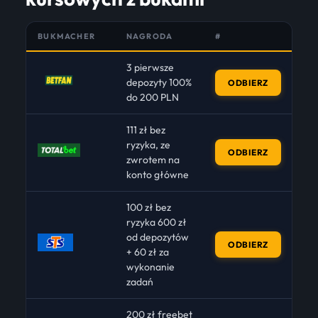
BUKMACHER
NAGRODA
#
3 pierwsze
depozyty 100%
ODBIERZ
do 200 PLN
111 zł bez
ryzyka, ze
ODBIERZ
zwrotem na
konto główne
100 zł bez
ryzyka 600 zł
od depozytów
ODBIERZ
+ 60 zł za
wykonanie
zadań
200 zł freebet