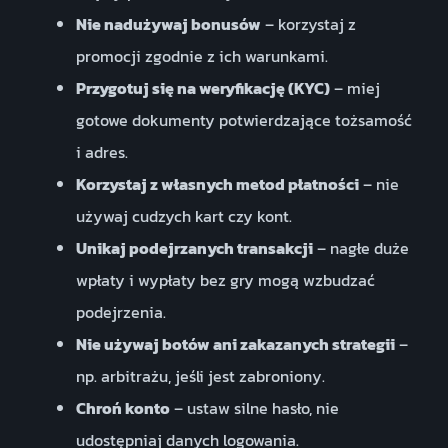
Nie nadużywaj bonusów
– korzystaj z
promocji zgodnie z ich warunkami.
Przygotuj się na weryfikację (KYC)
– miej
gotowe dokumenty potwierdzające tożsamość
i adres.
Korzystaj z własnych metod płatności
– nie
używaj cudzych kart czy kont.
Unikaj podejrzanych transakcji
– nagłe duże
wpłaty i wypłaty bez gry mogą wzbudzać
podejrzenia.
Nie używaj botów ani zakazanych strategii
–
np. arbitrażu, jeśli jest zabroniony.
Chroń konto
– ustaw silne hasło, nie
udostępniaj danych logowania.