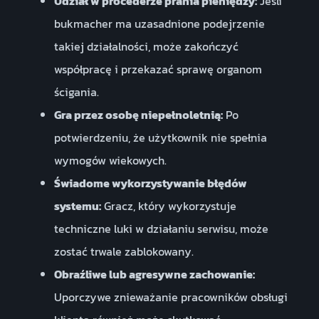
Udział w procederze prania pieniędzy:
Jeśli
bukmacher ma uzasadnione podejrzenie
takiej działalności, może zakończyć
współpracę i przekazać sprawę organom
ścigania.
Gra przez osobę niepełnoletnią:
Po
potwierdzeniu, że użytkownik nie spełnia
wymogów wiekowych.
Świadome wykorzystywanie błędów
systemu:
Gracz, który wykorzystuje
techniczne luki w działaniu serwisu, może
zostać trwale zablokowany.
Obraźliwe lub agresywne zachowanie:
Uporczywe znieważanie pracowników obsługi