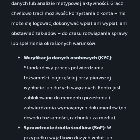
danych lub analizie nietypowej aktywności. Gracz
chwilowo traci możliwość korzystania z konta – nie
może się logować, dokonywać wpłat ani wypłat, ani
obstawiać zakładów – do czasu rozwiązania sprawy
lub spełnienia określonych warunków.
Weryfikacja danych osobowych (KYC):
Standardowy proces potwierdzania
tożsamości, najczęściej przy pierwszej
wypłacie lub dużych wygranych. Konto jest
zablokowane do momentu przesłania i
zatwierdzenia wymaganych dokumentów (np.
dowodu tożsamości, rachunku za media).
Sprawdzenie źródła środków (SoF):
W
przypadku wyjątkowo dużych wpłat lub