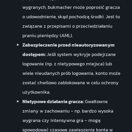
wygranych, bukmacher może poprosić gracza
o udowodnienie, skąd pochodzą środki. Jest to
związane z przepisami o przeciwdziałaniu
praniu pieniędzy (AML).
Zabezpieczenie przed nieautoryzowanym
dostępem:
Jeśli system wykryje podejrzane
logowanie (np. z nietypowego miejsca) lub
wiele nieudanych prób logowania, konto może
zostać chwilowo zablokowane w celu ochrony
użytkownika.
Nietypowe działania gracza:
Gwałtowne
zmiany w zachowaniu – np. bardzo wysoka
wygrana czy intensywna gra – mogą
spowodować czasowe zawieszenie konta w