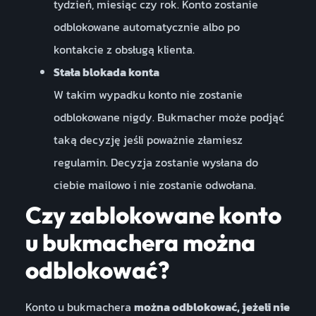
tydzień, miesiąc czy rok. Konto zostanie
odblokowane automatycznie albo po
kontakcie z obsługą klienta.
Stała blokada konta
W takim wypadku konto nie zostanie
odblokowane nigdy. Bukmacher może podjąć
taką decyzję jeśli poważnie złamiesz
regulamin. Decyzja zostanie wysłana do
ciebie mailowo i nie zostanie odwołana.
Czy zablokowane konto
u bukmachera można
odblokować?
Konto u bukmachera
można odblokować, jeżeli nie