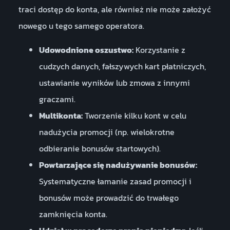
traci dostęp do konta, ale również nie może założyć
nowego u tego samego operatora.
Udowodnione oszustwo:
Korzystanie z
cudzych danych, fałszywych kart płatniczych,
ustawianie wyników lub zmowa z innymi
graczami.
Multikonta:
Tworzenie kilku kont w celu
nadużycia promocji (np. wielokrotne
odbieranie bonusów startowych).
Powtarzające się nadużywanie bonusów:
Systematyczne łamanie zasad promocji i
bonusów może prowadzić do trwałego
zamknięcia konta.