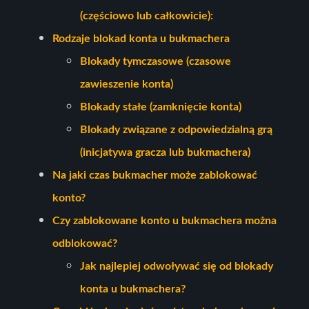
(częściowo lub całkowicie):
Rodzaje blokad konta u bukmachera
Blokady tymczasowe (czasowe
zawieszenie konta)
Blokady stałe (zamknięcie konta)
Blokady związane z odpowiedzialną grą
(inicjatywa gracza lub bukmachera)
Na jaki czas bukmacher może zablokować
konto?
Czy zablokowane konto u bukmachera można
odblokować?
Jak najlepiej odwoływać się od blokady
konta u bukmachera?