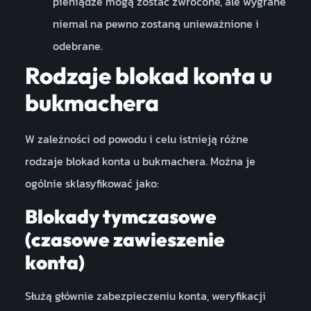
pieniądze mogą zostać zwrócone, ale wygrane
niemal na pewno zostaną unieważnione i
odebrane.
Rodzaje blokad konta u
bukmachera
W zależności od powodu i celu istnieją różne
rodzaje blokad konta u bukmachera. Można je
ogólnie sklasyfikować jako:
Blokady tymczasowe
(czasowe zawieszenie
konta)
Służą głównie zabezpieczeniu konta, weryfikacji