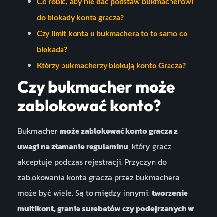
Co robić, aby nie dać podstaw bukmacherowi
do blokady konta gracza?
Czy limit konta u bukmachera to to samo co
blokada?
Którzy bukmacherzy blokują konto Gracza?
Czy bukmacher może
zablokować konto?
Bukmacher
może zablokować konto gracza z
uwagi na złamanie regulaminu
, który gracz
akceptuje podczas rejestracji. Przyczyn do
zablokowania konta gracza przez bukmachera
może być wiele. Są to między innymi:
tworzenie
multikont, granie surebetów czy podejrzanych w