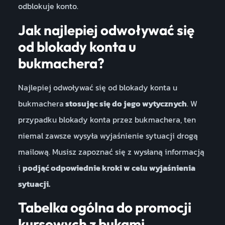
odblokuje konto.
Jak najlepiej odwoływać się
od blokady konta u
bukmachera?
Najlepiej odwoływać się od blokady konta u
bukmachera
stosując się do jego wytycznych
. W
przypadku blokady konta przez bukmachera, ten
niemal zawsze wysyła wyjaśnienie sytuacji drogą
mailową. Musisz zapoznać się z wysłaną informacją
i
podjąć odpowiednie kroki w celu wyjaśnienia
sytuacji.
Tabelka ogólna do promocji
kursowych z bukami