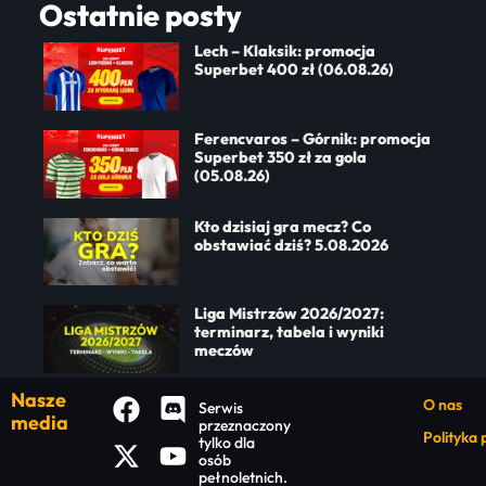
Ostatnie posty
Lech – Klaksik: promocja
Superbet 400 zł (06.08.26)
Ferencvaros – Górnik: promocja
Superbet 350 zł za gola
(05.08.26)
Kto dzisiaj gra mecz? Co
obstawiać dziś? 5.08.2026
Liga Mistrzów 2026/2027:
terminarz, tabela i wyniki
meczów
Nasze
O nas
Serwis
media
przeznaczony
Polityka
tylko dla
osób
pełnoletnich.