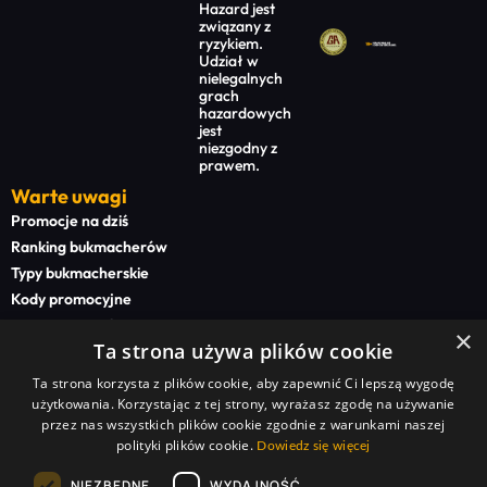
Hazard jest
związany z
ryzykiem.
Udział w
nielegalnych
grach
hazardowych
jest
niezgodny z
prawem.
Warte uwagi
Promocje na dziś
Ranking bukmacherów
Typy bukmacherskie
Kody promocyjne
Bonusy powitalne
×
Ta strona używa plików cookie
Newsy bukmacherskie
Ta strona korzysta z plików cookie, aby zapewnić Ci lepszą wygodę
Na start
użytkowania. Korzystając z tej strony, wyrażasz zgodę na używanie
Superbet kod promocyjny
przez nas wszystkich plików cookie zgodnie z warunkami naszej
polityki plików cookie.
STS kod promocyjny
Dowiedz się więcej
BETFAN kod promocyjny
NIEZBĘDNE
WYDAJNOŚĆ