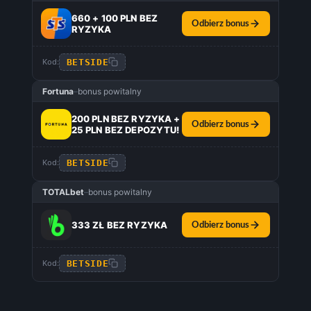
660 + 100 PLN BEZ
Odbierz bonus
RYZYKA
BETSIDE
Kod:
Fortuna
–
bonus powitalny
200 PLN BEZ RYZYKA +
Odbierz bonus
25 PLN BEZ DEPOZYTU!
BETSIDE
Kod:
TOTALbet
–
bonus powitalny
333 ZŁ BEZ RYZYKA
Odbierz bonus
BETSIDE
Kod: