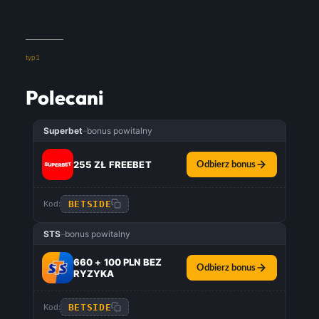
typ1
Polecani
Superbet
–
bonus powitalny
255 ZŁ FREEBET
Odbierz bonus
BETSIDE
Kod:
STS
–
bonus powitalny
660 + 100 PLN BEZ
Odbierz bonus
RYZYKA
BETSIDE
Kod: