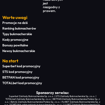
jest
niezgodny z
prawem.
Warte uwagi
Promocje na dziś
Ranking bukmacherów
Typy bukmacherskie
Kody promocyjne
Bonusy powitalne
Newsy bukmacherskie
Na start
Superbet kod promocyjny
STS kod promocyjny
BETFAN kod promocyjny
TOTALbet kod promocyjny
Sponsorzy serwisu:
Superbet Zakłady Bukmacherskie Sp. z o.o. | STS Zakłady Bukmacherskie Sp. z o.o. |
TOTALbet Zakłady Bukmacherskie Sp. z o.o. | BETFAN Zakłady Bukmacherskie Polska Sp. z
o.o. | Betclic Zakłady Bukmacherskie Polska Sp. z o.o. | forBET Zakłady Bukmacherskie Sp. z
o.o. | FORTUNA online zakłady bukmacherskie Sp. z o.o. | LV BET Zakłady Bukmacherskie Sp.