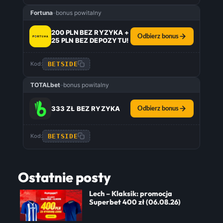
Fortuna
–
bonus powitalny
200 PLN BEZ RYZYKA +
Odbierz bonus
25 PLN BEZ DEPOZYTU!
BETSIDE
Kod:
TOTALbet
–
bonus powitalny
333 ZŁ BEZ RYZYKA
Odbierz bonus
BETSIDE
Kod:
Ostatnie posty
Lech – Klaksik: promocja
Superbet 400 zł (06.08.26)