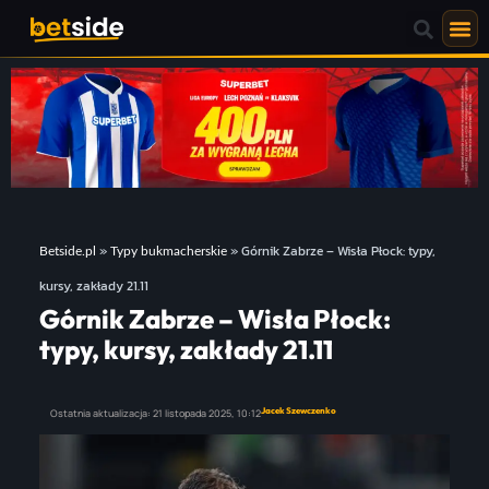
»
»
Górnik Zabrze – Wisła Płock: typy,
Betside.pl
Typy bukmacherskie
kursy, zakłady 21.11
Górnik Zabrze – Wisła Płock:
typy, kursy, zakłady 21.11
Jacek Szewczenko
Ostatnia aktualizacja:
21 listopada 2025,
10:12