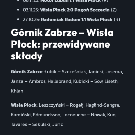
08.11.25:
Motor Lublin 1:1 Wisła Płock
(R)
03.11.25:
Wisła Płock 2:0 Pogoń Szczecin
(Z)
27.10.25:
Radomiak Radom 1:1 Wisła Płock
(R)
Górnik Zabrze – Wisła
Płock: przewidywane
składy
Górnik Zabrze
: Łubik – Szcześniak, Janicki, Josema,
Janza – Ambros, Hellebrand, Kubicki – Sow, Liseth,
Khlan
Wisła Płock
: Leszczyński – Rogelj, Haglind-Sangre,
Kamiński, Edmundsson, Lecoeuche – Nowak, Kun,
Tavares – Sekulski, Juric