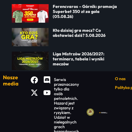
Ferencvaros – Górnik: promocja
Superbet 350 zł za gola
(05.08.26)
Kto dzisiaj gra mecz? Co
obstawiać dziś? 5.08.2026
Liga Mistrzów 2026/2027:
terminarz, tabela i wyniki
meczów
Nasze
O nas
Serwis
media
przeznaczony
Polityka
tylko dla
osób
pełnoletnich.
Hazard jest
związany z
ryzykiem.
Udział w
nielegalnych
grach
hazardowych