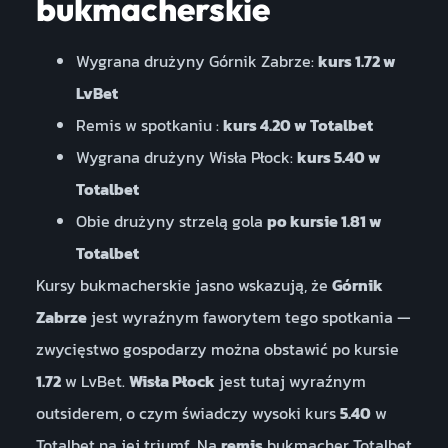
bukmacherskie
Wygrana drużyny Górnik Zabrze:
kurs 1.72 w
LvBet
Remis w spotkaniu :
kurs 4.20 w Totalbet
Wygrana drużyny Wisła Płock:
kurs 5.40 w
Totalbet
Obie drużyny strzelą gola
po kursie 1.81 w
Totalbet
Kursy bukmacherskie jasno wskazują, że
Górnik
Zabrze
jest wyraźnym faworytem tego spotkania —
zwycięstwo gospodarzy można obstawić po kursie
1.72
w LvBet.
Wisła Płock
jest tutaj wyraźnym
outsiderem, o czym świadczy wysoki kurs
5.40
w
Totalbet na jej triumf. Na
remis
bukmacher Totalbet