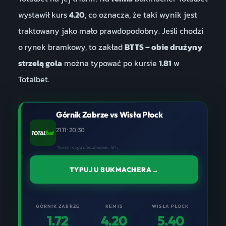
wystawił kurs
4.20
, co oznacza, że taki wynik jest
traktowany jako mało prawdopodobny. Jeśli chodzi
o rynek bramkowy, to zakład
BTTS – obie drużyny
strzelą gola
można typować po kursie
1.81
w
Totalbet.
Górnik Zabrze vs Wisła Płock
21.11 · 20:30
*kursy mogą ulec zmianie. 18+.
TYPUJ U BUKMACHERA
→
GÓRNIK ZABRZE
REMIS
WISŁA PŁOCK
1.72
4.20
5.40