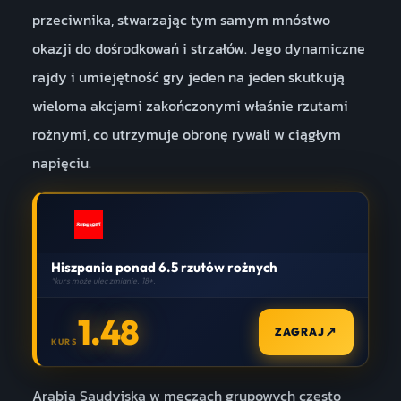
przeciwnika, stwarzając tym samym mnóstwo
okazji do dośrodkowań i strzałów. Jego dynamiczne
rajdy i umiejętność gry jeden na jeden skutkują
wieloma akcjami zakończonymi właśnie rzutami
rożnymi, co utrzymuje obronę rywali w ciągłym
napięciu.
Hiszpania ponad 6.5 rzutów rożnych
*kurs może ulec zmianie. 18+.
1.48
↗
ZAGRAJ
KURS
Arabia Saudyjska w meczach grupowych często