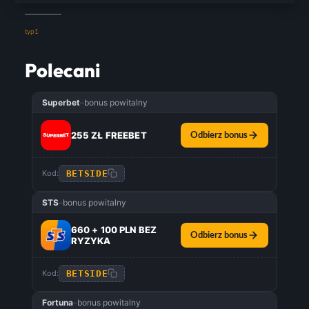
typ1
Polecani
Superbet
–
bonus powitalny
255 ZŁ FREEBET
Odbierz bonus
BETSIDE
Kod:
STS
–
bonus powitalny
660 + 100 PLN BEZ
Odbierz bonus
RYZYKA
BETSIDE
Kod:
Fortuna
–
bonus powitalny