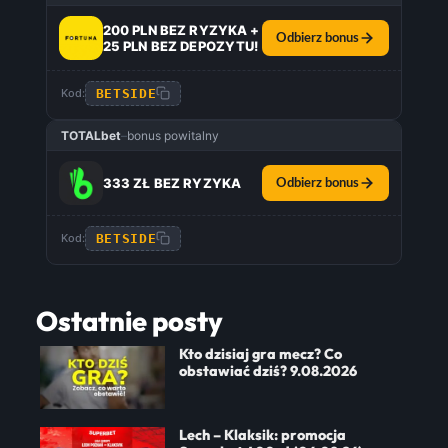
200 PLN BEZ RYZYKA +
Odbierz bonus
25 PLN BEZ DEPOZYTU!
BETSIDE
Kod:
TOTALbet
–
bonus powitalny
333 ZŁ BEZ RYZYKA
Odbierz bonus
BETSIDE
Kod:
Ostatnie posty
Kto dzisiaj gra mecz? Co
obstawiać dziś? 9.08.2026
Lech – Klaksik: promocja