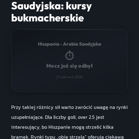
Saudyjska: kursy
bukmacherskie
–
Hiszpania
Arabia Saudyjska
⏱
Mecz już się odbył
21 czerwca 2026
Przy takiej różnicy sił warto zwrócić uwagę na rynki
uzupełniające. Dla liczby goli, over 2.5 jest
interesujący, bo Hiszpanie mogą strzelić kilka
bramek. Rynki typu „obie strzelą” oferują ciekawą