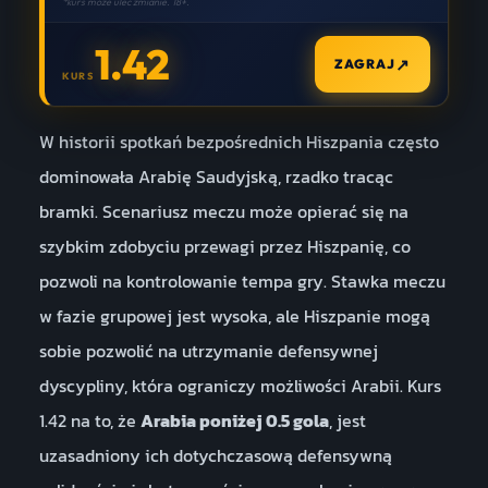
*kurs może ulec zmianie. 18+.
1.42
↗
ZAGRAJ
KURS
W historii spotkań bezpośrednich Hiszpania często
dominowała Arabię Saudyjską, rzadko tracąc
bramki. Scenariusz meczu może opierać się na
szybkim zdobyciu przewagi przez Hiszpanię, co
pozwoli na kontrolowanie tempa gry. Stawka meczu
w fazie grupowej jest wysoka, ale Hiszpanie mogą
sobie pozwolić na utrzymanie defensywnej
dyscypliny, która ograniczy możliwości Arabii. Kurs
1.42 na to, że
Arabia poniżej 0.5 gola
, jest
uzasadniony ich dotychczasową defensywną