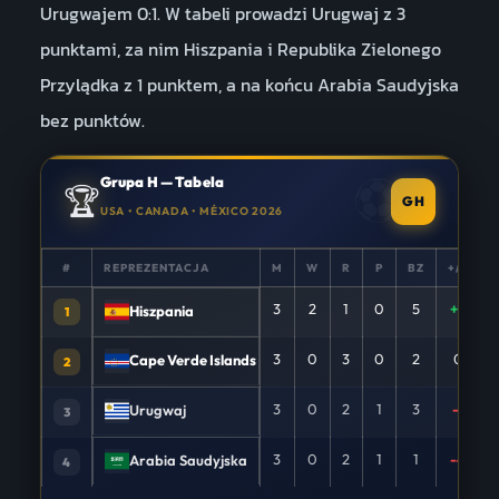
Urugwajem 0:1. W tabeli prowadzi Urugwaj z 3
punktami, za nim Hiszpania i Republika Zielonego
Przylądka z 1 punktem, a na końcu Arabia Saudyjska
bez punktów.
Grupa H — Tabela
🏆
GH
USA • CANADA • MÉXICO 2026
#
REPREZENTACJA
M
W
R
P
BZ
+/−
3
2
1
0
5
+5
Hiszpania
1
3
0
3
0
2
0
Cape Verde Islands
2
3
0
2
1
3
-1
Urugwaj
3
3
0
2
1
1
-4
Arabia Saudyjska
4