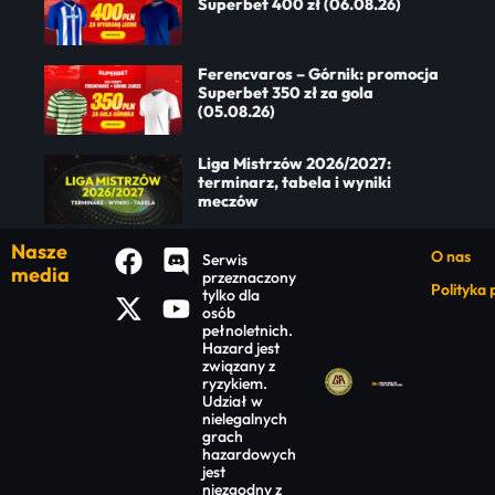
Superbet 400 zł (06.08.26)
Ferencvaros – Górnik: promocja
Superbet 350 zł za gola
(05.08.26)
Liga Mistrzów 2026/2027:
terminarz, tabela i wyniki
meczów
Nasze
O nas
Serwis
media
przeznaczony
Polityka
tylko dla
osób
pełnoletnich.
Hazard jest
związany z
ryzykiem.
Udział w
nielegalnych
grach
hazardowych
jest
niezgodny z