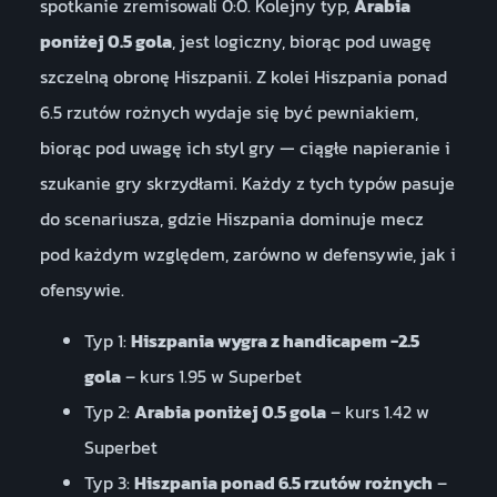
spotkanie zremisowali 0:0. Kolejny typ,
Arabia
poniżej 0.5 gola
, jest logiczny, biorąc pod uwagę
szczelną obronę Hiszpanii. Z kolei Hiszpania ponad
6.5 rzutów rożnych wydaje się być pewniakiem,
biorąc pod uwagę ich styl gry — ciągłe napieranie i
szukanie gry skrzydłami. Każdy z tych typów pasuje
do scenariusza, gdzie Hiszpania dominuje mecz
pod każdym względem, zarówno w defensywie, jak i
ofensywie.
Typ 1:
Hiszpania wygra z handicapem -2.5
gola
– kurs 1.95 w Superbet
Typ 2:
Arabia poniżej 0.5 gola
– kurs 1.42 w
Superbet
Typ 3:
Hiszpania ponad 6.5 rzutów rożnych
–