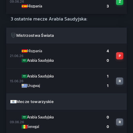
09.06.26
Z
3
Hiszpania
3 ostatnie mecze Arabia Saudyjska:
Mistrzostwa Świata
4
Hiszpania
21.06.26
P
0
Arabia Saudyjska
1
Arabia Saudyjska
15.06.26
R
1
Urugwaj
Mecze towarzyskie
0
Arabia Saudyjska
09.06.26
R
0
Senegal