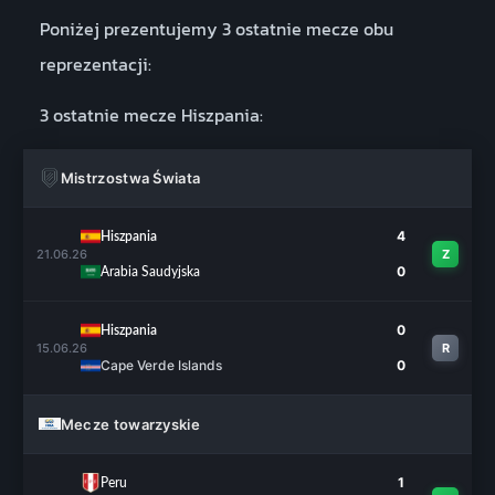
Poniżej prezentujemy 3 ostatnie mecze obu
reprezentacji:
3 ostatnie mecze Hiszpania:
Mistrzostwa Świata
4
Hiszpania
21.06.26
Z
0
Arabia Saudyjska
0
Hiszpania
15.06.26
R
Cape Verde Islands
0
Mecze towarzyskie
1
Peru