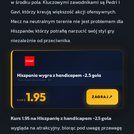
w środku pola. Kluczowymi zawodnikami są Pedri i
Gavi, którzy kreują większość akcji ofensywnych.
Mecz na neutralnym terenie nie jest problemem dla
Hiszpanów, którzy potrafią narzucić swój styl gry
niezależnie od przeciwnika.
Hiszpania wygra z handicapem -2.5 gola
*kurs może ulec zmianie. 18+.
1.95
↗
ZAGRAJ
KURS
Kurs 1.95 na Hiszpanię z handicapem -2.5 gola
wygląda na atrakcyjny, biorąc pod uwagę przewagę