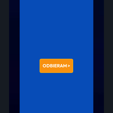
ODBIERAM >