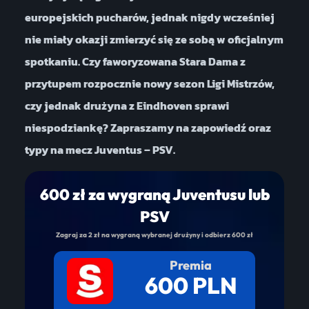
europejskich pucharów, jednak nigdy wcześniej
nie miały okazji zmierzyć się ze sobą w oficjalnym
spotkaniu. Czy faworyzowana Stara Dama z
przytupem rozpocznie nowy sezon Ligi Mistrzów,
czy jednak drużyna z Eindhoven sprawi
niespodziankę? Zapraszamy na zapowiedź oraz
typy na mecz Juventus – PSV.
600 zł za wygraną Juventusu lub
PSV
Zagraj za 2 zł na wygraną wybranej drużyny i odbierz 600 zł
Premia
600 PLN