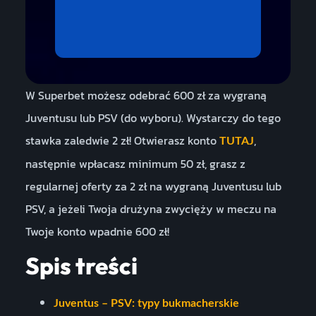
W Superbet możesz odebrać 600 zł za wygraną
Juventusu lub PSV (do wyboru). Wystarczy do tego
stawka zaledwie 2 zł! Otwierasz konto
,
TUTAJ
następnie wpłacasz minimum 50 zł, grasz z
regularnej oferty za 2 zł na wygraną Juventusu lub
PSV, a jeżeli Twoja drużyna zwycięży w meczu na
Twoje konto wpadnie 600 zł!
Spis treści
Juventus – PSV: typy bukmacherskie