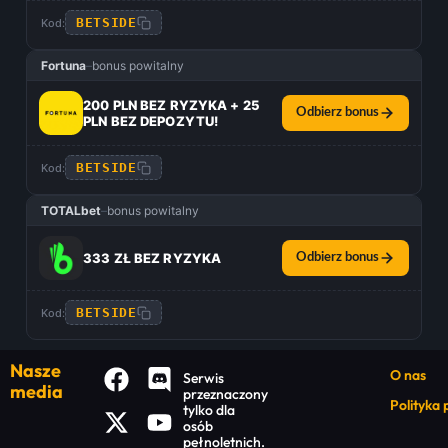
BETSIDE
Kod:
Fortuna
–
bonus powitalny
200 PLN BEZ RYZYKA + 25
Odbierz bonus
PLN BEZ DEPOZYTU!
BETSIDE
Kod:
TOTALbet
–
bonus powitalny
333 ZŁ BEZ RYZYKA
Odbierz bonus
BETSIDE
Kod:
Nasze
O nas
Serwis
media
przeznaczony
Polityka
tylko dla
osób
pełnoletnich.