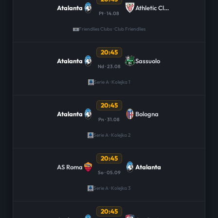
Atalanta
Athletic Club
Pt · 14.08
Friendlies Clubs · Club Friendlies
20:45
Atalanta
Sassuolo
Nd · 23.08
Serie A · Kolejka 1
20:45
Atalanta
Bologna
Pn · 31.08
Serie A · Kolejka 2
20:45
AS Roma
Atalanta
So · 05.09
Serie A · Kolejka 3
20:45