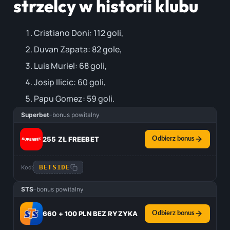
strzelcy w historii klubu
Cristiano Doni: 112 goli,
Duvan Zapata: 82 gole,
Luis Muriel: 68 goli,
Josip Ilicic: 60 goli,
Papu Gomez: 59 goli.
Superbet
–
bonus powitalny
255 ZŁ FREEBET
Odbierz bonus
BETSIDE
Kod:
STS
–
bonus powitalny
660 + 100 PLN BEZ RYZYKA
Odbierz bonus