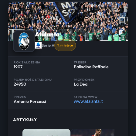
Atalanta
Serie A
1. miejsce
ROK ZAŁOŻENIA
TRENER
1907
Palladino Raffaele
POJEMNOŚĆ STADIONU
PRZYDOMEK
24950
La Dea
PREZES
STRONA WWW
Antonio Percassi
www.atalanta.it
ARTYKUŁY