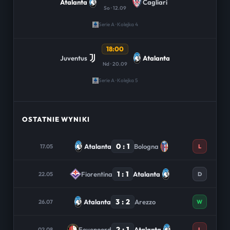
Atalanta
Cagliari
So · 12.09
Serie A · Kolejka 4
18:00
Juventus
Atalanta
Nd · 20.09
Serie A · Kolejka 5
OSTATNIE WYNIKI
0 : 1
Atalanta
Bologna
17.05
L
1 : 1
Fiorentina
Atalanta
22.05
D
3 : 2
Atalanta
Arezzo
26.07
W
2 : 1
Feyenoord
Atalanta
02.08
L