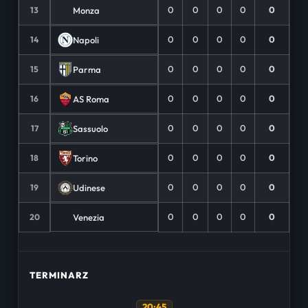
0
0
0
0
0
Monza
13
0
0
0
0
0
Napoli
14
0
0
0
0
0
Parma
15
0
0
0
0
0
AS Roma
16
0
0
0
0
0
Sassuolo
17
0
0
0
0
0
Torino
18
0
0
0
0
0
Udinese
19
0
0
0
0
0
Venezia
20
TERMINARZ
20:45