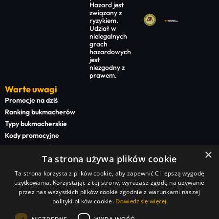
Hazard jest
związany z
ryzykiem.
Udział w
nielegalnych
grach
hazardowych
jest
niezgodny z
prawem.
Warte uwagi
Promocje na dziś
Ranking bukmacherów
Typy bukmacherskie
Kody promocyjne
Bonusy powitalne
×
Ta strona używa plików cookie
Newsy bukmacherskie
Ta strona korzysta z plików cookie, aby zapewnić Ci lepszą wygodę
Na start
użytkowania. Korzystając z tej strony, wyrażasz zgodę na używanie
Superbet kod promocyjny
przez nas wszystkich plików cookie zgodnie z warunkami naszej
polityki plików cookie.
STS kod promocyjny
Dowiedz się więcej
BETFAN kod promocyjny