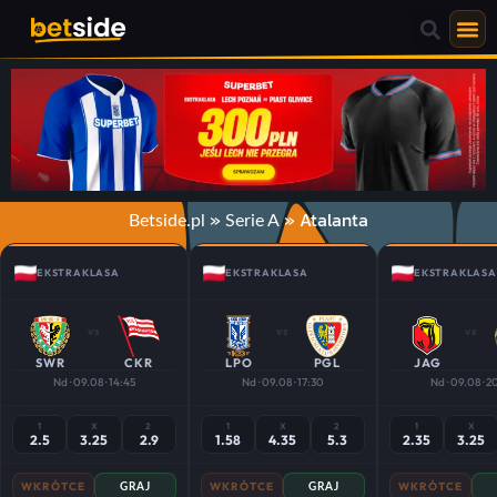
»
»
Atalanta
Betside.pl
Serie A
EKSTRAKLASA
EKSTRAKLASA
EKSTRAKLASA
vs
vs
vs
SWR
CKR
LPO
PGL
JAG
Nd · 09.08 · 14:45
Nd · 09.08 · 17:30
Nd · 09.08 · 2
1
X
2
1
X
2
1
X
2.5
3.25
2.9
1.58
4.35
5.3
2.35
3.25
WKRÓTCE
WKRÓTCE
WKRÓTCE
GRAJ
GRAJ