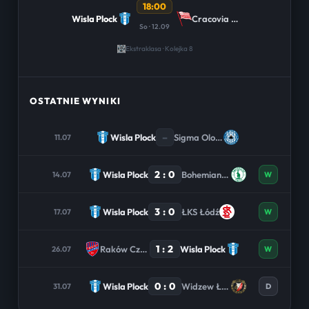
18:00
Wisla Plock
Cracovia Krakow
So · 12.09
Ekstraklasa · Kolejka 8
OSTATNIE WYNIKI
–
Wisla Plock
Sigma Olomouc
11.07
2 : 0
Wisla Plock
Bohemians 1905
14.07
W
3 : 0
Wisla Plock
ŁKS Łódź
17.07
W
1 : 2
Raków Częstochowa
Wisla Plock
26.07
W
0 : 0
Wisla Plock
Widzew Łódź
31.07
D