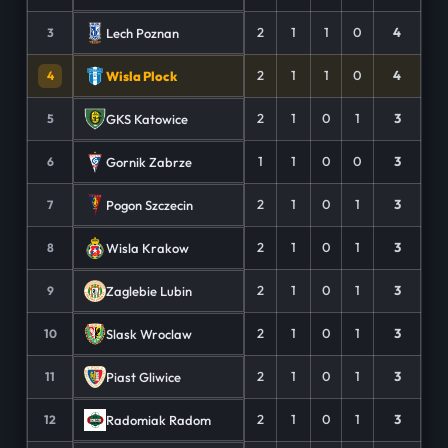
2
1
1
0
4
Lech Poznan
3
2
1
1
0
4
Wisla Plock
4
2
1
0
1
3
GKS Katowice
5
1
1
0
0
3
Gornik Zabrze
6
2
1
0
1
3
Pogon Szczecin
7
2
1
0
1
3
Wisla Krakow
8
2
1
0
1
3
Zaglebie Lubin
9
2
1
0
1
3
Slask Wroclaw
10
2
1
0
1
3
Piast Gliwice
11
2
1
0
1
3
Radomiak Radom
12