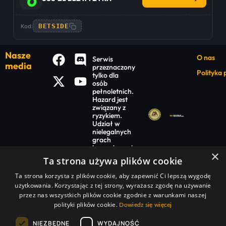
BETSIDE
Kod:
Nasze
O nas
Serwis
media
przeznaczony
Polityka
tylko dla
osób
pełnoletnich.
Hazard jest
związany z
ryzykiem.
Udział w
nielegalnych
grach
hazardowych
×
jest
Ta strona używa plików cookie
niezgodny z
prawem.
Ta strona korzysta z plików cookie, aby zapewnić Ci lepszą wygodę
Warte uwagi
użytkowania. Korzystając z tej strony, wyrażasz zgodę na używanie
przez nas wszystkich plików cookie zgodnie z warunkami naszej
Promocje na dziś
polityki plików cookie.
Dowiedz się więcej
Ranking bukmacherów
Typy bukmacherskie
NIEZBĘDNE
WYDAJNOŚĆ