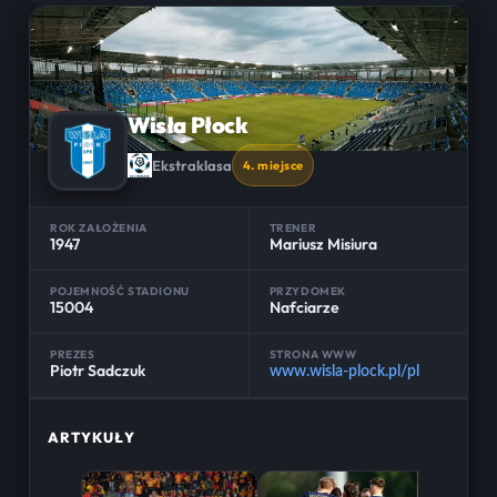
Wisła Płock
Ekstraklasa
4. miejsce
ROK ZAŁOŻENIA
TRENER
1947
Mariusz Misiura
POJEMNOŚĆ STADIONU
PRZYDOMEK
15004
Nafciarze
PREZES
STRONA WWW
Piotr Sadczuk
www.wisla-plock.pl/pl
ARTYKUŁY