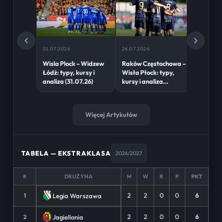
31.07.2026
26.07.2026
23.05.2
Wisla Plock – Widzew
Raków Częstochowa –
Lech P
Łódź: typy, kursy i
Wisła Płock: typy,
Płock: 
analiza (31.07.26)
kursy i analiza
analiza
(26.07.26)
Więcej Artykułów
TABELA — EKSTRAKLASA
2026/2027
#
DRUŻYNA
M
W
R
P
PKT
2
2
0
0
6
Legia Warszawa
1
2
2
0
0
6
Jagiellonia
2