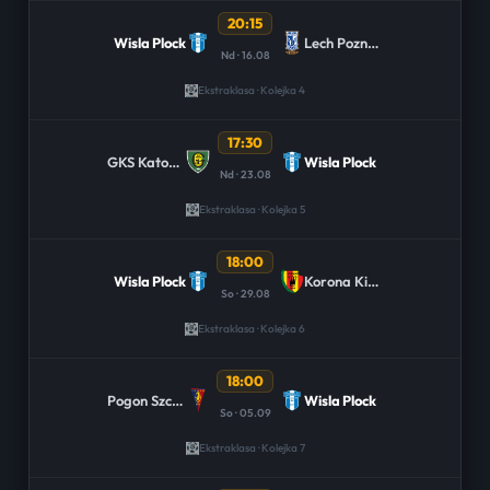
20:15
Wisla Plock
Lech Poznan
Nd · 16.08
Ekstraklasa · Kolejka 4
17:30
GKS Katowice
Wisla Plock
Nd · 23.08
Ekstraklasa · Kolejka 5
18:00
Wisla Plock
Korona Kielce
So · 29.08
Ekstraklasa · Kolejka 6
18:00
Pogon Szczecin
Wisla Plock
So · 05.09
Ekstraklasa · Kolejka 7