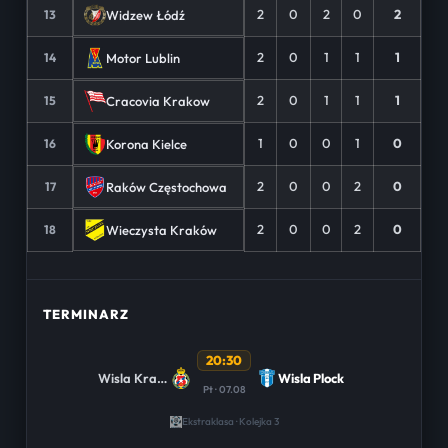
2
0
2
0
2
Widzew Łódź
13
2
0
1
1
1
Motor Lublin
14
2
0
1
1
1
Cracovia Krakow
15
1
0
0
1
0
Korona Kielce
16
2
0
0
2
0
Raków Częstochowa
17
2
0
0
2
0
Wieczysta Kraków
18
TERMINARZ
20:30
Wisla Krakow
Wisla Plock
Pt · 07.08
Ekstraklasa · Kolejka 3