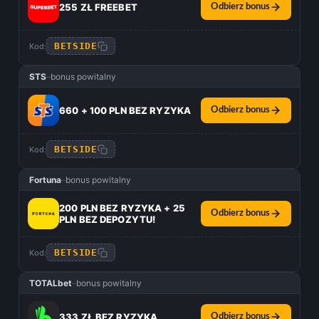
255 ZŁ FREEBET
Odbierz bonus
BETSIDE
Kod:
STS
–
bonus powitalny
660 + 100 PLN BEZ RYZYKA
Odbierz bonus
BETSIDE
Kod:
Fortuna
–
bonus powitalny
200 PLN BEZ RYZYKA + 25
Odbierz bonus
PLN BEZ DEPOZYTU!
BETSIDE
Kod:
TOTALbet
–
bonus powitalny
333 ZŁ BEZ RYZYKA
Odbierz bonus