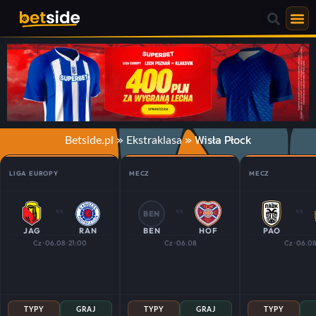
»
»
Wisła Płock
Betside.pl
Ekstraklasa
LIGA EUROPY
MECZ
MECZ
vs
vs
vs
BEN
JAG
RAN
BEN
HOF
PAO
Cz · 06.08 · 21:00
Cz · 06.08
Cz · 06.08
TYPY
GRAJ
TYPY
GRAJ
TYPY