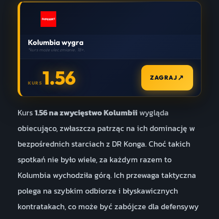
Kolumbia wygra
*kurs może ulec zmianie. 18+.
1.56
↗
ZAGRAJ
KURS
Kurs
1.56 na zwycięstwo Kolumbii
wygląda
obiecująco, zwłaszcza patrząc na ich dominację w
bezpośrednich starciach z DR Konga. Choć takich
spotkań nie było wiele, za każdym razem to
Kolumbia wychodziła górą. Ich przewaga taktyczna
polega na szybkim odbiorze i błyskawicznych
kontratakach, co może być zabójcze dla defensywy