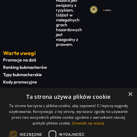
Hazard jest
związany z
ryzykiem.
Udział w
nielegalnych
grach
hazardowych
jest
niezgodny z
prawem.
Warte uwagi
Promocje na dziś
Ranking bukmacherów
Typy bukmacherskie
Kody promocyjne
Bonusy powitalne
×
Ta strona używa plików cookie
Newsy bukmacherskie
Ta strona korzysta z plików cookie, aby zapewnić Ci lepszą wygodę
Na start
użytkowania. Korzystając z tej strony, wyrażasz zgodę na używanie
Superbet kod promocyjny
przez nas wszystkich plików cookie zgodnie z warunkami naszej
polityki plików cookie.
STS kod promocyjny
Dowiedz się więcej
BETFAN kod promocyjny
NIEZBĘDNE
WYDAJNOŚĆ