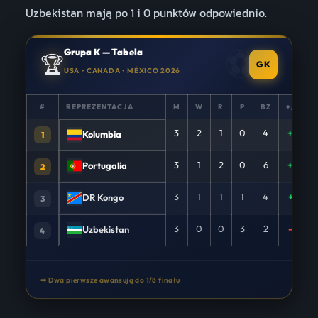
Uzbekistan mają po 1 i 0 punktów odpowiednio.
Grupa K — Tabela
🏆
GK
USA • CANADA • MÉXICO 2026
#
REPREZENTACJA
M
W
R
P
BZ
+/−
3
2
1
0
4
+3
Kolumbia
1
3
1
2
0
6
+5
Portugalia
2
3
1
1
1
4
+1
DR Kongo
3
3
0
0
3
2
-9
Uzbekistan
4
➡ Dwa pierwsze awansują do 1/8 finału