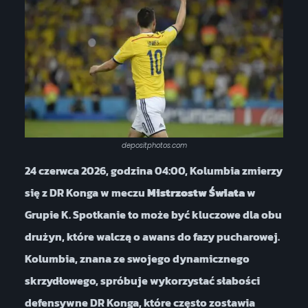
depositphotos.com
24 czerwca 2026, godzina 04:00, Kolumbia zmierzy
się z DR Konga w meczu
Mistrzostw Świata
w
Grupie K. Spotkanie to może być kluczowe dla obu
drużyn, które walczą o awans do fazy pucharowej.
Kolumbia, znana ze swojego dynamicznego
skrzydłowego, spróbuje wykorzystać słabości
defensywne DR Konga, które często zostawia