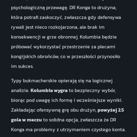
psychologiczną przewagę. DR Konga to drużyna,
która potrafi zaskoczyć, zwłaszcza gdy defensywa
rywali jest nieco rozkojarzona, ale brak im
konsekwencji w grze obronnej. Kolumbia będzie
próbować wykorzystać przestrzenie za plecami
kongijskich obrońców, co w przeszłości przynosiło
im sukces.
Typy bukmacherskie opierają się na logicznej
analizie.
Kolumbia wygra
to bezpieczny wybór,
biorąc pod uwagę ich formę i wcześniejsze wyniki.
Zakładając ofensywną grę obu drużyn,
powyżej 2.5
gola w meczu
to solidna opcja, zwłaszcza że DR
Konga ma problemy z utrzymaniem czystego konta.