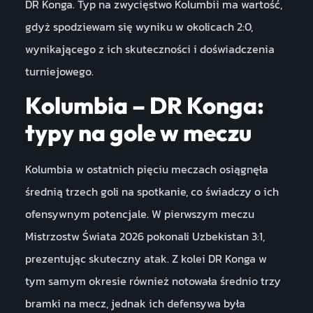
DR Konga. Typ na zwycięstwo Kolumbii ma wartość,
gdyż spodziewam się wyniku w okolicach 2:0,
wynikającego z ich skuteczności i doświadczenia
turniejowego.
Kolumbia – DR Konga:
typy na gole w meczu
Kolumbia w ostatnich pięciu meczach osiągnęła
średnią trzech goli na spotkanie, co świadczy o ich
ofensywnym potencjale. W pierwszym meczu
Mistrzostw Świata 2026 pokonali Uzbekistan 3:1,
prezentując skuteczny atak. Z kolei DR Konga w
tym samym okresie również notowała średnio trzy
bramki na mecz, jednak ich defensywa była