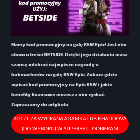
Mamy kod promocyjny na galę KSW Epic! Jest nim
słowo o treści BETSIDE. Dzięki jego działaniu masz
szansę odebrać najwyższe nagrody u
bukmacherów na galę KSW Epic. Zobacz gdzie
wpisać kod promocyjny na Epic KSW i jakie
benefity finansowe możesz z nim zyskać.
Zapraszamy do artykułu.
400 ZŁ ZA WYGRANĄ ADAMKA LUB KHALIDOVA
(DO WYBORU) W SUPERBET | ODBIERAM