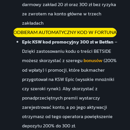
darmowy zakład 20 zł oraz 300 zł bez ryzyka
ze zwrotem na konto główne w trzech
zakładach
ODBIERAM AUTOMATYCZNY KOD W FORTUNA
Epic KSW kod promocyjny
300 zł w Betfan
–
Dzięki zastosowaniu kodu o treści BETSIDE
możesz skorzystać z szeregu
(200%
bonusów
od wpłaty) i promocji, które bukmacher
przygotował na KSW Epic (wysokie mnożniki
czy szeroki rynek). Aby skorzystać z
ponadprzeciętnych premii wystarczy
zarejestrować konto, a po jego aktywacji
otrzymasz od tego operatora powiększenie
depozytu 200% do 300 zł.