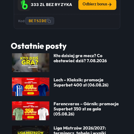
333 ZŁ BEZ RYZYKA
Odbierz bonus
BETSIDE
Kod:
Ostatnie posty
Kto dzisiaj gra mecz? Co
obstawiać dziś? 7.08.2026
Lech – Klaksik: promocja
Superbet 400 zł (06.08.26)
Ferencvaros – Górnik: promocja
Superbet 350 zł za gola
(05.08.26)
Liga Mistrzów 2026/2027:
terminarz, tabela i wyniki