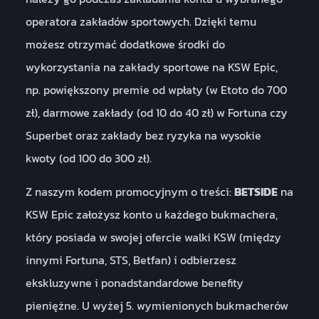
operatora zakładów sportowych. Dzięki temu
możesz otrzymać dodatkowe środki do
wykorzystania na zakłady sportowe na KSW Epic,
np. powiększony premie od wpłaty (w Etoto do 700
zł), darmowe zakłady (od 10 do 40 zł) w Fortuna czy
Superbet oraz zakłady bez ryzyka na wysokie
kwoty (od 100 do 300 zł).
Z naszym kodem promocyjnym o treści:
BETSIDE
na
KSW Epic założysz konto u każdego bukmachera,
który posiada w swojej ofercie walki KSW (między
innymi Fortuna, STS, Betfan) i odbierzesz
ekskluzywne i ponadstandardowe benefity
pieniężne. U wyżej 5. wymienionych bukmacherów