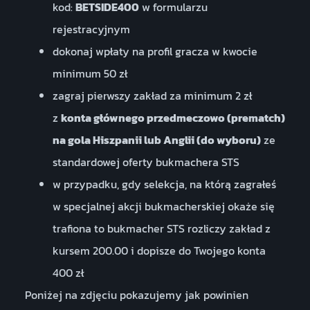
kod:
BETSIDE400
w formularzu
rejestracyjnym
dokonaj wpłaty na profil gracza w kwocie
minimum 50 zł
zagraj pierwszy zakład za minimum 2 zł
z
konta głównego przedmeczowo (prematch)
na gola Hiszpanii lub Anglii (do wyboru)
ze
standardowej oferty bukmachera STS
w przypadku, gdy selekcja, na którą zagrałeś
w specjalnej akcji bukmacherskiej okaże się
trafiona to bukmacher STS rozliczy zakład z
kursem 200.00 i dopisze do Twojego konta
400 zł
Poniżej na zdjęciu pokazujemy jak powinien