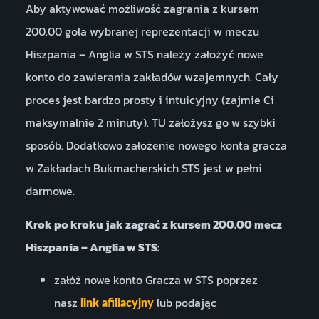
Aby aktywować możliwość zagrania z kursem
200.00 gola wybranej reprezentacji w meczu
Hiszpania – Anglia w STS należy założyć nowe
konto do zawierania zakładów wzajemnych. Cały
proces jest bardzo prosty i intuicyjny (zajmie Ci
maksymalnie 2 minuty). TU założysz go w szybki
sposób. Dodatkowo założenie nowego konta gracza
w Zakładach Bukmacherskich STS jest w pełni
darmowe.
Krok po kroku jak zagrać z kursem 200.00 mecz
Hiszpania – Anglia w STS:
załóż nowe konto Gracza w STS poprzez
nasz
lub podając
link afiliacyjny