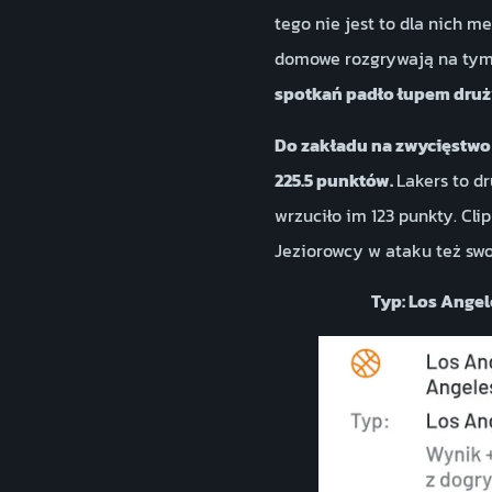
tego nie jest to dla nich 
domowe rozgrywają na tym
spotkań padło łupem druży
Do zakładu na zwycięstwo
225.5 punktów.
Lakers to d
wrzuciło im 123 punkty. Cli
Jeziorowcy w ataku też swoj
Typ: Los Angel