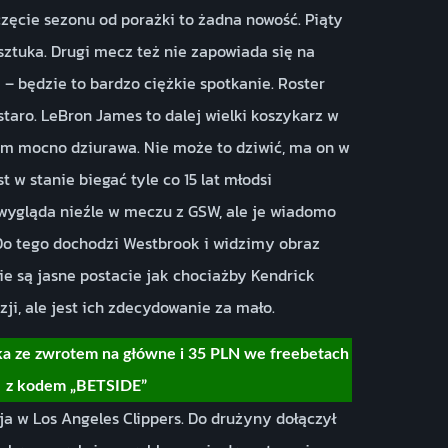
częcie sezonu od porażki to żadna nowość. Piąty
 sztuka. Drugi mecz też nie zapowiada się na
 – będzie to bardzo ciężkie spotkanie. Roster
staro. LeBron James to dalej wielki koszykarz w
im mocno dziurawa. Nie może to dziwić, ma on w
st w stanie biegać tyle co 15 lat młodsi
wygląda nieźle w meczu z GSW, ale je wiadomo
 Do tego dochodzi Westbrook i widzimy obraz
ie są jasne postacie jak chociażby Kendrick
zji, ale jest ich zdecydowanie za mało.
yka ze zwrotem na główne i 35 PLN we freebetach
z kodem „BETSIDE”
ja w Los Angeles Clippers. Do drużyny dołączył