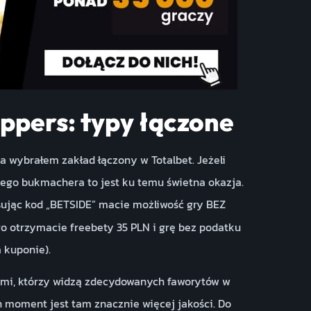
ippers: typy łączone
 wybrałem zakład łączony w Totalbet. Jeżeli
tego bukmachera to jest ku temu świetna okazja.
sując kod „BETSIDE” macie możliwość gry BEZ
o otrzymacie freebety 35 PLN i grę bez podatku
 kuponie).
mi, którzy widzą zdecydowanych faworytów w
n moment jest tam znacznie więcej jakości. Do