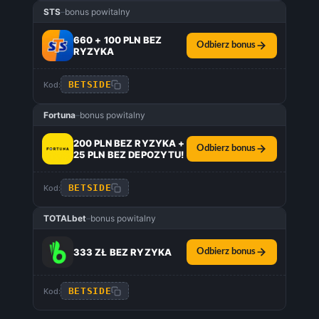
STS
–
bonus powitalny
660 + 100 PLN BEZ
Odbierz bonus
RYZYKA
BETSIDE
Kod:
Fortuna
–
bonus powitalny
200 PLN BEZ RYZYKA +
Odbierz bonus
25 PLN BEZ DEPOZYTU!
BETSIDE
Kod:
TOTALbet
–
bonus powitalny
333 ZŁ BEZ RYZYKA
Odbierz bonus
BETSIDE
Kod: