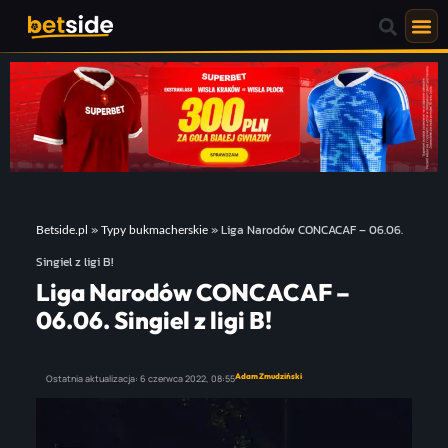
»
»
Liga Narodów CONCACAF – 06.06.
Betside.pl
Typy bukmacherskie
Singiel z ligi B!
Liga Narodów CONCACAF –
06.06. Singiel z ligi B!
Adam Zmudziński
Ostatnia aktualizacja:
6 czerwca 2022,
08:55