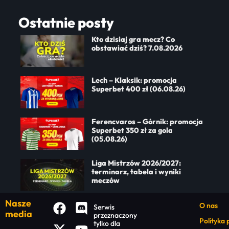
Ostatnie posty
Kto dzisiaj gra mecz? Co
obstawiać dziś? 7.08.2026
Lech – Klaksik: promocja
Superbet 400 zł (06.08.26)
Ferencvaros – Górnik: promocja
Superbet 350 zł za gola
(05.08.26)
Liga Mistrzów 2026/2027:
terminarz, tabela i wyniki
meczów
Nasze
O nas
Serwis
media
przeznaczony
Polityka
tylko dla