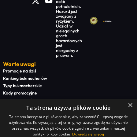
osób
pełnoletnich.
Hazard jest
związany z
ryzykiem.
Udział w
nielegalnych
grach
hazardowych
jest
niezgodny z
prawem.
Warte uwagi
Promocje na dziś
Ranking bukmacherów
Typy bukmacherskie
Kody promocyjne
Bonusy powitalne
×
Ta strona używa plików cookie
Newsy bukmacherskie
Ta strona korzysta z plików cookie, aby zapewnić Ci lepszą wygodę
Na start
użytkowania. Korzystając z tej strony, wyrażasz zgodę na używanie
Superbet kod promocyjny
przez nas wszystkich plików cookie zgodnie z warunkami naszej
polityki plików cookie.
STS kod promocyjny
Dowiedz się więcej