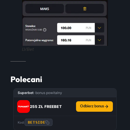
LVBet
Polecani
Superbet
–
bonus powitalny
255 ZŁ FREEBET
Odbierz bonus
BETSIDE
Kod: