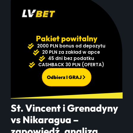
Pakiet powitalny
2000 PLN bonus od depozytu
20 PLN za zakład w apce
45 dni bez podatku
CASHBACK 30 PLN (OFERTA)
Odbierz I GRAJ
St. Vincent i Grenadyny
vs Nikaragua –
zapowiedź, analiza,