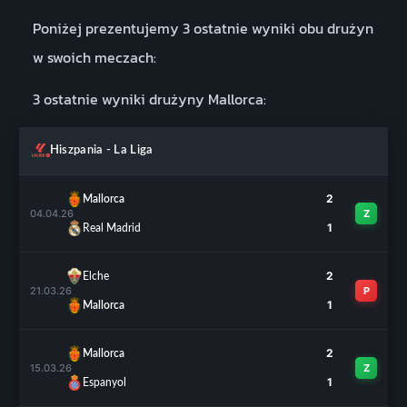
Poniżej prezentujemy 3 ostatnie wyniki obu drużyn
w swoich meczach:
3 ostatnie wyniki drużyny Mallorca:
Hiszpania - La Liga
2
Mallorca
04.04.26
Z
1
Real Madrid
2
Elche
21.03.26
P
1
Mallorca
2
Mallorca
15.03.26
Z
1
Espanyol