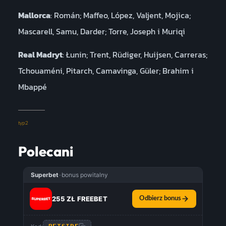
Mallorca
: Román; Maffeo, López, Valjent, Mojica;
Mascarell, Samu, Darder; Torre, Joseph i Muriqi
Real Madryt
: Łunin; Trent, Rüdiger, Huijsen, Carreras;
Tchouaméni, Pitarch, Camavinga, Güler; Brahim i
Mbappé
typ2
Polecani
Superbet
–
bonus powitalny
255 ZŁ FREEBET
Odbierz bonus