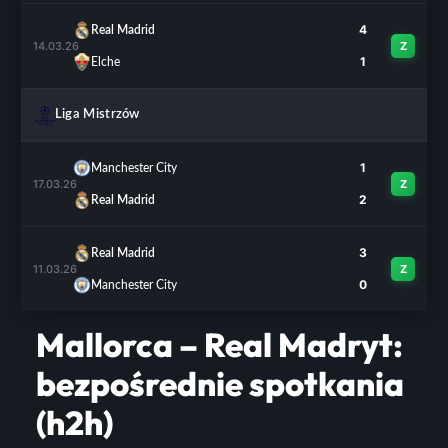
4
Real Madrid
14.03.26
Z
1
Elche
Liga Mistrzów
1
Manchester City
17.03.26
Z
2
Real Madrid
3
Real Madrid
11.03.26
Z
0
Manchester City
Mallorca – Real Madryt:
bezpośrednie spotkania
(h2h)