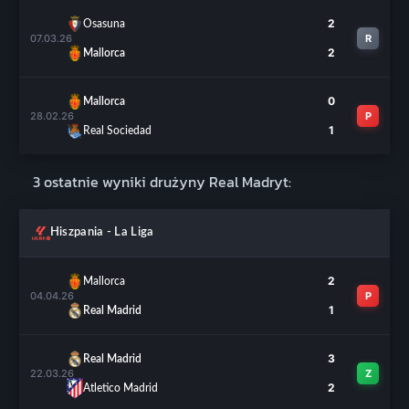
2
Osasuna
07.03.26
R
2
Mallorca
0
Mallorca
28.02.26
P
1
Real Sociedad
3 ostatnie wyniki drużyny Real Madryt:
Hiszpania - La Liga
2
Mallorca
04.04.26
P
1
Real Madrid
3
Real Madrid
22.03.26
Z
2
Atletico Madrid