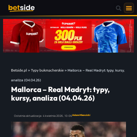
»
»
Mallorca – Real Madryt: typy, kursy,
Betside.pl
Typy bukmacherskie
analiza (04.04.26)
Mallorca – Real Madryt: typy,
kursy, analiza (04.04.26)
Adam Miencicki
Ostatnia aktualizacja:
4 kwietnia 2026,
10:06