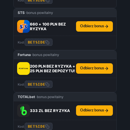
BETSIDE
Kod:
STS
–
bonus powitalny
660 + 100 PLN BEZ
Odbierz bonus
RYZYKA
BETSIDE
Kod:
Fortuna
–
bonus powitalny
200 PLN BEZ RYZYKA +
Odbierz bonus
25 PLN BEZ DEPOZYTU!
BETSIDE
Kod:
TOTALbet
–
bonus powitalny
333 ZŁ BEZ RYZYKA
Odbierz bonus
BETSIDE
Kod: