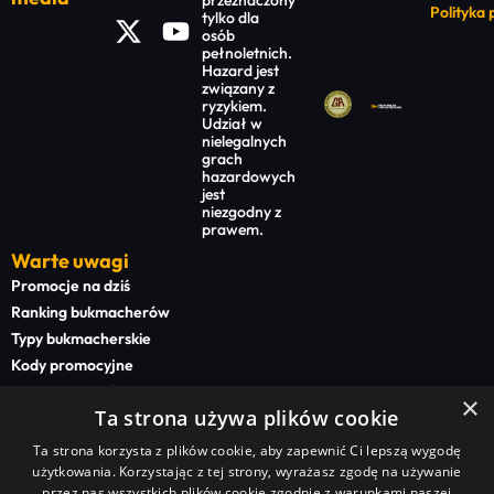
przeznaczony
Polityka
tylko dla
osób
pełnoletnich.
Hazard jest
związany z
ryzykiem.
Udział w
nielegalnych
grach
hazardowych
jest
niezgodny z
prawem.
Warte uwagi
Promocje na dziś
Ranking bukmacherów
Typy bukmacherskie
Kody promocyjne
Bonusy powitalne
×
Ta strona używa plików cookie
Newsy bukmacherskie
Ta strona korzysta z plików cookie, aby zapewnić Ci lepszą wygodę
Na start
użytkowania. Korzystając z tej strony, wyrażasz zgodę na używanie
Superbet kod promocyjny
przez nas wszystkich plików cookie zgodnie z warunkami naszej