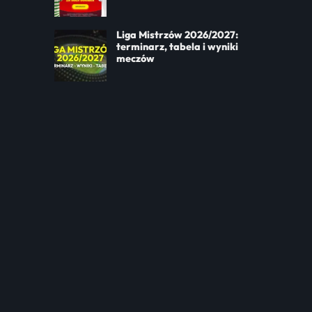
Liga Mistrzów 2026/2027:
terminarz, tabela i wyniki
meczów