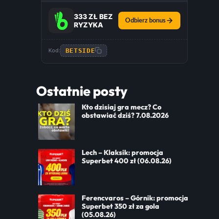
333 ZŁ BEZ
Odbierz bonus
RYZYKA
BETSIDE
Kod:
Ostatnie posty
Kto dzisiaj gra mecz? Co
obstawiać dziś? 7.08.2026
Lech – Klaksik: promocja
Superbet 400 zł (06.08.26)
Ferencvaros – Górnik: promocja
Superbet 350 zł za gola
(05.08.26)