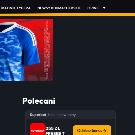
ORADNIK TYPERA
NEWSY BUKMACHERSKIE
OPINIE
Polecani
Superbet
–
bonus powitalny
255 ZŁ
Odbierz bonus
FREEBET