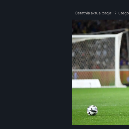
Ostatnia aktualizacja:
17 luteg