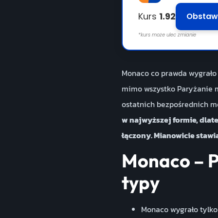
Kurs
1.92
Obstaw
*kurs może ulec zmianie
Monaco co prawda wygrało o
mimo wszystko Paryżanie m
ostatnich bezpośrednich 
w najwyższej formie, dla
łączony. Mianowicie stawi
Monaco – P
typy
Monaco wygrało tylko