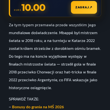
10.00
↗
ZAGRAJ
KURS
Za tym typem przemawia przede wszystkim jego
mundialowe doświadczenie. Mbappé był mistrzem
świata w 2018 roku, a na turnieju w Katarze 2022
został królem strzelców z dorobkiem ośmiu bramek.
Do tego ma na koncie wyjątkowe występy w
finałach mistrzostw świata — strzelił gola w finale
2018 przeciwko Chorwacji oraz hat-tricka w finale
2022 przeciwko Argentynie, co FIFA wskazuje jako
historyczne osiągnięcie.
SPRAWDŹ TAKŻE:
–
Bonusy do grania na MŚ 2026