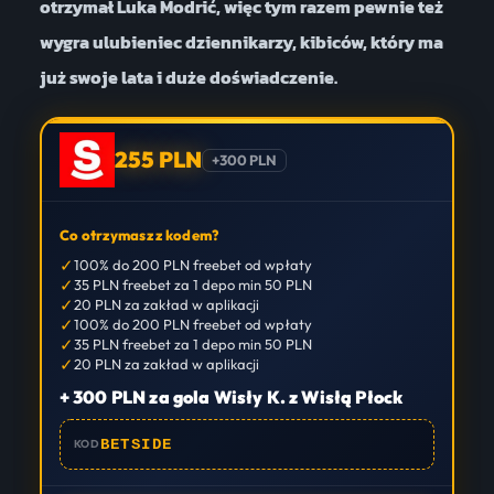
otrzymał Luka Modrić, więc tym razem pewnie też
wygra ulubieniec dziennikarzy, kibiców, który ma
już swoje lata i duże doświadczenie.
255 PLN
+300 PLN
Co otrzymasz z kodem?
✓
100% do 200 PLN freebet od wpłaty
✓
35 PLN freebet za 1 depo min 50 PLN
✓
20 PLN za zakład w aplikacji
✓
100% do 200 PLN freebet od wpłaty
✓
35 PLN freebet za 1 depo min 50 PLN
✓
20 PLN za zakład w aplikacji
+ 300 PLN za gola Wisły K. z Wisłą Płock
BETSIDE
KOD