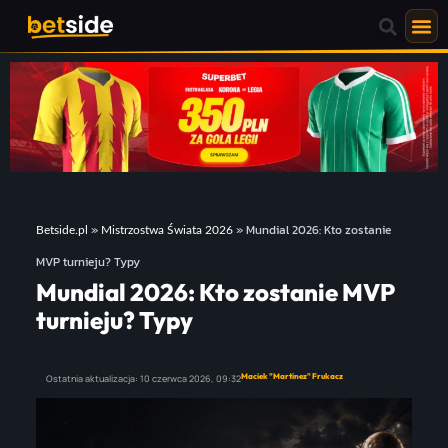
»
»
Mundial 2026: Kto zostanie
Betside.pl
Mistrzostwa Świata 2026
MVP turnieju? Typy
Mundial 2026: Kto zostanie MVP
turnieju? Typy
Maciek "Martinez" Frukacz
Ostatnia aktualizacja:
10 czerwca 2026,
09:32