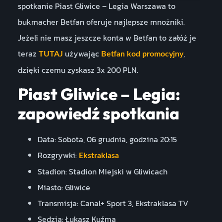
spotkanie Piast Gliwice – Legia Warszawa to
bukmacher Betfan oferuje najlepsze mnożniki.
Jeżeli nie masz jeszcze konta w Betfan to załóż je
teraz
używając
,
TUTAJ
Betfan kod promocyjny
dzięki czemu zyskasz 3x 200 PLN.
Piast Gliwice – Legia:
zapowiedź spotkania
Data: Sobota, 06 grudnia, godzina 20:15
Rozgrywki:
Ekstraklasa
Stadion: Stadion Miejski w Gliwicach
Miasto: Gliwice
Transmisja: Canal+ Sport 3, Ekstraklasa TV
Sędzia: Łukasz Kuźma