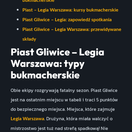
bukmacherskie
Piast – Legia Warszawa: kursy bukmacherskie
Piast Gliwice – Legia: zapowiedź spotkania
Piast Gliwice – Legia Warszawa: przewidywane
składy
Piast Gliwice – Legia
Warszawa: typy
bukmacherskie
Obie ekipy rozgrywają fatalny sezon. Piast Gliwice
jest na ostatnim miejscu w tabeli i traci 5 punktów
do bezpiecznego miejsca. Miejsca, które zajmuje
. Drużyna, która miała walczyć o
Legia Warszawa
mistrzostwo jest tuż nad strefą spadkową! Nie