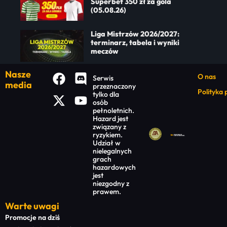
Superbet 350 zł za gola
(05.08.26)
Liga Mistrzów 2026/2027:
terminarz, tabela i wyniki
meczów
Nasze
O nas
Serwis
media
przeznaczony
Polityka
tylko dla
osób
pełnoletnich.
Hazard jest
związany z
ryzykiem.
Udział w
nielegalnych
grach
hazardowych
jest
niezgodny z
prawem.
Warte uwagi
Promocje na dziś