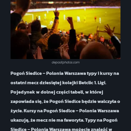
depositphotos.com
Pogoń Siedlce – Polonia Warszawa typy i kursy na
ostatni mecz dziesiątej kolejki Betclic 1. Ligi.
Pojedynek w dolnej części tabeli, w której
zapowiada się, że Pogoń Siedlce będzie walczyła o
życie. Kursy na Pogoń Siedlce – Polonia Warszawa
ukazują, że mecz nie ma faworyta. Typy na Pogoń
Siedlce – Polonia Warszawa możecie znaleźć w