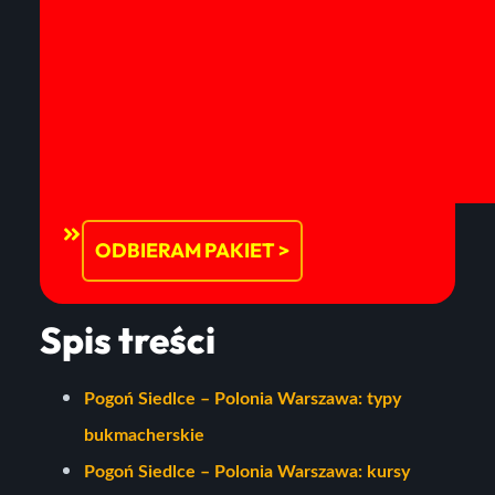
ODBIERAM PAKIET >
Spis treści
Pogoń Siedlce – Polonia Warszawa: typy
bukmacherskie
Pogoń Siedlce – Polonia Warszawa: kursy