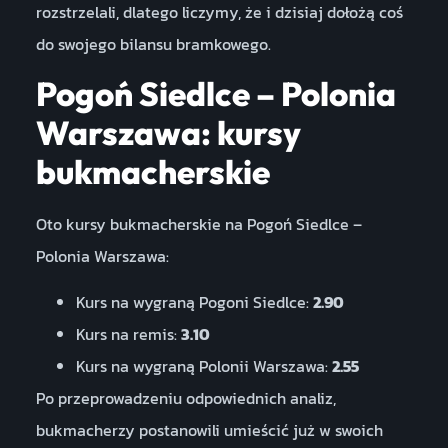
rozstrzelali, dlatego liczymy, że i dzisiaj dołożą coś
do swojego bilansu bramkowego.
Pogoń Siedlce – Polonia
Warszawa: kursy
bukmacherskie
Oto kursy bukmacherskie na Pogoń Siedlce –
Polonia Warszawa:
Kurs na wygraną Pogoni Siedlce:
2.90
Kurs na remis:
3.10
Kurs na wygraną Polonii Warszawa:
2.55
Po przeprowadzeniu odpowiednich analiz,
bukmacherzy postanowili umieścić już w swoich