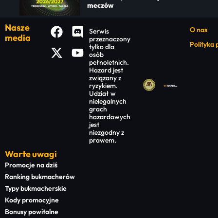
meczów
Nasze
O nas
Serwis
media
przeznaczony
Polityka
tylko dla
osób
pełnoletnich.
Hazard jest
związany z
ryzykiem.
Udział w
nielegalnych
grach
hazardowych
jest
niezgodny z
prawem.
Warte uwagi
Promocje na dziś
Ranking bukmacherów
Typy bukmacherskie
Kody promocyjne
Bonusy powitalne