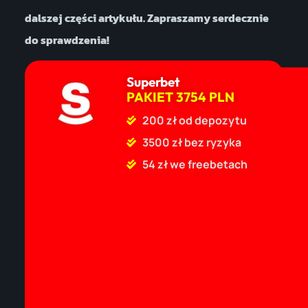
dalszej części artykułu. Zapraszamy serdecznie
do sprawdzenia!
Superbet
PAKIET 3754 PLN
200 zł od depozytu
3500 zł bez ryzyka
54 zł we freebetach