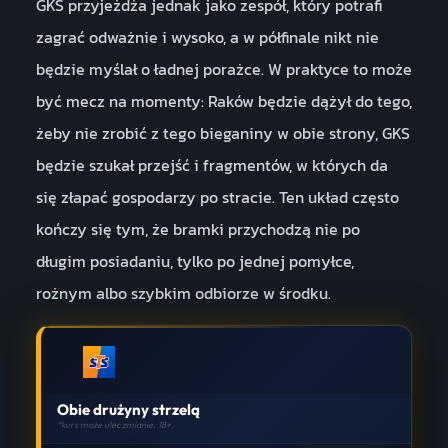
GKS przyjeżdża jednak jako zespół, który potrafi
zagrać odważnie i wysoko, a w półfinale nikt nie
będzie myślał o ładnej porażce. W praktyce to może
być mecz na momenty: Raków będzie dążył do tego,
żeby nie zrobić z tego bieganiny w obie strony, GKS
będzie szukał przejść i fragmentów, w których da
się złapać gospodarzy po stracie. Ten układ często
kończy się tym, że bramki przychodzą nie po
długim posiadaniu, tylko po jednej pomyłce,
rożnym albo szybkim odbiorze w środku.
Obie drużyny strzelą
*kurs może ulec zmianie. 18+.