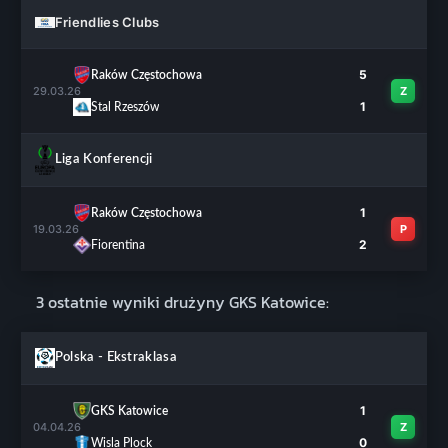
Friendlies Clubs
5
Raków Częstochowa
29.03.26
Z
1
Stal Rzeszów
Liga Konferencji
1
Raków Częstochowa
19.03.26
P
2
Fiorentina
3 ostatnie wyniki drużyny GKS Katowice:
Polska - Ekstraklasa
1
GKS Katowice
04.04.26
Z
0
Wisla Plock