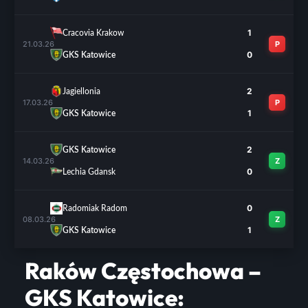
1
Cracovia Krakow
21.03.26
P
0
GKS Katowice
2
Jagiellonia
17.03.26
P
1
GKS Katowice
2
GKS Katowice
14.03.26
Z
0
Lechia Gdansk
0
Radomiak Radom
08.03.26
Z
1
GKS Katowice
Raków Częstochowa –
GKS Katowice: