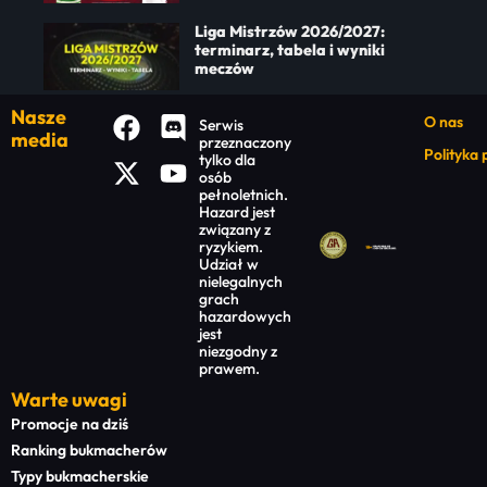
Liga Mistrzów 2026/2027:
terminarz, tabela i wyniki
meczów
Nasze
O nas
Serwis
media
przeznaczony
Polityka
tylko dla
osób
pełnoletnich.
Hazard jest
związany z
ryzykiem.
Udział w
nielegalnych
grach
hazardowych
jest
niezgodny z
prawem.
Warte uwagi
Promocje na dziś
Ranking bukmacherów
Typy bukmacherskie