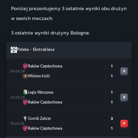
Poniżej prezentujemy 3 ostatnie wyniki obu drużyn
w swoich meczach:
3 ostatnie wyniki drużyny Bologna:
Polska - Ekstraklasa
1
Raków Częstochowa
04.04.26
R
1
Widzew Łódź
1
Legia Warszawa
22.03.26
R
1
Raków Częstochowa
3
Gornik Zabrze
15.03.26
P
1
Raków Częstochowa