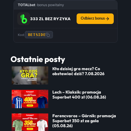
TOTALbet
–
bonus powitalny
333 ZŁ BEZ RYZYKA
Odbierz bonus
BETSIDE
Kod:
Ostatnie posty
Kto dzisiaj gra mecz? Co
obstawiać dziś? 7.08.2026
Lech – Klaksik: promocja
Superbet 400 zł (06.08.26)
Ferencvaros – Górnik: promocja
Superbet 350 zł za gola
(05.08.26)