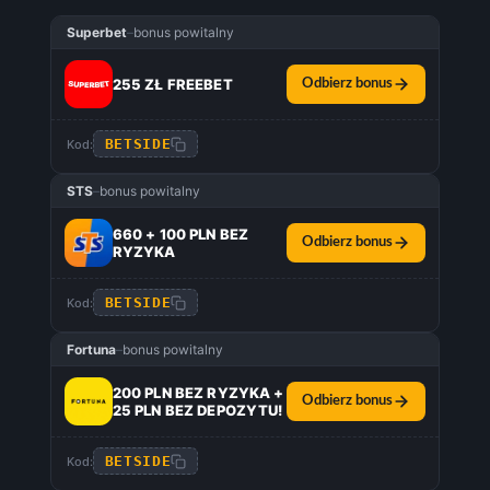
Superbet
–
bonus powitalny
255 ZŁ FREEBET
Odbierz bonus
BETSIDE
Kod:
STS
–
bonus powitalny
660 + 100 PLN BEZ
Odbierz bonus
RYZYKA
BETSIDE
Kod:
Fortuna
–
bonus powitalny
200 PLN BEZ RYZYKA +
Odbierz bonus
25 PLN BEZ DEPOZYTU!
BETSIDE
Kod: