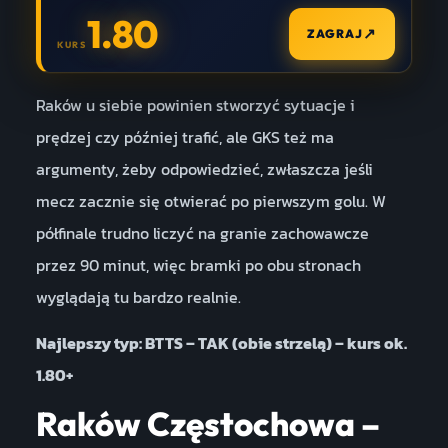
1.80
↗
ZAGRAJ
KURS
Raków u siebie powinien stworzyć sytuacje i
prędzej czy później trafić, ale GKS też ma
argumenty, żeby odpowiedzieć, zwłaszcza jeśli
mecz zacznie się otwierać po pierwszym golu. W
półfinale trudno liczyć na granie zachowawcze
przez 90 minut, więc bramki po obu stronach
wyglądają tu bardzo realnie.
Najlepszy typ: BTTS – TAK (obie strzelą) – kurs ok.
1.80+
Raków Częstochowa –