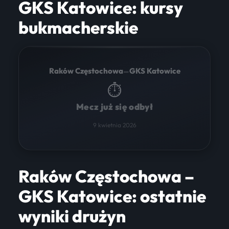
GKS Katowice: kursy
bukmacherskie
–
Raków Częstochowa
GKS Katowice
⏱
Mecz już się odbył
9 kwietnia 2026
Raków Częstochowa –
GKS Katowice: ostatnie
wyniki drużyn