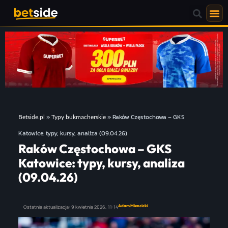
»
»
Raków Częstochowa – GKS
Betside.pl
Typy bukmacherskie
Katowice: typy, kursy, analiza (09.04.26)
Raków Częstochowa – GKS
Katowice: typy, kursy, analiza
(09.04.26)
Adam Miencicki
Ostatnia aktualizacja:
9 kwietnia 2026,
11:14