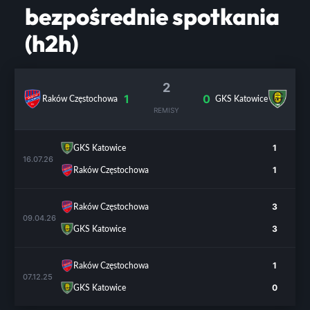
bezpośrednie spotkania
(h2h)
2
1
0
Raków Częstochowa
GKS Katowice
REMISY
1
GKS Katowice
16.07.26
1
Raków Częstochowa
3
Raków Częstochowa
09.04.26
3
GKS Katowice
1
Raków Częstochowa
07.12.25
0
GKS Katowice