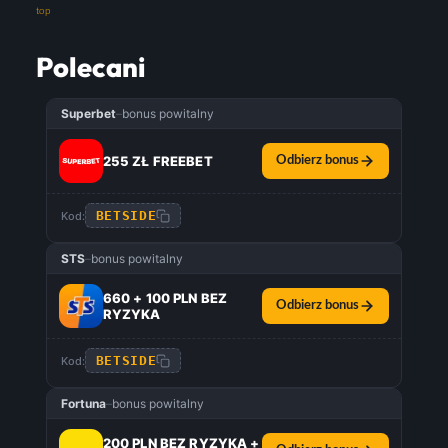
top
Polecani
Superbet
–
bonus powitalny
255 ZŁ FREEBET
Odbierz bonus
BETSIDE
Kod:
STS
–
bonus powitalny
660 + 100 PLN BEZ
Odbierz bonus
RYZYKA
BETSIDE
Kod:
Fortuna
–
bonus powitalny
200 PLN BEZ RYZYKA +