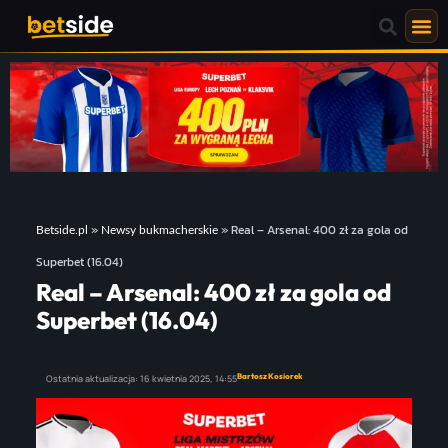
»
»
Real – Arsenal: 400 zł za gola od
Betside.pl
Newsy bukmacherskie
Superbet (16.04)
Real – Arsenal: 400 zł za gola od
Superbet (16.04)
Bartosz Kosiorek
Ostatnia aktualizacja:
16 kwietnia 2025,
14:55