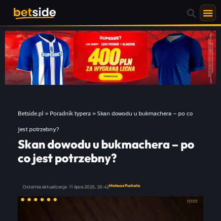
»
»
Skan dowodu u bukmachera – po co
Betside.pl
Poradnik typera
jest potrzebny?
Skan dowodu u bukmachera – po
co jest potrzebny?
Mateusz Puchała
Ostatnia aktualizacja:
11 lipca 2025,
20:42