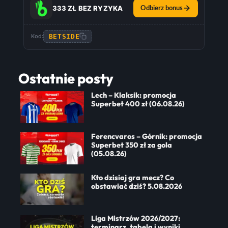
333 ZŁ BEZ RYZYKA
Odbierz bonus
BETSIDE
Kod:
Ostatnie posty
Lech – Klaksik: promocja
Superbet 400 zł (06.08.26)
Ferencvaros – Górnik: promocja
Superbet 350 zł za gola
(05.08.26)
Kto dzisiaj gra mecz? Co
obstawiać dziś? 5.08.2026
Liga Mistrzów 2026/2027:
terminarz, tabela i wyniki