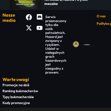
meczów
Nasze
O nas
Serwis
media
przeznaczony
Polityka
tylko dla
osób
pełnoletnich.
Hazard jest
związany z
ryzykiem.
Udział w
nielegalnych
grach
hazardowych
jest
niezgodny z
prawem.
Warte uwagi
Promocje na dziś
Ranking bukmacherów
Typy bukmacherskie
Kody promocyjne
Bonusy powitalne