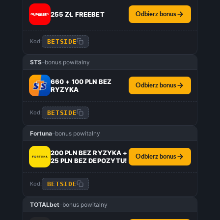
255 ZŁ FREEBET
Odbierz bonus
BETSIDE
Kod:
STS
–
bonus powitalny
660 + 100 PLN BEZ
Odbierz bonus
RYZYKA
BETSIDE
Kod:
Fortuna
–
bonus powitalny
200 PLN BEZ RYZYKA +
Odbierz bonus
25 PLN BEZ DEPOZYTU!
BETSIDE
Kod:
TOTALbet
–
bonus powitalny