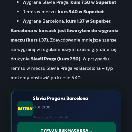
Wygrana Slavia Praga:
kurs 7.50 w Superbet
Remis w meczu:
kurs 5.40 w Superbet
Wygrana Barcelona:
kurs 1.37 w Superbet
Barcelona w kursach jest faworytem do wygrania
meczu (kurs 1.37)
. Zdeycdowanie mniejsze szanse
na wygraną w regulaminowym czasie gry daje się
drużynie
Slavii Praga (kurs 7.50)
. W przypadku
remisu w meczu Slavia Praga vs Barcelona – typ
możemy obstawić po kursie 5.40.
Slavia Praga vs Barcelona
21.01 · 21:00
*kursy mogą ulec zmianie. 18+.
TYPUJ U BUKMACHERA
→