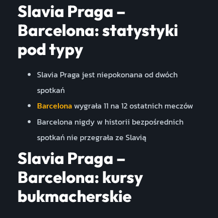
Slavia Praga –
Barcelona: statystyki
pod typy
Slavia Praga jest niepokonana od dwóch
spotkań
wygrała 11 na 12 ostatnich meczów
Barcelona
Barcelona nigdy w historii bezpośrednich
spotkań nie przegrała ze Slavią
Slavia Praga –
Barcelona: kursy
bukmacherskie