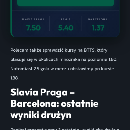
SLAVIA PRAGA
REMIS
BARCELONA
7.50
5.40
1.37
Polecam także sprawdzić kursy na BTTS, który
plasuje się w okolicach mnożnika na poziomie 1.60.
Natomiast 2.5 gola w meczu obstawimy po kursie
1.38.
Slavia Praga –
Barcelona: ostatnie
wyniki drużyn
Poniżej prezentujemy 3 ostatnie wyniki obu drużyn