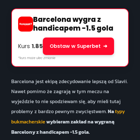
Barcelona wygra z
handicapem -1.5 gola
Kurs
1.85
Obstaw w Superbet
➜
*kurs może ulec zmianie
Barcelona jest ekipą zdecydowanie lepszą od Slavii.
Nawet pomimo że zagrają w tym meczu na
wyjeździe to nie spodziewam się, aby mieli tutaj
problemy z bardzo pewnym zwycięstwem.
Na
typy
wybieram zakład na wygraną
bukmacherskie
Barcelony z handicapem -1.5 gola.