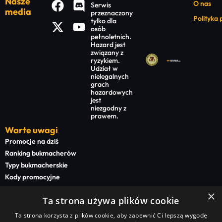
Nasze
O nas
Serwis
media
przeznaczony
Polityka
tylko dla
osób
pełnoletnich.
Hazard jest
związany z
ryzykiem.
Udział w
nielegalnych
grach
hazardowych
jest
niezgodny z
prawem.
Warte uwagi
Promocje na dziś
Ranking bukmacherów
Typy bukmacherskie
Kody promocyjne
Bonusy powitalne
×
Ta strona używa plików cookie
Newsy bukmacherskie
Ta strona korzysta z plików cookie, aby zapewnić Ci lepszą wygodę
Na start