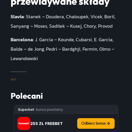
przewidywane składy
Slavia
: Stanek – Doudera, Chaloupek, Vicek, Boril,
Sanyang – Moses, Sadilek – Kusej, Chory, Provod
Barcelona
: J. Garcia – Kounde, Cubarsi, E. Garcia,
Balde – de Jong, Pedri – Bardghji, Fermin, Olmo –
Lewandowski
typ1
Polecani
Superbet
–
bonus powitalny
255 ZŁ FREEBET
Odbierz bonus