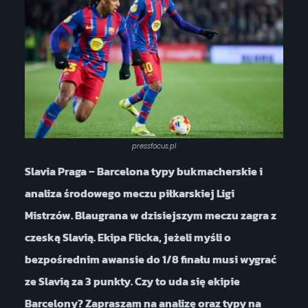
pressfocus.pl
Slavia Praga – Barcelona typy bukmacherskie i
analiza środowego meczu piłkarskiej Ligi
Mistrzów. Blaugrana w dzisiejszym meczu zagra z
czeską Slavią. Ekipa Flicka, jeżeli myśli o
bezpośrednim awansie do 1/8 finału musi wygrać
ze Slavią za 3 punkty. Czy to uda się ekipie
Barcelony? Zapraszam na analizę oraz typy na