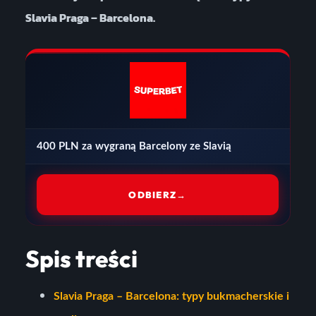
Slavia Praga – Barcelona.
400 PLN za wygraną Barcelony ze Slavią
ODBIERZ
→
Spis treści
Slavia Praga – Barcelona: typy bukmacherskie i