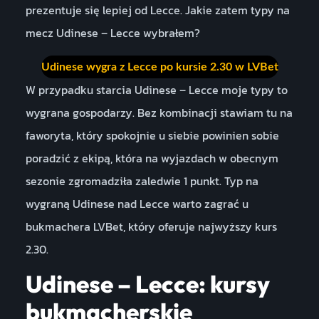
prezentuje się lepiej od Lecce. Jakie zatem typy na
mecz Udinese – Lecce wybrałem?
Udinese wygra z Lecce po kursie 2.30 w LVBet
W przypadku starcia Udinese – Lecce moje typy to
wygrana gospodarzy. Bez kombinacji stawiam tu na
faworyta, który spokojnie u siebie powinien sobie
poradzić z ekipą, która na wyjazdach w obecnym
sezonie zgromadziła zaledwie 1 punkt. Typ na
wygraną Udinese nad Lecce warto zagrać u
bukmachera LVBet, który oferuje najwyższy kurs
2.30.
Udinese – Lecce: kursy
bukmacherskie