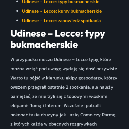
Udinese – Lecce: typy bukmacherskie
Udinese – Lecce: kursy bukmacherskie
Udinese – Lecce: zapowiedź spotkania
Udinese – Lecce: typy
bukmacherskie
W przypadku meczu Udinese – Lecce typy, które
można wziąć pod uwagę wydają się dość oczywiste.
Warto tu pójść w kierunku ekipy gospodarzy, którzy
owszem przegrali ostatnie 2 spotkania, ale należy
pamiętać, że mierzyli się z topowymi włoskimi
ekipami: Romą i Interem. Wcześniej potrafili
pokonać takie drużyny jak Lazio, Como czy Parmę,
z których każda w obecnych rozgrywkach