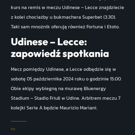
kurs na remis w meczu Udinese – Lecce znajdziecie
z kolei chociażby u bukmachera Superbet (3.30).
Taki sam mnożnik oferują również Fortuna i Etoto.
Udinese – Lecce:
zapowiedź spotkania
Mecz pomiędzy Udinese, a Lecce odbędzie się w
sobotę 05 października 2024 roku o godzinie 15:00.
Obie ekipy wybiegną na murawę Bluenergy
Stadium – Stadio Friuli w Udine. Arbitrem meczu 7
kolejki Serie A będzie Maurizio Mariani.
top