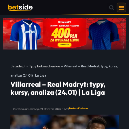
»
»
Villarreal – Real Madryt: typy, kursy,
Betside.pl
Typy bukmacherskie
analiza (24.01) | La Liga
Villarreal – Real Madryt: typy,
kursy, analiza (24.01) | La Liga
Bartosz Kosiorek
Ostatnia aktualizacja:
24 stycznia 2026,
12:39