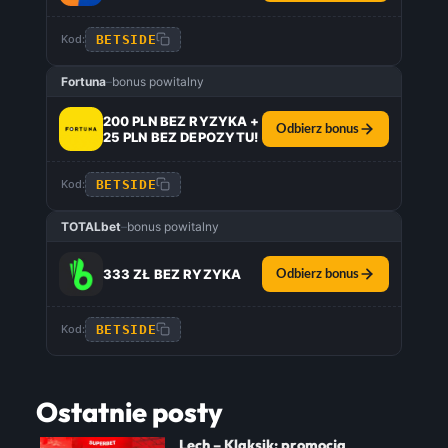
BETSIDE
Kod:
Fortuna
–
bonus powitalny
200 PLN BEZ RYZYKA +
Odbierz bonus
25 PLN BEZ DEPOZYTU!
BETSIDE
Kod:
TOTALbet
–
bonus powitalny
333 ZŁ BEZ RYZYKA
Odbierz bonus
BETSIDE
Kod:
Ostatnie posty
Lech – Klaksik: promocja