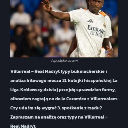
depositphotos.com
Villarreal – Real Madryt typy bukmacherskie i
analiza hitowego meczu 21. kolejki hiszpańskiej La
Liga. Królewscy dzisiaj przejdą sprawdzian formy,
albowiem zagrają na de la Ceramica z Villarrealem.
Czy uda im się wygrać 3. spotkanie z rzędu?
Zapraszam na analizę oraz typy na Villarreal –
Real Madryt.