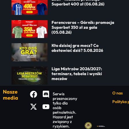
Superbet 400 zł (06.08.26)
Ferencvaros – Górnik: promocja
Superbet 350 zł za gola
(05.08.26)
Kto dzisiaj gra mecz? Co
obstawiać dziś? 5.08.2026
Liga Mistrzów 2026/2027:
terminarz, tabela i wyniki
meczów
Nasze
O nas
Serwis
media
przeznaczony
Polityka
tylko dla
osób
pełnoletnich.
Hazard jest
związany z
ryzykiem.