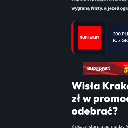
wygraną Wisły, a jeżeli og
300 PL
K. z G
Wisła Krak
zł w promoc
odebrać?
Z okazji starcia pomiędzy