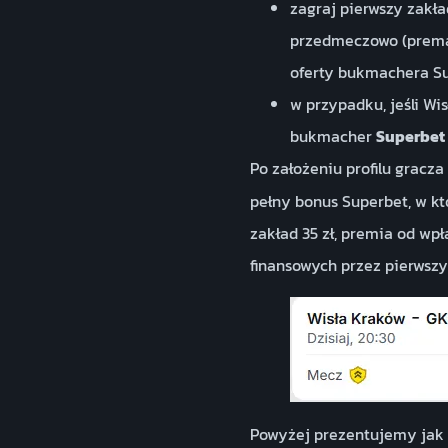
zagraj pierwszy zakł
przedmeczowo (prema
oferty bukmachera S
w przypadku, jeśli W
bukmacher
Superbet 
Po założeniu profilu gracz
pełny bonus Superbet, w k
zakład 35 zł, premia od wpł
finansowych przez pierwsz
Powyżej prezentujemy jak 