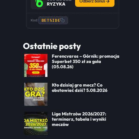
Odbierz bonus
RYZYKA
BETSIDE
Kod:
Ostatnie posty
Ferencvaros – Górnik: promocja
Superbet 350 zł za gola
(05.08.26)
Kto dzisiaj gra mecz? Co
obstawiać dziś? 5.08.2026
Liga Mistrzów 2026/2027:
terminarz, tabela i wyniki
meczów