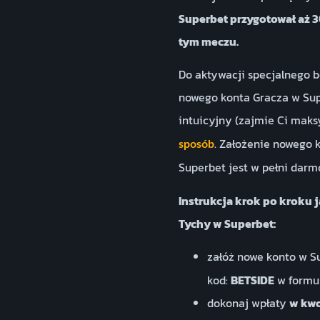
Superbet przygotował aż 3
tym meczu.
Do aktywacji specjalnego b
nowego konta Gracza w Supe
intuicyjny (zajmie Ci maks
. Założenie nowego
sposób
Superbet jest w pełni darm
Instrukcja krok po kroku 
Tychy w Superbet:
załóż nowe konto w S
kod:
BETSIDE
w formul
dokonaj wpłaty
w kwo