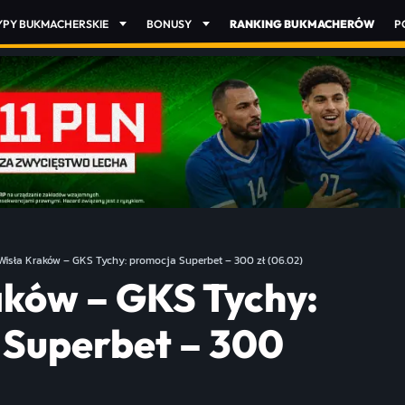
YPY BUKMACHERSKIE
BONUSY
RANKING BUKMACHERÓW
P
Wisła Kraków – GKS Tychy: promocja Superbet – 300 zł (06.02)
ków – GKS Tychy:
 Superbet – 300