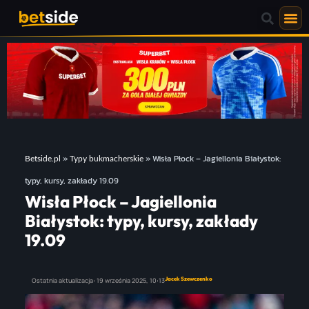
»
»
Wisła Płock – Jagiellonia Białystok:
Betside.pl
Typy bukmacherskie
typy, kursy, zakłady 19.09
Wisła Płock – Jagiellonia
Białystok: typy, kursy, zakłady
19.09
Jacek Szewczenko
Ostatnia aktualizacja:
19 września 2025,
10:13