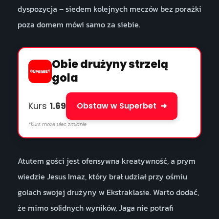
dyspozycja – siedem kolejnych meczów bez porażki
poza domem mówi samo za siebie.
Obie drużyny strzelą
gola
Kurs
1.69
Obstaw w Superbet
➜
*kurs może ulec zmianie
Atutem gości jest ofensywna kreatywność, a prym
wiedzie Jesus Imaz, który brał udział przy ośmiu
golach swojej drużyny w Ekstraklasie. Warto dodać,
że mimo solidnych wyników, Jaga nie potrafi