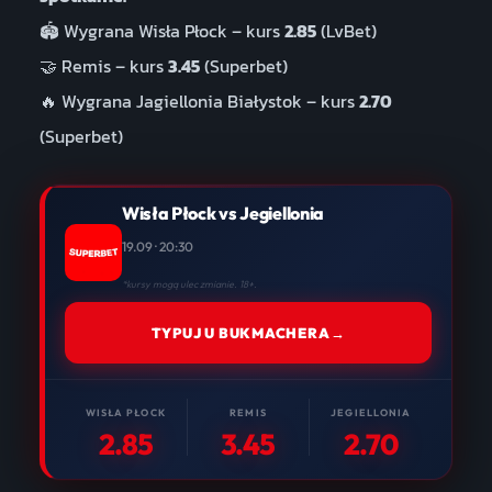
🏟️ Wygrana Wisła Płock – kurs
2.85
(LvBet)
🤝 Remis – kurs
3.45
(Superbet)
🔥 Wygrana Jagiellonia Białystok – kurs
2.70
(Superbet)
Wisła Płock vs Jegiellonia
19.09 · 20:30
*kursy mogą ulec zmianie. 18+.
TYPUJ U BUKMACHERA
→
WISŁA PŁOCK
REMIS
JEGIELLONIA
2.85
3.45
2.70