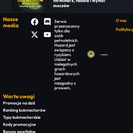
terminarz, tabela i wyniki
meczów
Nasze
O nas
Serwis
media
przeznaczony
Polityka
tylko dla
osób
pełnoletnich.
Hazard jest
związany z
ryzykiem.
Udział w
nielegalnych
grach
hazardowych
jest
niezgodny z
prawem.
Warte uwagi
Promocje na dziś
Ranking bukmacherów
Typy bukmacherskie
Kody promocyjne
Bonusy powitalne