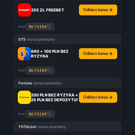
255 ZŁ FREEBET
Odbierz bonus
BETSIDE
Kod:
STS
–
bonus powitalny
660 + 100 PLN BEZ
Odbierz bonus
RYZYKA
BETSIDE
Kod:
Fortuna
–
bonus powitalny
200 PLN BEZ RYZYKA +
Odbierz bonus
25 PLN BEZ DEPOZYTU!
BETSIDE
Kod:
TOTALbet
–
bonus powitalny