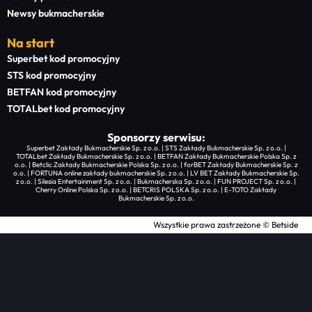
Newsy bukmacherskie
Na start
Superbet kod promocyjny
STS kod promocyjny
BETFAN kod promocyjny
TOTALbet kod promocyjny
Sponsorzy serwisu:
Superbet Zakłady Bukmacherskie Sp. z o.o. | STS Zakłady Bukmacherskie Sp. z o.o. |
TOTALbet Zakłady Bukmacherskie Sp. z o.o. | BETFAN Zakłady Bukmacherskie Polska Sp. z
o.o. | Betclic Zakłady Bukmacherskie Polska Sp. z o.o. | forBET Zakłady Bukmacherskie Sp. z
o.o. | FORTUNA online zakłady bukmacherskie Sp. z o.o. | LV BET Zakłady Bukmacherskie Sp.
z o.o. | Silesia Entertainment Sp. z o.o. | Bukmacherska Sp. z o.o. | FUN PROJECT Sp. z o.o. |
Cherry Online Polska Sp. z o.o. | BETCRIS POLSKA Sp. z o.o. | E-TOTO Zakłady
Bukmacherskie Sp. z o.o.
Wszystkie prawa zastrzeżone © Betside