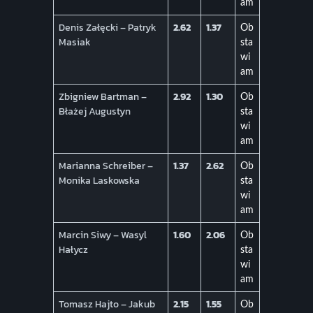
am
Denis Załęcki – Patryk
2.62
1.37
Ob
Masiak
sta
wi
am
Zbigniew Bartman –
2.92
1.30
Ob
Błażej Augustyn
sta
wi
am
Marianna Schreiber –
1.37
2.62
Ob
Monika Laskowska
sta
wi
am
Marcin Siwy – Wasyl
1.60
2.06
Ob
Hałycz
sta
wi
am
Tomasz Hajto – Jakub
2.15
1.55
Ob