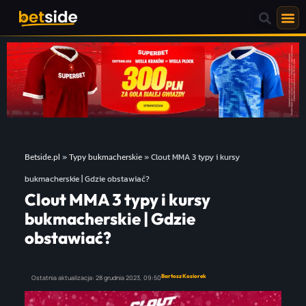
»
»
Clout MMA 3 typy i kursy
Betside.pl
Typy bukmacherskie
bukmacherskie | Gdzie obstawiać?
Clout MMA 3 typy i kursy
bukmacherskie | Gdzie
obstawiać?
Bartosz Kosiorek
Ostatnia aktualizacja:
28 grudnia 2023,
09:50