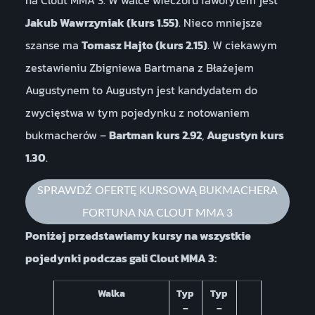
na Clout MMA 3. W walce wieczoru faworytem jest
Jakub Wawrzyniak (kurs 1.55)
. Nieco mniejsze
szanse ma
Tomasz Hajto (kurs 2.15)
. W ciekawym
zestawieniu Zbigniewa Bartmana z Błażejem
Augustynem to Augustyn jest kandydatem do
zwycięstwa w tym pojedynku z notowaniem
bukmacherów –
Bartman kurs 2.92
,
Augustyn kurs
1.30
.
SPRAWDŹ OFERTĘ KURSOWĄ BUKMACHERA
FORTUNA NA CLOUT MMA 3
Poniżej przedstawiamy kursy na wszystkie
pojedynki podczas gali Clout MMA 3:
Walka
Typ
Typ
–
–