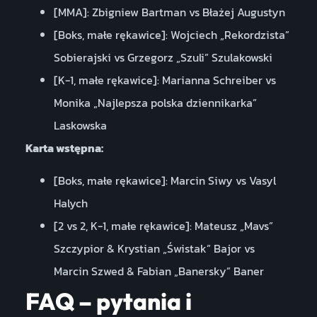
[MMA]: Zbigniew Bartman vs Błażej Augustyn
[Boks, małe rękawice]: Wojciech „Rekordzista”
Sobierajski vs Grzegorz „Szuli” Szulakowski
[K-1, małe rękawice]: Marianna Schreiber vs
Monika „Najlepsza polska dziennikarka”
Laskowska
Karta wstępna:
[Boks, małe rękawice]: Marcin Siwy vs Vasyl
Halych
[2 vs 2, K-1, małe rękawice]: Mateusz „Mavs”
Szczypior & Krystian „Świstak” Bajor vs
Marcin Szwed & Fabian „Banersky” Baner
FAQ – pytania i