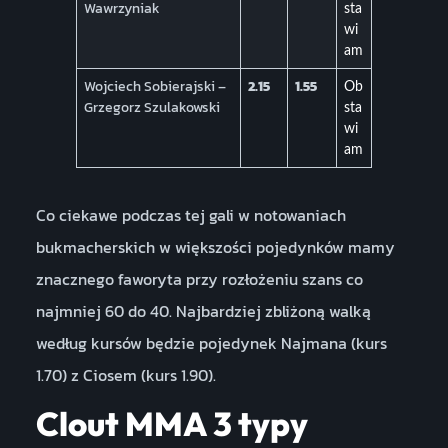
Wawrzyniak
sta
wi
am
Wojciech Sobierajski –
2.15
1.55
Ob
Grzegorz Szulakowski
sta
wi
am
Co ciekawe podczas tej gali w notowaniach
bukmacherskich w większości pojedynków mamy
znacznego faworyta przy rozłożeniu szans co
najmniej 60 do 40. Najbardziej zbliżoną walką
według kursów będzie pojedynek Najmana (kurs
1.70) z Ciosem (kurs 1.90).
Clout MMA 3 typy