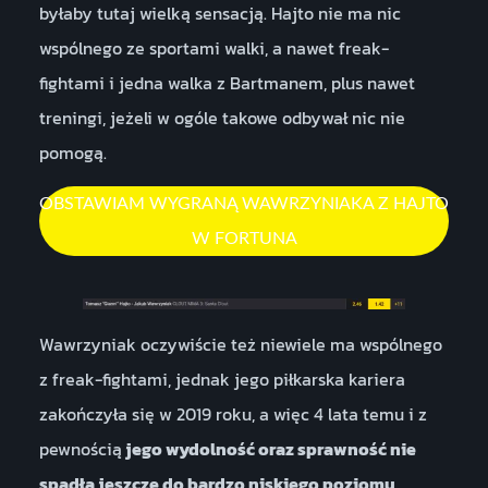
byłaby tutaj wielką sensacją. Hajto nie ma nic
wspólnego ze sportami walki, a nawet freak-
fightami i jedna walka z Bartmanem, plus nawet
treningi, jeżeli w ogóle takowe odbywał nic nie
pomogą.
OBSTAWIAM WYGRANĄ WAWRZYNIAKA Z HAJTO
W FORTUNA
Wawrzyniak oczywiście też niewiele ma wspólnego
z freak-fightami, jednak jego piłkarska kariera
zakończyła się w 2019 roku, a więc 4 lata temu i z
pewnością
jego wydolność oraz sprawność nie
spadła jeszcze do bardzo niskiego poziomu
.