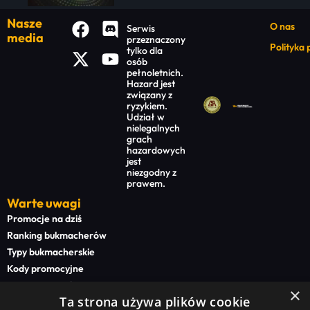
Nasze
O nas
Serwis
media
przeznaczony
Polityka
tylko dla
osób
pełnoletnich.
Hazard jest
związany z
ryzykiem.
Udział w
nielegalnych
grach
hazardowych
jest
niezgodny z
prawem.
Warte uwagi
Promocje na dziś
Ranking bukmacherów
Typy bukmacherskie
Kody promocyjne
Bonusy powitalne
×
Ta strona używa plików cookie
Newsy bukmacherskie