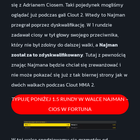
się z Adrianem Ciosem. Taki pojedynek mogliśmy
oglądać już podczas gali Clout 2. Wtedy to Najman
przegrał poprzez dyskwalifikację. W 1 rundzie
zadawał ciosy w tył głowy swojego przeciwnika,
który nie był zdolny do dalszej walki, a
Najman
został za to zdyskwalifikowany
. Tutaj z pewnością
znając Najmana będzie chciał się zrewanżować i
nie może pokazać się już z tak biernej strony jak w
dwóch walkach podczas Clout MMA 2.
TYPUJĘ PONIŻEJ 1.5 RUNDY W WALCE NAJMAN –
CIOS W FORTUNA
W tej walce spodziewamy się grzmotów od