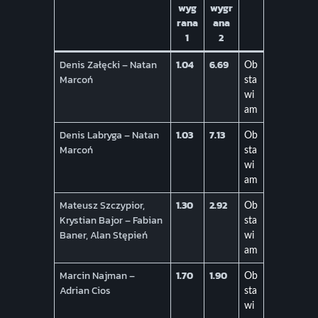
wyg
wygr
rana
ana
1
2
Denis Załęcki – Natan
1.04
6.69
Ob
Marcoń
sta
wi
am
Denis Labryga – Natan
1.03
7.13
Ob
Marcoń
sta
wi
am
Mateusz Szczypior,
1.30
2.92
Ob
Krystian Bajor – Fabian
sta
Baner, Alan Stępień
wi
am
Marcin Najman –
1.70
1.90
Ob
Adrian Cios
sta
wi