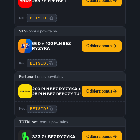
255 ZŁ FREEBET
Odbierz bonus
BETSIDE
Kod:
STS
–
bonus powitalny
660 + 100 PLN BEZ
Odbierz bonus
RYZYKA
BETSIDE
Kod:
Fortuna
–
bonus powitalny
200 PLN BEZ RYZYKA +
Odbierz bonus
25 PLN BEZ DEPOZYTU!
BETSIDE
Kod:
TOTALbet
–
bonus powitalny
333 ZŁ BEZ RYZYKA
Odbierz bonus