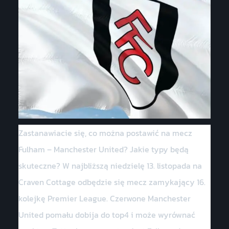
Zastanawiacie się, co można postawić na mecz
Fulham – Manchester United? Jakie typy będą
skuteczne? W najbliższą niedzielę 13. listopada na
Craven Cottage odbędzie się mecz zamykający 16.
kolejkę Premier League. Czerwone Manchester
United pomału dobija do top4 i może wyrównać