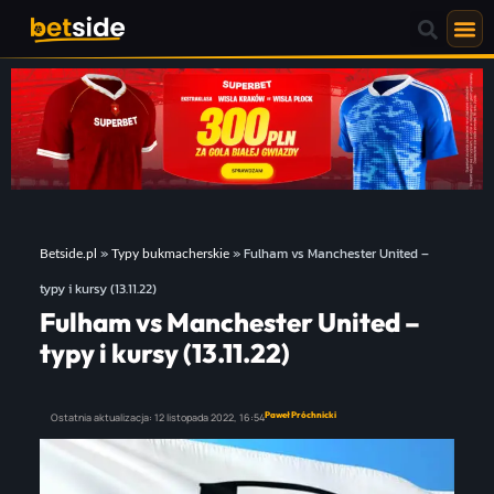
»
»
Fulham vs Manchester United –
Betside.pl
Typy bukmacherskie
typy i kursy (13.11.22)
Fulham vs Manchester United –
typy i kursy (13.11.22)
Paweł Próchnicki
Ostatnia aktualizacja:
12 listopada 2022,
16:54