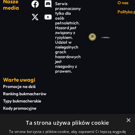
Nasze
O nas
Serwis
media
przeznaczony
Polityka
tylko dla
osób
pełnoletnich.
Hazard jest
związany z
ryzykiem.
Udział w
nielegalnych
grach
hazardowych
jest
niezgodny z
prawem.
Warte uwagi
Promocje na dziś
Ranking bukmacherów
Typy bukmacherskie
Kody promocyjne
Bonusy powitalne
×
Ta strona używa plików cookie
Newsy bukmacherskie
Ta strona korzysta z plików cookie, aby zapewnić Ci lepszą wygodę