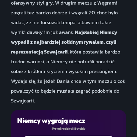
ofensywny styl gry. W drugim meczu z Węgrami
zagrali też bardzo dobrze i wygrali 2:0, choć było
widać, że nie forsowali tempa, albowiem takie
wyniki dawały im już awans.
Najsłabiej Niemcy
wypadli z najbardziej solidnym rywalem, czyli
reprezentacją Szwajcarii
, które postawiła bardzo
trudne warunki, a Niemcy nie potrafili poradzić
sobie z krótkim kryciem i wysokim pressingiem.
Wydaje się, że jeżeli Dania chce w tym meczu o coś
powalczyć to będzie musiała zagrać podobnie do
Szwajcarii.
Niemcy wygrają mecz
Typ od redakcji Betside