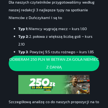
Dla naszych czytelników przygotowaliśmy według
naszej redakcji 3 najlepsze typy na spotkanie
Niemców z Duńczykami i są to:
Typ 1:
Niemcy wygrają mecz – kurs 1.60
Typ 2:
2. połowa z większą liczbą goli – kurs
2.10
Typ 3
: Powyżej 9.5 rzutu rożnego – kurs 1.85
ODBIERAM 250 PLN W BETFAN ZA GOLA NIEMIEC
Z DANIĄ
Szczegółową analizę co do naszych propozycji na to