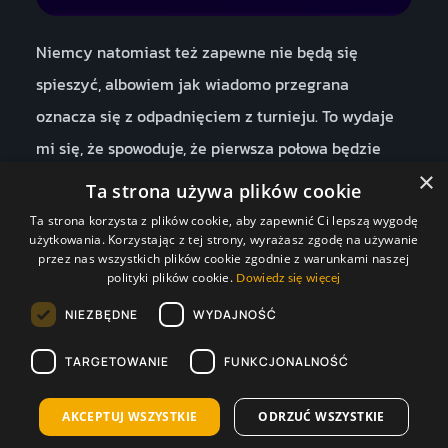
Niemcy natomiast też zapewne nie będą się
spieszyć, albowiem jak wiadomo przegrana
oznacza się z odpadnięciem z turnieju. To wydaje
mi się, że spowoduje, że pierwsza połowa będzie
×
mocno zamknięta. Choć w ogóle w tym meczu nie
Ta strona używa plików cookie
spodziewam się dużej liczby bramek to
stawiam, że
Ta strona korzysta z plików cookie, aby zapewnić Ci lepszą wygodę
użytkowania. Korzystając z tej strony, wyrażasz zgodę na używanie
w drugiej połowie padnie ich więcej niż w
przez nas wszystkich plików cookie zgodnie z warunkami naszej
pierwszej po kursie 2.10 w Superbet
. Moim
polityki plików cookie.
Dowiedz się więcej
zdaniem dopiero, gdy będzie remisowy wynik
NIEZBĘDNE
WYDAJNOŚĆ
Niemcy ruszą do groźnych ataków w drugiej
TARGETOWANIE
FUNKCJONALNOŚĆ
połówce. To spowoduje, że to właśnie w tej połowie
powinniśmy zobaczyć więcej bramek.
AKCEPTUJ WSZYSTKIE
ODRZUĆ WSZYSTKIE