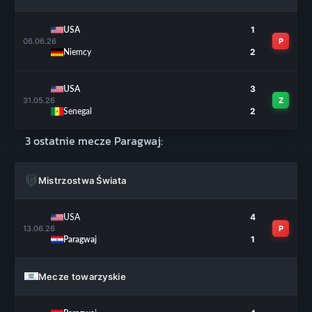
1
USA
06.06.26
P
2
Niemcy
3
USA
31.05.26
Z
2
Senegal
3 ostatnie mecze Paragwaj:
Mistrzostwa Świata
4
USA
13.06.26
P
1
Paragwaj
Mecze towarzyskie