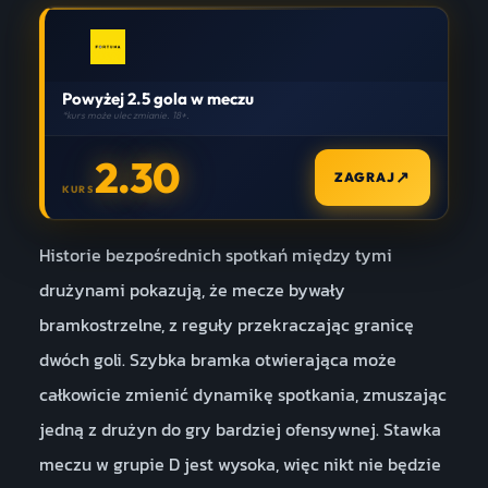
Powyżej 2.5 gola w meczu
*kurs może ulec zmianie. 18+.
2.30
↗
ZAGRAJ
KURS
Historie bezpośrednich spotkań między tymi
drużynami pokazują, że mecze bywały
bramkostrzelne, z reguły przekraczając granicę
dwóch goli. Szybka bramka otwierająca może
całkowicie zmienić dynamikę spotkania, zmuszając
jedną z drużyn do gry bardziej ofensywnej. Stawka
meczu w grupie D jest wysoka, więc nikt nie będzie