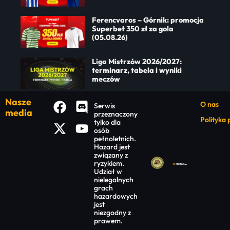
Ferencvaros – Górnik: promocja
Superbet 350 zł za gola
(05.08.26)
Liga Mistrzów 2026/2027:
terminarz, tabela i wyniki
meczów
Nasze
O nas
Serwis
media
przeznaczony
Polityka
tylko dla
osób
pełnoletnich.
Hazard jest
związany z
ryzykiem.
Udział w
nielegalnych
grach
hazardowych
jest
niezgodny z
prawem.