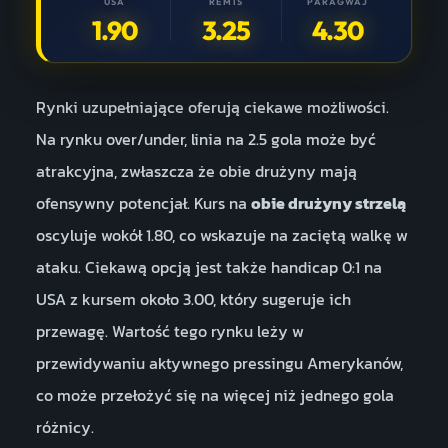
USA
REMIS
PARAGWAJ
1.90
3.25
4.30
Rynki uzupełniające oferują ciekawe możliwości.
Na rynku over/under, linia na 2.5 gola może być
atrakcyjna, zwłaszcza że obie drużyny mają
ofensywny potencjał. Kurs na
obie drużyny strzelą
oscyluje wokół 1.80, co wskazuje na zaciętą walkę w
ataku. Ciekawą opcją jest także handicap 0:1 na
USA z kursem około 3.00, który sugeruje ich
przewagę. Wartość tego rynku leży w
przewidywaniu aktywnego pressingu Amerykanów,
co może przełożyć się na więcej niż jednego gola
różnicy.