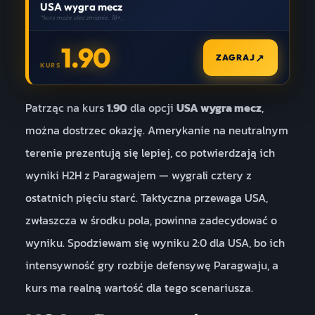
USA wygra mecz
*kurs może ulec zmianie. 18+.
1.90
↗
ZAGRAJ
KURS
Patrząc na kurs
1.90
dla opcji
USA wygra mecz
,
można dostrzec okazję. Amerykanie na neutralnym
terenie prezentują się lepiej, co potwierdzają ich
wyniki H2H z Paragwajem — wygrali cztery z
ostatnich pięciu starć. Taktyczna przewaga USA,
zwłaszcza w środku pola, powinna zadecydować o
wyniku. Spodziewam się wyniku 2:0 dla USA, bo ich
intensywność gry rozbije defensywę Paragwaju, a
kurs ma realną wartość dla tego scenariusza.