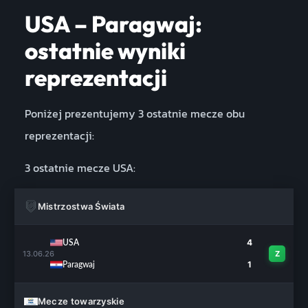
USA – Paragwaj:
ostatnie wyniki
reprezentacji
Poniżej prezentujemy 3 ostatnie mecze obu
reprezentacji:
3 ostatnie mecze USA:
Mistrzostwa Świata
4
USA
13.06.26
Z
1
Paragwaj
Mecze towarzyskie