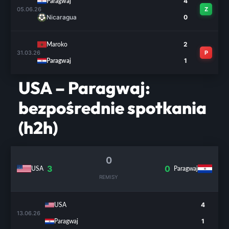
4
Paragwaj
05.06.26
Z
Nicaragua
0
2
Maroko
31.03.26
P
1
Paragwaj
USA – Paragwaj:
bezpośrednie spotkania
(h2h)
0
3
0
USA
Paragwaj
REMISY
4
USA
13.06.26
1
Paragwaj