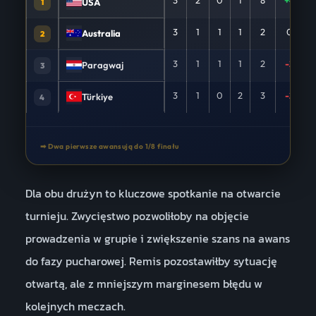
3
2
0
1
8
+4
USA
1
3
1
1
1
2
0
Australia
2
3
1
1
1
2
-2
Paragwaj
3
3
1
0
2
3
-2
Türkiye
4
➡ Dwa pierwsze awansują do 1/8 finału
Dla obu drużyn to kluczowe spotkanie na otwarcie
turnieju. Zwycięstwo pozwoliłoby na objęcie
prowadzenia w grupie i zwiększenie szans na awans
do fazy pucharowej. Remis pozostawiłby sytuację
otwartą, ale z mniejszym marginesem błędu w
kolejnych meczach.