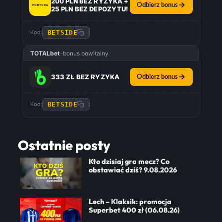
200 PLN BEZ RYZYKA +
Odbierz bonus
25 PLN BEZ DEPOZYTU!
BETSIDE
Kod:
TOTALbet
–
bonus powitalny
333 ZŁ BEZ RYZYKA
Odbierz bonus
BETSIDE
Kod:
Ostatnie posty
Kto dzisiaj gra mecz? Co
obstawiać dziś? 9.08.2026
Lech – Klaksik: promocja
Superbet 400 zł (06.08.26)