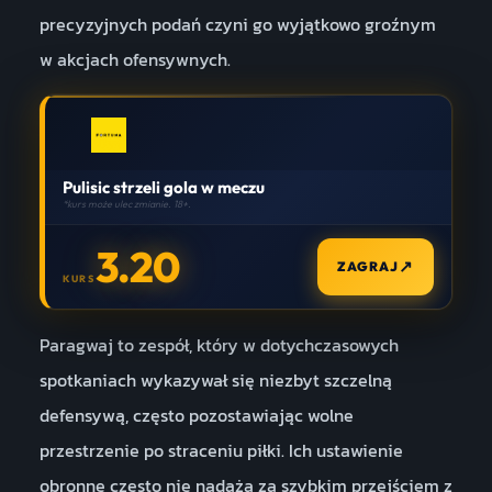
precyzyjnych podań czyni go wyjątkowo groźnym
w akcjach ofensywnych.
Pulisic strzeli gola w meczu
*kurs może ulec zmianie. 18+.
3.20
↗
ZAGRAJ
KURS
Paragwaj to zespół, który w dotychczasowych
spotkaniach wykazywał się niezbyt szczelną
defensywą, często pozostawiając wolne
przestrzenie po straceniu piłki. Ich ustawienie
obronne często nie nadąża za szybkim przejściem z