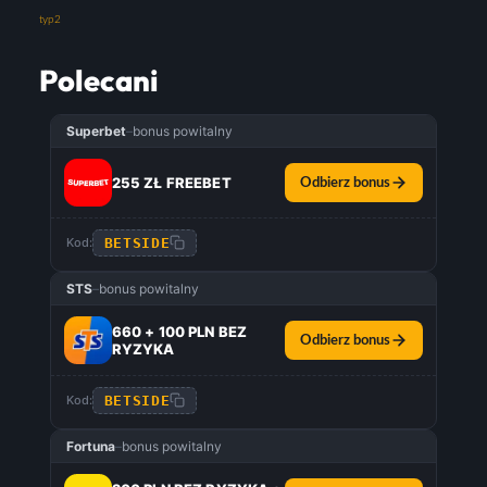
typ2
Polecani
Superbet
–
bonus powitalny
255 ZŁ FREEBET
Odbierz bonus
BETSIDE
Kod:
STS
–
bonus powitalny
660 + 100 PLN BEZ
Odbierz bonus
RYZYKA
BETSIDE
Kod:
Fortuna
–
bonus powitalny