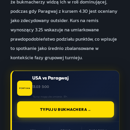
że bukmacherzy widzą ich w roli dominującej,
podczas gdy Paragwaj z kursem 4.30 jest oceniany
jako zdecydowany outsider. Kurs na remis
wynoszący 3.25 wskazuje na umiarkowane
prawdopodobieństwo podziału punktów, co wpisuje
to spotkanie jako średnio zbalansowane w
kontekście fazy grupowej turnieju.
USA vs Paragwaj
13.03 · 3:00
*kursy mogą ulec zmianie. 18+.
TYPUJ U BUKMACHERA
→