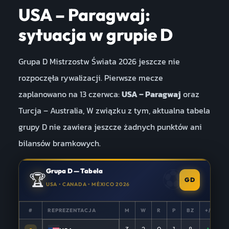
USA – Paragwaj:
sytuacja w grupie D
Grupa D Mistrzostw Świata 2026 jeszcze nie
rozpoczęła rywalizacji. Pierwsze mecze
zaplanowano na 13 czerwca:
USA – Paragwaj
oraz
Turcja – Australia, W związku z tym, aktualna tabela
grupy D nie zawiera jeszcze żadnych punktów ani
bilansów bramkowych.
Grupa D — Tabela
🏆
GD
USA • CANADA • MÉXICO 2026
#
REPREZENTACJA
M
W
R
P
BZ
+/−
P