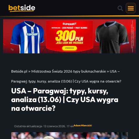
»
»
USA –
Betside.pl
Mistrzostwa Świata 2026 typy bukmacherskie
Paragwaj: typy, kursy, analiza (13.06) | Czy USA wygra na otwarcie?
USA – Paragwaj: typy, kursy,
analiza (13.06) | Czy USA wygra
na otwarcie?
Adam Miencicki
Ostatnia aktualizacja:
12 czerwca 2026,
17:44