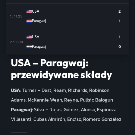
2
USA
15.11.25
1
Paragwaj
1
USA
27.03.18
0
Paragwaj
USA – Paragwaj:
przewidywane składy
USA
: Turner – Dest, Ream, Richards, Robinson
Adams, McKennie Weah, Reyna, Pulisic Balogun
Paragwaj
: Silva – Rojas, Gómez, Alonso, Espinoza
Villasanti, Cubas Almirón, Enciso, Romero González