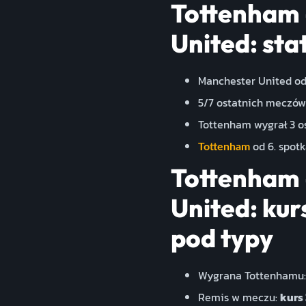
Tottenham 
United: sta
Manchester United od
5/7 ostatnich meczów 
Tottenham wygrał 3 o
od 6. spot
Tottenham
Tottenham 
United: ku
pod typy
Wygrana Tottenhamu
Remis w meczu:
kurs 