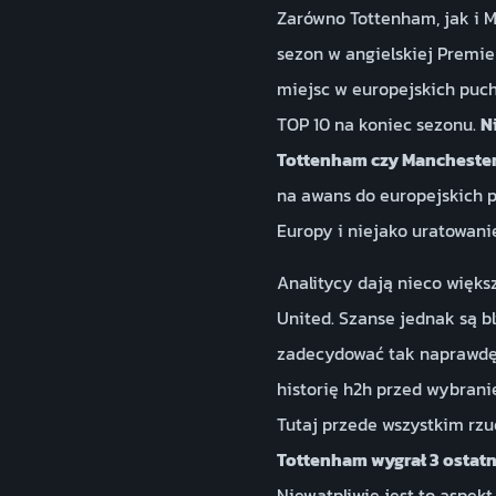
Zarówno Tottenham, jak i 
sezon w angielskiej Premie
miejsc w europejskich puch
TOP 10 na koniec sezonu.
N
Tottenham czy Manchester
na awans do europejskich p
Europy i niejako uratowani
Analitycy dają nieco więk
United. Szanse jednak są b
zadecydować tak naprawdę d
historię h2h przed wybran
Tutaj przede wszystkim rzuc
Tottenham wygrał 3 ostat
Niewątpliwie jest to aspek