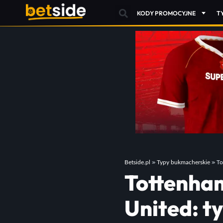
KODY PROMOCYJNE
T
»
»
To
Betside.pl
Typy bukmacherskie
Tottenha
United: ty