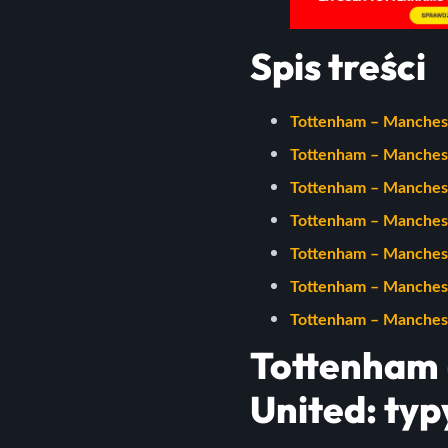
Spis treści
Tottenham – Manchest
Tottenham – Mancheste
Tottenham – Manchest
Tottenham – Manches
Tottenham – Manchest
Tottenham – Manchest
Tottenham – Manchest
Tottenham 
United: ty