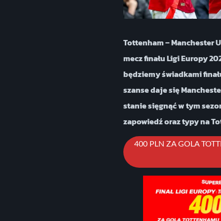
Tottenham – Manchester U
mecz finału Ligi Europy 20
będziemy świadkami finał
szanse daje się Mancheste
stanie sięgnąć w tym sezo
zapowiedź oraz typy na To
400 PLN ZA GOLA TOT