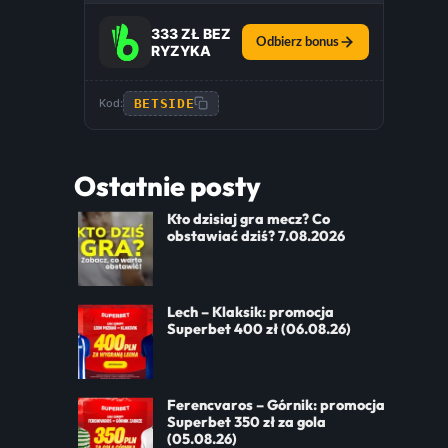
333 ZŁ BEZ
Odbierz bonus
RYZYKA
BETSIDE
Kod:
Ostatnie posty
Kto dzisiaj gra mecz? Co
obstawiać dziś? 7.08.2026
Lech – Klaksik: promocja
Superbet 400 zł (06.08.26)
Ferencvaros – Górnik: promocja
Superbet 350 zł za gola
(05.08.26)