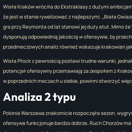
Wisła Kraków wróciła do Ekstraklasy z dużymi ambicjami
że jest w stanie rywalizować z najlepszymi. „Biała Gwi
gra przy Reymonta od lat stanowi jej duży atut. Mimo ż
dysponują odpowiednią jakością w ofensywie, by przech
przedmeczowych analiz również wskazuje krakowian jak
Wisła Płock z pewnością postawi trudne warunki, jedna
potencjał ofensywny przemawiają za zespołem z Krakow
w poprzednich meczach u siebie, powinni stworzyć więc
Analiza 2 typu
Polonia Warszawa znakomicie rozpoczęła sezon, wygryw
ofensywa funkcjonuje bardzo dobrze. Ruch Chorzów ma z