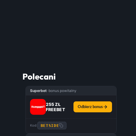
Polecani
Superbet
–
bonus powitalny
255 ZŁ
Odbierz bonus
FREEBET
BETSIDE
Kod: