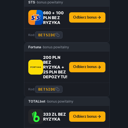
STS
–
bonus powitalny
660 + 100
PLN BEZ
Odbierz bonus
RYZYKA
BETSIDE
Kod:
Fortuna
–
bonus powitalny
200 PLN
BEZ
RYZYKA +
Odbierz bonus
25 PLN BEZ
DEPOZYTU!
BETSIDE
Kod:
TOTALbet
–
bonus powitalny
333 ZŁ BEZ
Odbierz bonus
RYZYKA