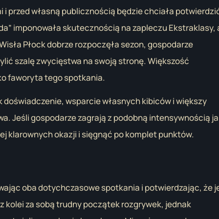
 i przed własną publicznością będzie chciała potwierdzi
azda” imponowała skutecznością na zapleczu Ekstraklasy, 
e Wisła Płock dobrze rozpoczęła sezon, gospodarze
ylić szalę zwycięstwa na swoją stronę. Większość
o faworyta tego spotkania.
k doświadczenie, wsparcie własnych kibiców i większy
a. Jeśli gospodarze zagrają z podobną intensywnością ja
ej klarownych okazji i sięgnąć po komplet punktów.
ając oba dotychczasowe spotkania i potwierdzając, że je
 kolei za sobą trudny początek rozgrywek, jednak