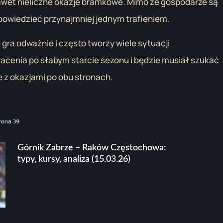
awet nieliczne okazje bramkowe. Mimo że gospodarze są
dpowiedzieć przynajmniej jednym trafieniem.
 gra odważnie i często tworzy wiele sytuacji
acenia po słabym starcie sezonu i będzie musiał szukać
 z okazjami po obu stronach.
rona 39
Górnik Zabrze – Raków Częstochowa:
typy, kursy, analiza (15.03.26)