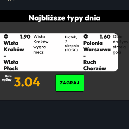
Najbliższe typy dnia
⚽
1.90
⚽
1.60
Wisła
Obie
Piątek,
Kraków
7
drużyny
Wisła
Polonia
sierpnia
wygra
strzelą
Kraków
Warszawa
(20:30)​
mecz
gola
-
-
Wisła
Ruch
Płock
Chorzów
3.04
Kurs
ogólny
ZAGRAJ