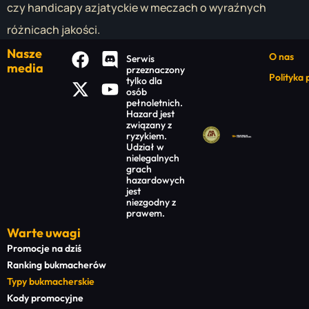
czy handicapy azjatyckie w meczach o wyraźnych
różnicach jakości.
Nasze
O nas
Serwis
media
przeznaczony
Polityka
tylko dla
osób
pełnoletnich.
Hazard jest
związany z
ryzykiem.
Udział w
nielegalnych
grach
hazardowych
jest
niezgodny z
prawem.
Warte uwagi
Promocje na dziś
Ranking bukmacherów
Typy bukmacherskie
Kody promocyjne