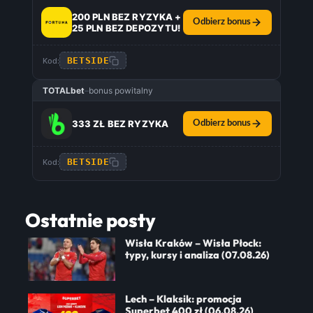
200 PLN BEZ RYZYKA +
Odbierz bonus
25 PLN BEZ DEPOZYTU!
BETSIDE
Kod:
TOTALbet
–
bonus powitalny
333 ZŁ BEZ RYZYKA
Odbierz bonus
BETSIDE
Kod:
Ostatnie posty
Wisła Kraków – Wisła Płock:
typy, kursy i analiza (07.08.26)
Lech – Klaksik: promocja
Superbet 400 zł (06.08.26)