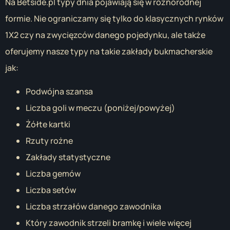
Na Betside.pl typy dnia pojawiają się w różnorodnej
formie. Nie ograniczamy się tylko do klasycznych rynków
1X2 czy na zwycięzców danego pojedynku, ale także
oferujemy nasze typy na takie zakłady bukmacherskie
jak:
Podwójna szansa
Liczba goli w meczu (poniżej/powyżej)
Żółte kartki
Rzuty rożne
Zakłady statystyczne
Liczba gemów
Liczba setów
Liczba strzałów danego zawodnika
Który zawodnik strzeli bramkę i wiele więcej