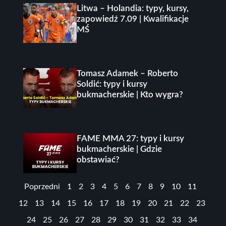
Litwa – Holandia: typy, kursy,
zapowiedź 7.09 | Kwalifikacje
MŚ
Tomasz Adamek – Roberto
Soldić: typy i kursy
bukmacherskie | Kto wygra?
FAME MMA 27: typy i kursy
bukmacherskie | Gdzie
obstawiać?
Poprzedni
1
2
3
4
5
6
7
8
9
10
11
12
13
14
15
16
17
18
19
20
21
22
23
24
25
26
27
28
29
30
31
32
33
34