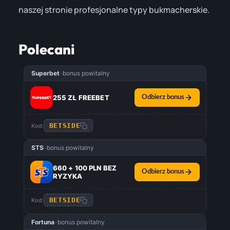
naszej stronie profesjonalne typy bukmacherskie.
Polecani
Superbet
–
bonus powitalny
255 ZŁ FREEBET
Odbierz bonus
BETSIDE
Kod:
STS
–
bonus powitalny
660 + 100 PLN BEZ
Odbierz bonus
RYZYKA
BETSIDE
Kod:
Fortuna
–
bonus powitalny