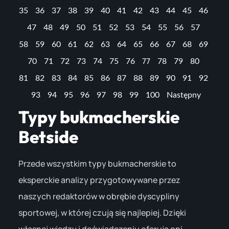
35
36
37
38
39
40
41
42
43
44
45
46
47
48
49
50
51
52
53
54
55
56
57
58
59
60
61
62
63
64
65
66
67
68
69
77
70
71
72
73
74
75
76
78
79
80
81
82
83
84
85
86
87
88
89
90
91
92
93
94
95
96
97
98
99
100
Następny
Typy bukmacherskie
Betside
Przede wszystkim typy bukmacherskie to
eksperckie analizy przygotowywane przez
naszych redaktorów w obrębie dyscypliny
sportowej, w której czują się najlepiej. Dzięki
własnej wiedzy i doświadczeniu oferują oni