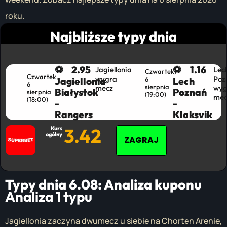
roku.
Najbliższe typy dnia
⚽
2.95
⚽
1.16
Jagiellonia
Lec
Czwartek,
Czwartek,
wygra
Poz
Jagiellonia
6
Lech
6
sierpnia
mecz
wyg
Białystok
Poznań
sierpnia
(19:00)​
mec
(18:00)
-
-
Rangers
Klaksvik
3.42
Kurs
ogólny
ZAGRAJ
Typy dnia 6.08:
Analiza kuponu
Analiza 1 typu
Jagiellonia zaczyna dwumecz u siebie na Chorten Arenie,