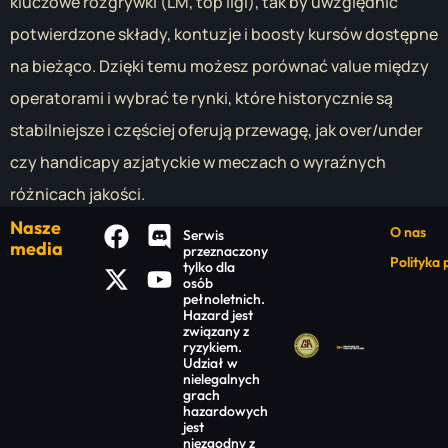
kluczowe rozgrywki (LM, top ligi), tak by uwzględnić
potwierdzone składy, kontuzje i boosty kursów dostępne
na bieżąco. Dzięki temu możesz porównać value między
operatorami i wybrać te rynki, które historycznie są
stabilniejsze i częściej oferują przewagę, jak over/under
czy handicapy azjatyckie w meczach o wyraźnych
różnicach jakości.
Nasze
O nas
Serwis
media
przeznaczony
Polityka
tylko dla
osób
pełnoletnich.
Hazard jest
związany z
ryzykiem.
Udział w
nielegalnych
grach
hazardowych
jest
niezgodny z