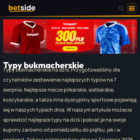
Typy bukmacherskie
Typy bukmacherskie na dziś. Przygotowaliśmy dla
czytelników zestawienie najlepszych typów na 7
sierpnia. Najlepsze mecze piłkarskie, siatkarskie,
koszykarskie, a także inne dyscypliny sportowe pojawiają
się w naszych typach dnia. W naszym artykule możecie
sprawdzić najlepsze typy na dziś i pobrać je na swoje
kupony zarówno od poniedziałku do piątku, jak i w
weekend. Zobacz najlepsze typy dnia na 7 sierpnia 2026