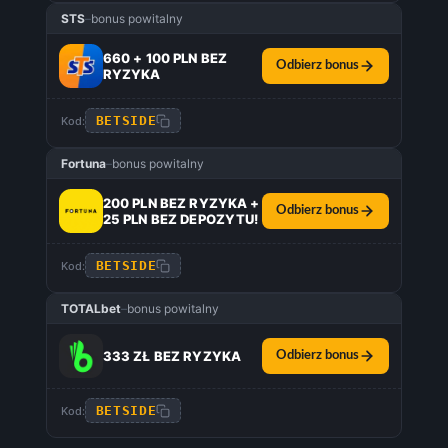
STS
–
bonus powitalny
660 + 100 PLN BEZ
Odbierz bonus
RYZYKA
BETSIDE
Kod:
Fortuna
–
bonus powitalny
200 PLN BEZ RYZYKA +
Odbierz bonus
25 PLN BEZ DEPOZYTU!
BETSIDE
Kod:
TOTALbet
–
bonus powitalny
333 ZŁ BEZ RYZYKA
Odbierz bonus
BETSIDE
Kod: