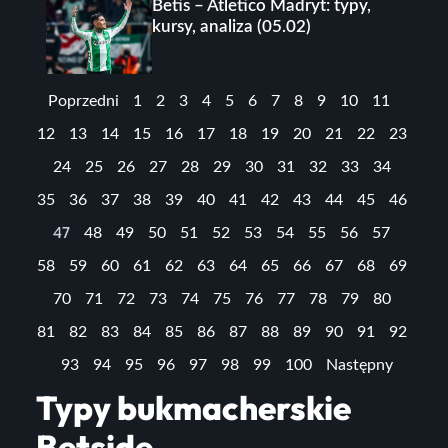
Betis – Atletico Madryt: typy,
kursy, analiza (05.02)
Poprzedni
1
2
3
4
5
6
7
8
9
10
11
12
13
14
15
16
17
18
19
20
21
22
23
24
25
26
27
28
29
30
31
32
33
34
35
36
37
38
39
40
41
42
43
44
45
46
47
48
49
50
51
52
53
54
55
56
57
58
59
60
61
62
63
64
65
66
67
68
69
70
71
72
73
74
75
76
77
78
79
80
81
82
83
84
85
86
87
88
89
90
91
92
93
94
95
96
97
98
99
100
Następny
Typy bukmacherskie
Betside