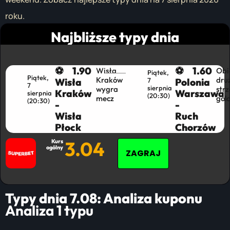
roku.
Najbliższe typy dnia
⚽
1.90
⚽
1.60
Wisła
Obi
Piątek,
Piątek,
Kraków
dru
Wisła
7
Polonia
7
sierpnia
wygra
strz
Kraków
Warszawa
sierpnia
(20:30)​
mecz
gol
(20:30)
-
-
Wisła
Ruch
Płock
Chorzów
3.04
Kurs
ogólny
ZAGRAJ
Typy dnia 7.08:
Analiza kuponu
Analiza 1 typu